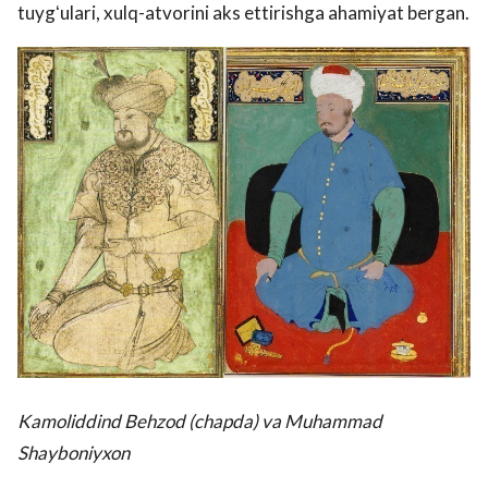
tuygʻulari, xulq-atvorini aks ettirishga ahamiyat bergan.
Kamoliddind Behzod (chapda) va Muhammad
Shayboniyxon