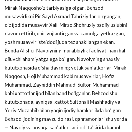
Mirak Naqqoshoʻz tarbiyasiga olgan. Behzod
musavvirlikni Pir Sayd Axmad Tabriziydan oʻrgangan,
oʻz ijodida musavvir Xalil Mirzo Shohruxiy badiiy uslubini
davom ettirib, unirivojlantirgan va kamolga yetkazgan,
yosh musavvir isteʼdodi juda tez shakllangan ekan.
Bunda Alisher Navoiyning murabbiylik faoliyati ham hal
qiluvchi ahamiyatga ega boʻlgan. Navoiyning shaxsiy
kutubxonasida oʻsha davrning yetuk sanʼatkorlari Mirak
Naqqosh, Hoji Muhammad kabi musavvirlar, Hofiz
Muhammad, Zayniddin Mahmud, Sulton Muhammad
kabi xattotlar ijod bilan band boʻlganlar. Behzod shu
kutubxonada, ayniqsa, xattot Sultonali Mashhadiy va
Yoriy Muzahhib bilan yaqin ijodiy hamkorlikda boʻlgan.
Behzod ijodining mavzu doirasi, qahramonlari shu yerda
— Navoiy va boshqa sanʼatkorlar ijodi taʼsirida kamol