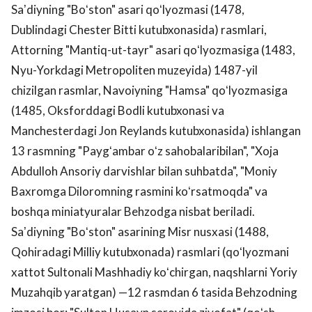
Saʼdiyning "Boʻston" asari qoʻlyozmasi (1478,
Dublindagi Chester Bitti kutubxonasida) rasmlari,
Attorning "Mantiq-ut-tayr" asari qoʻlyozmasiga (1483,
Nyu-Yorkdagi Metropoliten muzeyida) 1487-yil
chizilgan rasmlar, Navoiyning "Hamsa" qoʻlyozmasiga
(1485, Oksforddagi Bodli kutubxonasi va
Manchesterdagi Jon Reylands kutubxonasida) ishlangan
13 rasmning "Paygʻambar oʻz sahobalaribilan", "Xoja
Abdulloh Ansoriy darvishlar bilan suhbatda", "Moniy
Baxromga Diloromning rasmini koʻrsatmoqda" va
boshqa miniatyuralar Behzodga nisbat beriladi.
Saʼdiyning "Boʻston" asarining Misr nusxasi (1488,
Qohiradagi Milliy kutubxonada) rasmlari (qoʻlyozmani
xattot Sultonali Mashhadiy koʻchirgan, naqshlarni Yoriy
Muzahqib yaratgan) —12 rasmdan 6 tasida Behzodning