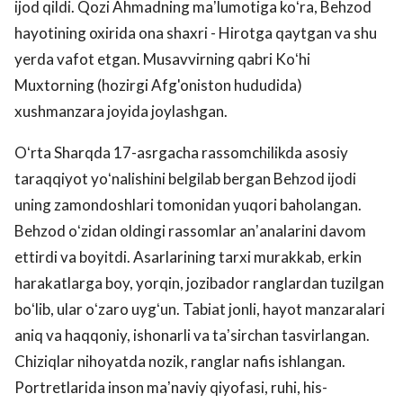
ijod qildi. Qozi Ahmadning maʼlumotiga koʻra, Behzod
hayotining oxirida ona shaxri - Hirotga qaytgan va shu
yerda vafot etgan. Musavvirning qabri Koʻhi
Muxtorning (hozirgi Afg'oniston hududida)
xushmanzara joyida joylashgan.
Oʻrta Sharqda 17-asrgacha rassomchilikda asosiy
taraqqiyot yoʻnalishini belgilab bergan Behzod ijodi
uning zamondoshlari tomonidan yuqori baholangan.
Behzod oʻzidan oldingi rassomlar anʼanalarini davom
ettirdi va boyitdi. Asarlarining tarxi murakkab, erkin
harakatlarga boy, yorqin, jozibador ranglardan tuzilgan
boʻlib, ular oʻzaro uygʻun. Tabiat jonli, hayot manzaralari
aniq va haqqoniy, ishonarli va taʼsirchan tasvirlangan.
Chiziqlar nihoyatda nozik, ranglar nafis ishlangan.
Portretlarida inson maʼnaviy qiyofasi, ruhi, his-