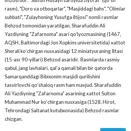
imzosi bor: "Sulton Husayn saroyida ziyofat" (qoʻsh
rasm), "Doro va otboqarlar", "Masjiddagi bahs", "Olimlar
suhbati", "Zulayhoning Yusufga iltijosi" nomli rasmlar
Behzod tomonidan yaratilgan. Sharafuddin Ali
Yazdiyning "Zafarnoma" asari qoʻlyozmasining (1467,
AQSH, Baltimordagi Jon Xopkins universitetida) xattot
Sherali koʻchirgan nusxasidagi 12 miniatyuraning 8tasi
(15-asr 90-yillari) Behzod asaridir. Rasmlarda rasmiy
qabul, jang lavhalari, qalʼa qamali bilan bir qatorda
Samarqanddagi Bibixonim masjidi qurilishini
tasvirlovchi qoʻshaloq rasm ham mavjud. Sharafuddin
Ali Yazdiyning "Zafarnoma" asarining xattot Sulton
Muhammad Nur koʻchirgan nusxasiga (1528, Hirot,
Tehrondagi Saltanat kutubxonasida) Behzod rasmlar
chizgan.