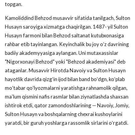
topgan.
Kamoliddind Behzod musavvir sifatida tanilgach, Sulton
Husayn saroyiga xizmatga chaqirilgan. 1487- yil Sulton
Husayn farmoni bilan Behzod saltanat kutubxonasiga
rahbar etib tayinlangan. Keyinchalik bu joy oʻz davrining
badiiy akademyyasiga aylangan. Uni mutaxassislar
"Nigorxonayi Behzod" yoki "Behzod akademiyasi" deb
ataganlar. Musavvir Hirotda Navoiy va Sulton Husayn
hayotlik davrida qizgʻin ijod bilan band boʻdgn, koʻplab
moʻtabar qoʻlyozmalarni yaratishga rahnamolik qilgan,
maʼlum qismini nafis rasmlar bilan ziynatlashda shaxsan
ishtirok etdi, qator zamondoshlarining — Navoiy, Jomiy,
Sulton Husayn va boshqalarning chexrai kushoylarini
yaratdi, bir guruh yoshlarga rassomlik sirlarini oʻrgatdi.