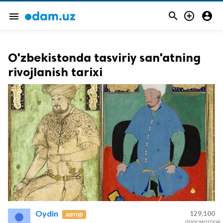



menu
O'zbekistonda tasviriy san'atning
rivojlanish tarixi
Oydin
129,100
автор
просмотров