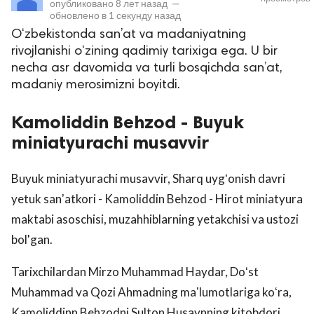
опубликовано
8 лет назад
—
обновлено в
1 секунду назад
O‘zbekistonda san’at va madaniyatning
rivojlanishi o‘zining qadimiy tarixiga ega. U bir
necha asr davomida va turli bosqichda san’at,
madaniy merosimizni boyitdi.
Kamoliddin Behzod - Buyuk
miniatyurachi musavvir
lar
Buyuk miniatyurachi musavvir, Sharq uygʻonish davri
 права защищены.
yetuk sanʼatkori - Kamoliddin Behzod - Hirot miniatyura
maktabi asoschisi, muzahhiblarning yetakchisi va ustozi
bol'gan.
Tarixchilardan Mirzo Muhammad Haydar, Doʻst
Muhammad va Qozi Ahmadning maʼlumotlariga koʻra,
Kamoliddinn Behzodni Sulton Husaynning kitobdori