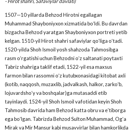
- Hirot shahri, Safaviylar davlati)
1507—10 yillarda Behzod Hirotni egallagan
Muhammad Shayboniyxon xizmatida boʻldi. Bu davrdan
bizgacha Behzod yaratgan Shayboniyxon portreti yetib
kelgan. 1510-yil Hirot shahri safaviylar qoʻliga oʻtadi.
1520-yilda Shoh Ismoil yosh shahzoda Tahmosibga
rasm oʻrgatishi uchun Behzodni oʻz saltanati poytaxti
Tabriz shahriga taklif etadi, 1522-yil esa maxsus
farmon bilan rassomni oʻz kutubxonasidagi kitobat axli
(kotib, naqqosh, muzaxlib, jadvalkash, halkor, zarkoʻb,
lojuvardshoʻy va boshqalar)ga mutasaddi etib
tayinlaydi. 1524-yil Shoh Ismoil vafotidan keyin Shoh
Tahmosib davrida ham Behzod katta obru va eʼtiborga
ega boʻlgan. Tabrizda Behzod Sulton Muhammad, Ogʻa
Mirak va Mir Mansur kabi musavvirlar bilan hamkorlikda