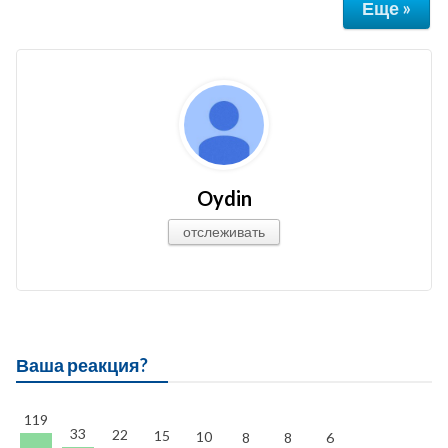
Еще »
Oydin
отслеживать
Ваша реакция?
119
33
22
15
10
8
8
6