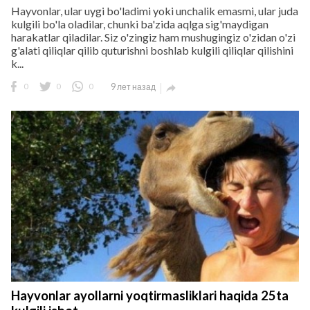
Hayvonlar, ular uygi bo'ladimi yoki unchalik emasmi, ular juda
kulgili bo'la oladilar, chunki ba'zida aqlga sig'maydigan
harakatlar qiladilar. Siz o'zingiz ham mushugingiz o'zidan o'zi
g'alati qiliqlar qilib quturishni boshlab kulgili qiliqlar qilishini
k...
0
0
0
9 лет назад

Hayvonlar ayollarni yoqtirmasliklari haqida 25ta