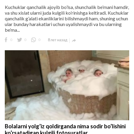
Kuchuklar qanchalik ajoyib bo’lsa, shunchalik be’mani hamdir,
va shu xislat ularni juda kulgili ko’rinishga keltiradi. Kuchuklar
qanchalik g’alati ekanliklarini bilishmaydi ham, shuning uchun
ular bunday harakatlari uchun uyalishmaydi va bu ularning
be’ma...
0
0
0
8 лет назад

Bolalarni yolg’iz qoldirganda nima sodir bo’lishini
ko’rsatadigan kulgili fotosuratlar