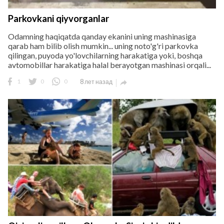
Parkovkani qiyvorganlar
Odamning haqiqatda qanday ekanini uning mashinasiga
qarab ham bilib olish mumkin... uning noto'g'ri parkovka
qilingan, puyoda yo'lovchilarning harakatiga yoki, boshqa
avtomobillar harakatiga halal berayotgan mashinasi orqali...
1
0
0
8 лет назад
