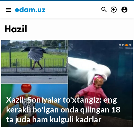



menu
Hazil
Xazil: Soniyalar to'xtangiz: eng
kerakli bo'lgan onda qilingan 18
ta juda ham kulguli kadrlar