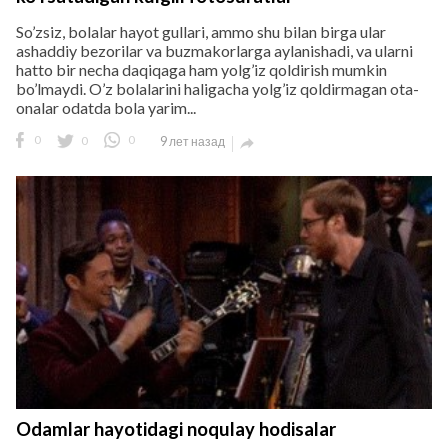
So’zsiz, bolalar hayot gullari, ammo shu bilan birga ular
ashaddiy bezorilar va buzmakorlarga aylanishadi, va ularni
hatto bir necha daqiqaga ham yolg’iz qoldirish mumkin
bo’lmaydi. O’z bolalarini haligacha yolg’iz qoldirmagan ota-
onalar odatda bola yarim...
0
0
0
9 лет назад

Odamlar hayotidagi noqulay hodisalar