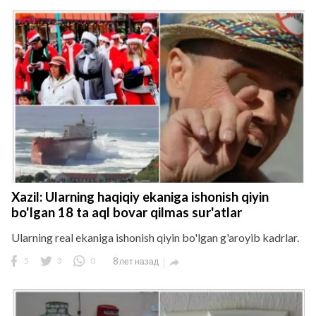
Xazil: Ularning haqiqiy ekaniga ishonish qiyin
bo'lgan 18 ta aql bovar qilmas sur'atlar
Ularning real ekaniga ishonish qiyin bo'lgan g'aroyib kadrlar.
5
3
0
8 лет назад
