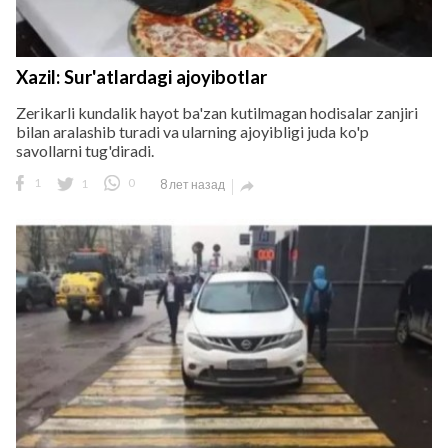
Xazil: Sur'atlardagi ajoyibotlar
Zerikarli kundalik hayot ba'zan kutilmagan hodisalar zanjiri
bilan aralashib turadi va ularning ajoyibligi juda ko'p
savollarni tug'diradi.
1
1
0
8 лет назад
