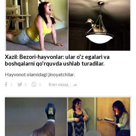
Xazil: Bezori-hayvonlar: ular o'z egalari va
boshqalarni qo'rquvda ushlab turadilar.
Hayvonot olamidagi jinoyatchilar.
1
0
0
8 лет назад
