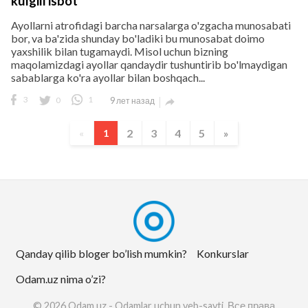
kulgili isbot
Ayollarni atrofidagi barcha narsalarga o'zgacha munosabati
bor, va ba'zida shunday bo'ladiki bu munosabat doimo
yaxshilik bilan tugamaydi. Misol uchun bizning
maqolamizdagi ayollar qandaydir tushuntirib bo'lmaydigan
sabablarga ko'ra ayollar bilan boshqach...
3
0
1
9 лет назад

2
3
4
5
»
«
1
Qanday qilib bloger bo’lish mumkin?
Konkurslar
Odam.uz nima o’zi?
© 2026 Odam.uz - Odamlar uchun veb-sayti. Все права