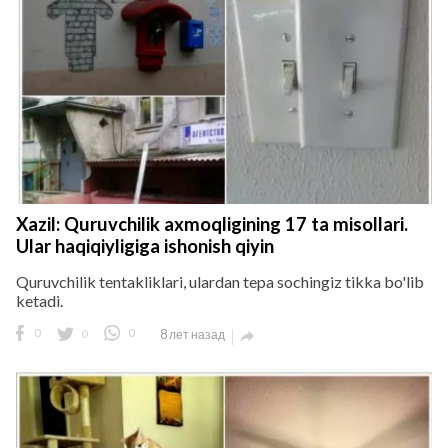
Xazil: Quruvchilik axmoqligining 17 ta misollari.
Ular haqiqiyligiga ishonish qiyin
Quruvchilik tentakliklari, ulardan tepa sochingiz tikka bo'lib
ketadi.
0
0
0
8 лет назад
