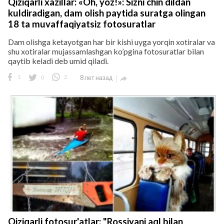
Qiziqarli xazillar: «Oh, yoz!»: Sizni chin dildan
kuldiradigan, dam olish paytida suratga olingan
18 ta muvaffaqiyatsiz fotosuratlar
Dam olishga ketayotgan har bir kishi uyga yorqin xotiralar va
shu xotiralar mujassamlashgan ko’pgina fotosuratlar bilan
qaytib keladi deb umid qiladi.
1
0
2
8 лет назад

Qiziqarli fotosur'atlar: "Rossiyani aql bilan