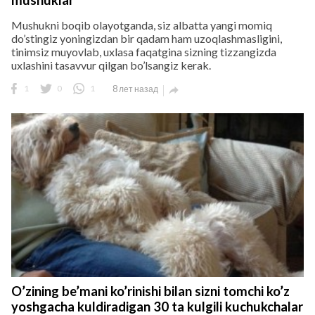
mushuklar
Mushukni boqib olayotganda, siz albatta yangi momiq
do’stingiz yoningizdan bir qadam ham uzoqlashmasligini,
tinimsiz muyovlab, uxlasa faqatgina sizning tizzangizda
uxlashini tasavvur qilgan bo’lsangiz kerak.
1
0
1
8 лет назад

O’zining be’mani ko’rinishi bilan sizni tomchi ko’z
yoshgacha kuldiradigan 30 ta kulgili kuchukchalar