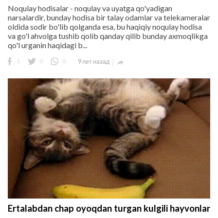
Noqulay hodisalar - noqulay va uyatga qo'yadigan
narsalardir, bunday hodisa bir talay odamlar va telekameralar
oldida sodir bo'lib qolganda esa, bu haqiqiy noqulay hodisa
va go'l ahvolga tushib qolib qanday qilib bunday axmoqlikga
qo'l urganin haqidagi b...
1
0
0
9 лет назад

Ertalabdan chap oyoqdan turgan kulgili hayvonlar