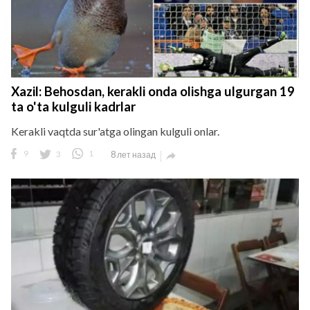
Xazil: Behosdan, kerakli onda olishga ulgurgan 19
ta o'ta kulguli kadrlar
Kerakli vaqtda sur'atga olingan kulguli onlar.
9
3
1
8 лет назад
