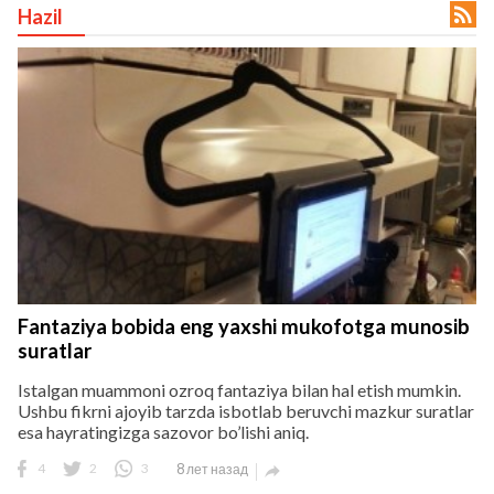

Hazil
lar
 права защищены.
Fantaziya bobida eng yaxshi mukofotga munosib
suratlar
Istalgan muammoni ozroq fantaziya bilan hal etish mumkin.
Ushbu fikrni ajoyib tarzda isbotlab beruvchi mazkur suratlar
esa hayratingizga sazovor bo’lishi aniq.
4
2
3
8 лет назад
