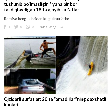
tushunib bo'lmasligini" yana bir bor
tasdiqlaydigan 18 ta ajoyib sur'atlar
Rossiya kengliklaridan kulguli sur'atlar.
1
0
0
8 лет назад

Qiziqarli sur’atlar: 20 ta “omadlilar”ning daxshatli
kunlari