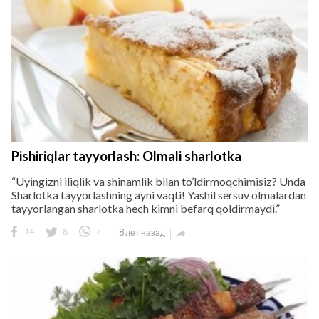
Pishiriqlar tayyorlash: Olmali sharlotka
“Uyingizni iliqlik va shinamlik bilan to’ldirmoqchimisiz? Unda
Sharlotka tayyorlashning ayni vaqti! Yashil sersuv olmalardan
tayyorlangan sharlotka hech kimni befarq qoldirmaydi.”
14
8
7
8 лет назад
