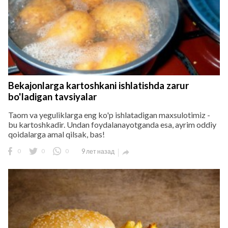
Bekajonlarga kartoshkani ishlatishda zarur
bo'ladigan tavsiyalar
Taom va yeguliklarga eng ko'p ishlatadigan maxsulotimiz -
bu kartoshkadir. Undan foydalanayotganda esa, ayrim oddiy
qoidalarga amal qilsak, bas!
0
0
0
9 лет назад
