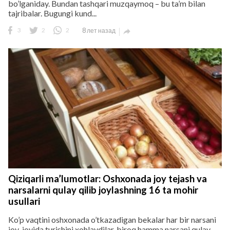
bo’lganiday. Bundan tashqari muzqaymoq – bu ta’m bilan
tajribalar. Bugungi kund...
3
2
2
8 лет назад

Qiziqarli ma’lumotlar: Oshxonada joy tejash va
narsalarni qulay qilib joylashning 16 ta mohir
usullari
Ko’p vaqtini oshxonada o’tkazadigan bekalar har bir narsani
joy-joyida turishini xohlaydilar, biroq hamma narsani qulay