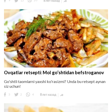
9
13
20
8 лет назад

Ovqatlar retsepti: Mol go’shtidan befstroganov
Go'shtli taomlarni yaxshi ko'rasizmi? Unda bu retsept aynan
siz uchun!
3
2
4
8 лет назад
