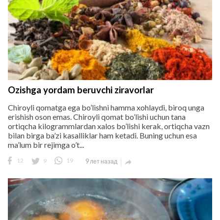
Ozishga yordam beruvchi ziravorlar
Chiroyli qomatga ega bo’lishni hamma xohlaydi, biroq unga
erishish oson emas. Chiroyli qomat bo’lishi uchun tana
ortiqcha kilogrammlardan xalos bo’lishi kerak, ortiqcha vazn
bilan birga ba’zi kasalliklar ham ketadi. Buning uchun esa
ma’lum bir rejimga o’t...
12
9
19
9 лет назад
