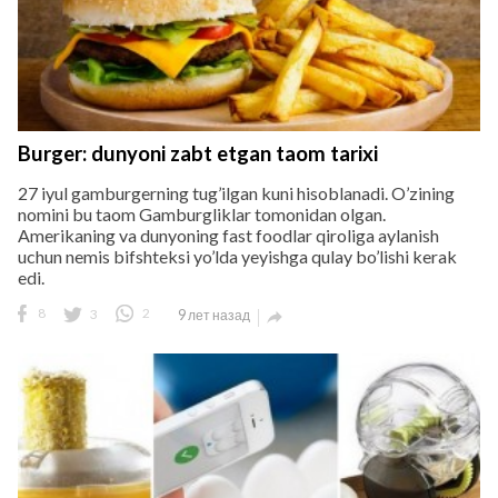
Burger: dunyoni zabt etgan taom tarixi
27 iyul gamburgerning tug’ilgan kuni hisoblanadi. O’zining
nomini bu taom Gamburgliklar tomonidan olgan.
Amerikaning va dunyoning fast foodlar qiroliga aylanish
uchun nemis bifshteksi yo’lda yeyishga qulay bo’lishi kerak
edi.
8
3
2
9 лет назад
