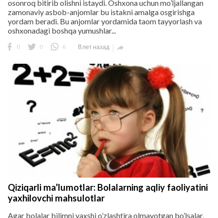
osonroq bitirib olishni istaydi. Oshxona uchun mo’ljallangan
zamonaviy asbob-anjomlar bu istakni amalga osgirishga
yordam beradi. Bu anjomlar yordamida taom tayyorlash va
oshxonadagi boshqa yumushlar...
0
0
6
8 лет назад

Qiziqarli ma’lumotlar: Bolalarning aqliy faoliyatini
yaxhilovchi mahsulotlar
Agar bolalar bilimni yaxshi o’zlashtira olmayotgan bo’lsalar,