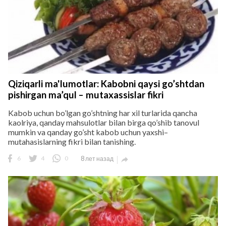
Qiziqarli ma'lumotlar: Kabobni qaysi go’shtdan
pishirgan ma’qul – mutaxassislar fikri
Kabob uchun bo’lgan go’shtning har xil turlarida qancha
kaolriya, qanday mahsulotlar bilan birga qo’shib tanovul
mumkin va qanday go’sht kabob uchun yaxshi–
mutahasislarning fikri bilan tanishing.
6
4
0
8 лет назад
