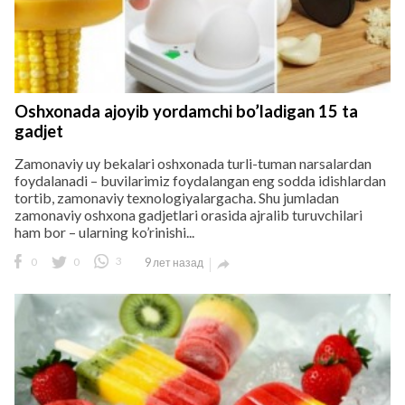
Oshxonada ajoyib yordamchi bo’ladigan 15 ta
gadjet
Zamonaviy uy bekalari oshxonada turli-tuman narsalardan
foydalanadi – buvilarimiz foydalangan eng sodda idishlardan
tortib, zamonaviy texnologiyalargacha. Shu jumladan
zamonaviy oshxona gadjetlari orasida ajralib turuvchilari
ham bor – ularning ko’rinishi...
0
0
3
9 лет назад
