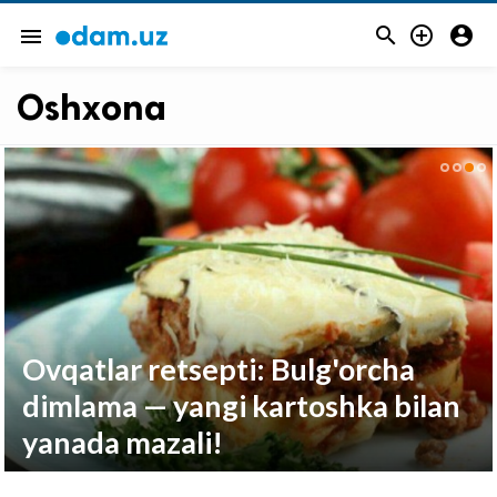



menu
Oshxona
Ovqatlar retsepti: ​Bulg'orcha
dimlama — yangi kartoshka bilan
yanada mazali!