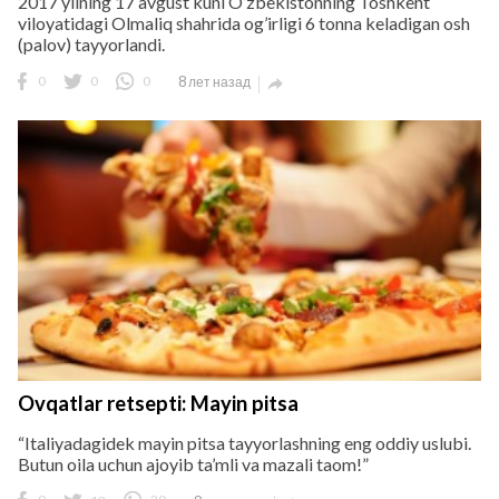
2017 yilning 17 avgust kuni O’zbekistonning Toshkent
viloyatidagi Olmaliq shahrida og’irligi 6 tonna keladigan osh
(palov) tayyorlandi.
0
0
0
8 лет назад

Ovqatlar retsepti: Mayin pitsa
“Italiyadagidek mayin pitsa tayyorlashning eng oddiy uslubi.
Butun oila uchun ajoyib ta’mli va mazali taom!”