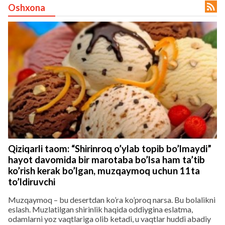

Oshxona
lar
 права защищены.
Qiziqarli taom: “Shirinroq o’ylab topib bo’lmaydi”
hayot davomida bir marotaba bo’lsa ham ta’tib
ko’rish kerak bo’lgan, muzqaymoq uchun 11ta
to’ldiruvchi
Muzqaymoq – bu desertdan ko’ra ko’proq narsa. Bu bolalikni
eslash. Muzlatilgan shirinlik haqida oddiygina eslatma,
odamlarni yoz vaqtlariga olib ketadi, u vaqtlar huddi abadiy