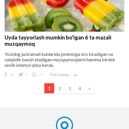
Uyda tayyorlash mumkin bo'lgan 6 ta mazali
muzqaymoq
Yozning jaziramali kunlarida jonimizga oro kiradigan va
salqinlik baxsh etadigan muzqaymoqlarni hamma birdek
sevib istemol qilsa kerak.
20
8
20
9 лет назад

2
3
4
»
«
1