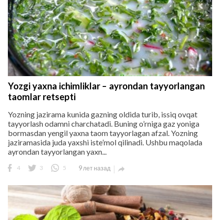
Yozgi yaxna ichimliklar – ayrondan tayyorlangan
taomlar retsepti
Yozning jazirama kunida gazning oldida turib, issiq ovqat
tayyorlash odamni charchatadi. Buning o’rniga gaz yoniga
bormasdan yengil yaxna taom tayyorlagan afzal. Yozning
jaziramasida juda yaxshi iste’mol qilinadi. Ushbu maqolada
ayrondan tayyorlangan yaxn...
4
3
5
9 лет назад
