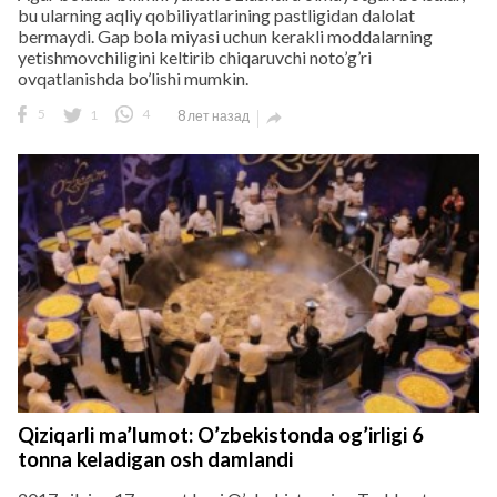
bu ularning aqliy qobiliyatlarining pastligidan dalolat
bermaydi. Gap bola miyasi uchun kerakli moddalarning
yetishmovchiligini keltirib chiqaruvchi noto’g’ri
ovqatlanishda bo’lishi mumkin.
5
1
4
8 лет назад

Qiziqarli ma’lumot: O’zbekistonda og’irligi 6
tonna keladigan osh damlandi