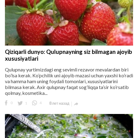
Qiziqarli dunyo: Qulupnayning siz bilmagan ajoyib
xususiyatlari
Qulupnay yurtimizdagi eng sevimli rezavor mevalardan biri
bo’lsa kerak. Ko’pchilik uni ajoyib mazasi uchun yaxshi ko’radi
va hamma ham uning foydali tomonlari, xususiyatlarini
bilmasa kerak. Axir qulupnay faqat sog’liqqa ta’sir ko’rsatib
qolmay, kosmetika...
0
1
4
8 лет назад
