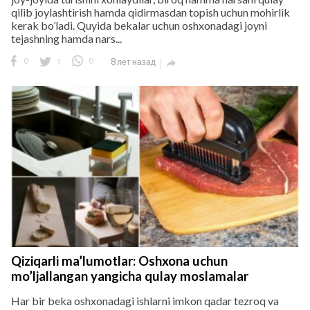
qilib joylashtirish hamda qidirmasdan topish uchun mohirlik
kerak bo’ladi. Quyida bekalar uchun oshxonadagi joyni
tejashning hamda nars...
0
1
0
8 лет назад

Qiziqarli ma’lumotlar: Oshxona uchun
mo’ljallangan yangicha qulay moslamalar
Har bir beka oshxonadagi ishlarni imkon qadar tezroq va