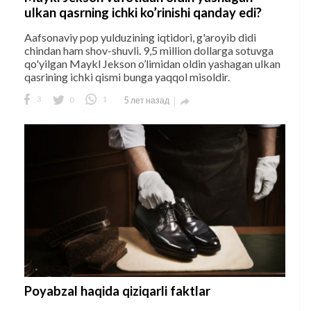
ulkan qasrning ichki ko’rinishi qanday edi?
Aafsonaviy pop yulduzining iqtidori, g'aroyib didi
chindan ham shov-shuvli. 9,5 million dollarga sotuvga
qo'yilgan Maykl Jekson o’limidan oldin yashagan ulkan
qasrining ichki qismi bunga yaqqol misoldir.
3
0
1
5 лет назад

Poyabzal haqida qiziqarli faktlar