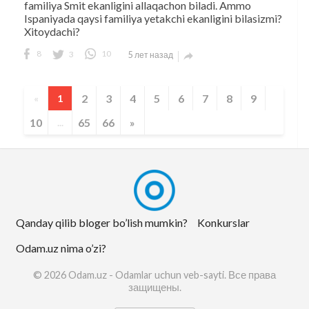
familiya Smit ekanligini allaqachon biladi. Ammo
Ispaniyada qaysi familiya yetakchi ekanligini bilasizmi?
Xitoydachi?
8
3
10
5 лет назад

2
3
4
5
6
7
8
9
«
1
10
65
66
»
...
Qanday qilib bloger bo’lish mumkin?
Konkurslar
Odam.uz nima o’zi?
© 2026 Odam.uz - Odamlar uchun veb-sayti. Все права
защищены.