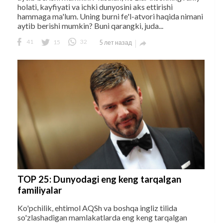
holati, kayfiyati va ichki dunyosini aks ettirishi
hammaga ma'lum. Uning burni fe'l-atvori haqida nimani
aytib berishi mumkin? Buni qarangki, juda...
41
15
32
5 лет назад

TOP 25: Dunyodagi eng keng tarqalgan
familiyalar
Ko'pchilik, ehtimol AQSh va boshqa ingliz tilida
so'zlashadigan mamlakatlarda eng keng tarqalgan