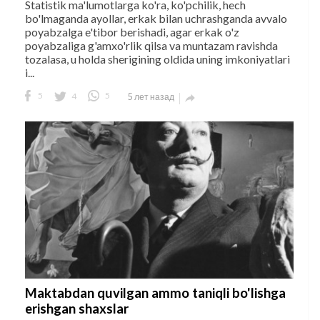
Statistik ma'lumotlarga ko'ra, ko'pchilik, hech
bo'lmaganda ayollar, erkak bilan uchrashganda avvalo
poyabzalga e'tibor berishadi, agar erkak o'z
poyabzaliga g'amxo'rlik qilsa va muntazam ravishda
tozalasa, u holda sherigining oldida uning imkoniyatlari
i...
5
4
5
5 лет назад

Maktabdan quvilgan ammo taniqli bo'lishga
erishgan shaxslar