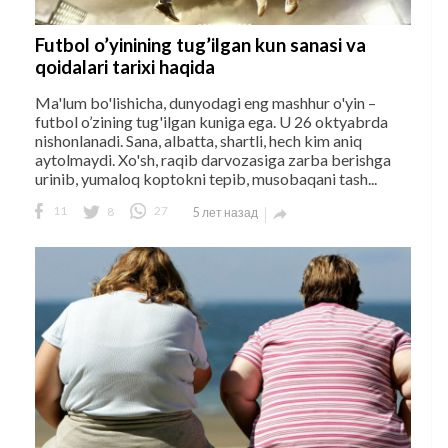
Futbol o’yinining tug’ilgan kun sanasi va
qoidalari tarixi haqida
Ma'lum bo'lishicha, dunyodagi eng mashhur o'yin –
futbol o’zining tug'ilgan kuniga ega. U 26 oktyabrda
nishonlanadi. Sana, albatta, shartli, hech kim aniq
aytolmaydi. Xo'sh, raqib darvozasiga zarba berishga
urinib, yumaloq koptokni tepib, musobaqani tash...
11
8
27
5 лет назад
