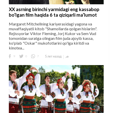
XX asrning birinchi yarmidagi eng kassabop
bo’lgan film haqida 6 ta qiziqarli ma’lumot
Margaret Mitchellning kariyerasidagi yagona va
muvaffaqiyatli kitob "Shamollarda qolgan hislarim".
Rejissyorlar Viktor Fleming, Jorj Kukor va Sem Vud
tomonidan suratga olingan film juda ajoyib kassa,
ko'plab "Oskar" mukofotlarini qo'lga kiritdi va
kinotea...
9
0
7
5 лет назад
