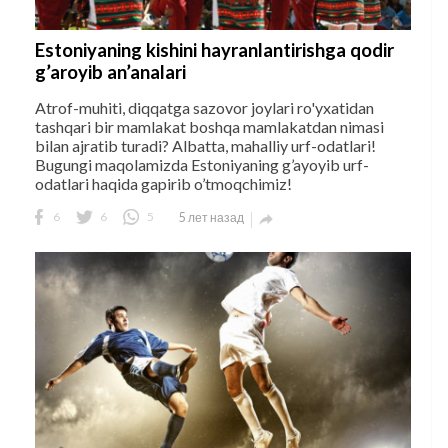
Estoniyaning kishini hayranlantirishga qodir
g’aroyib an’analari
Atrof-muhiti, diqqatga sazovor joylari ro'yxatidan
tashqari bir mamlakat boshqa mamlakatdan nimasi
bilan ajratib turadi? Albatta, mahalliy urf-odatlari!
Bugungi maqolamizda Estoniyaning g’ayoyib urf-
odatlari haqida gapirib o’tmoqchimiz!
6
6
5
5 лет назад
