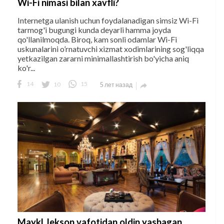
Wi-Fi nimasi bilan xavfli?
Internetga ulanish uchun foydalanadigan simsiz Wi-Fi
tarmog'i bugungi kunda deyarli hamma joyda
qo'llanilmoqda. Biroq, kam sonli odamlar Wi-Fi
uskunalarini o’rnatuvchi xizmat xodimlarining sog'liqqa
yetkazilgan zararni minimallashtirish bo'yicha aniq
ko'r...
14
10
15
5 лет назад

Maykl Jekson vafotidan oldin yashagan