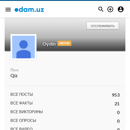



menu
отслеживать
автор
Oydin
Пол
Qiz
ВСЕ ПОСТЫ
953
ВСЕ ФАКТЫ
21
ВСЕ ВИКТОРИНЫ
0
ВСЕ ОПРОСЫ
0
ВСЕ ВИДЕО
0