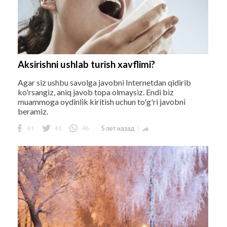
Aksirishni ushlab turish xavflimi?
Agar siz ushbu savolga javobni Internetdan qidirib
ko'rsangiz, aniq javob topa olmaysiz. Endi biz
muammoga oydinlik kiritish uchun to'g'ri javobni
beramiz.
61
41
48
5 лет назад
