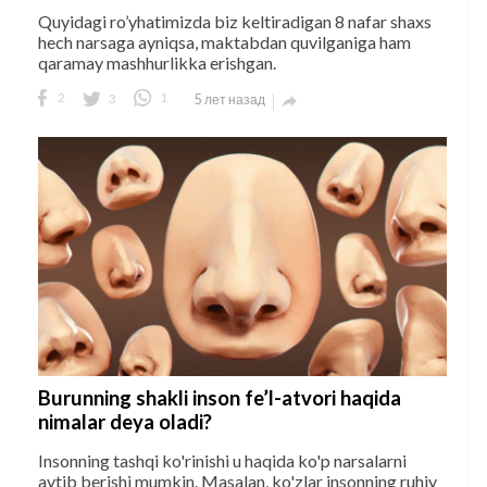
Quyidagi ro’yhatimizda biz keltiradigan 8 nafar shaxs
hech narsaga ayniqsa, maktabdan quvilganiga ham
qaramay mashhurlikka erishgan.
2
3
1
5 лет назад

Burunning shakli inson fe’l-atvori haqida
nimalar deya oladi?
Insonning tashqi ko'rinishi u haqida ko'p narsalarni
aytib berishi mumkin. Masalan, ko'zlar insonning ruhiy