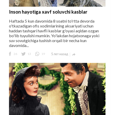
Inson hayotiga xavf soluvchi kasblar
Haftada 5 kun davomida 8 soatni to'rtta devorda
o'tkazadigan ofis xodimlarining aksariyati uchun
haddan tashqari havfli kasblar g'oyasi aqldan ozgan
bo'lib tuyulishi mumkin. Yo'lakdan hojatxonaga yoki
suv sovutgichiga tushish orqali bir necha kun
davomida...
26
13
19
5 лет назад
