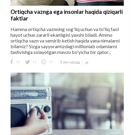
Ortiqcha vaznga ega insonlar haqida qiziqarli
faktlar
Hamma ortiqcha vaznning sog'liq uchun va to'liq faol
hayot uchun zararli ekanligini yaxshi biladi. Ammo
ortiqcha vazn va semirib ketish haqida yana nimalarni
bilamiz? Sizga sayyoramizdagi millionlab odamlarni
tashvishga solayotgan mavzu bo'yicha bir qator...
13
11
13
5 лет назад
