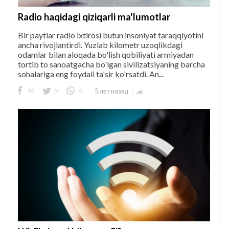
Radio haqidagi qiziqarli ma'lumotlar
Bir paytlar radio ixtirosi butun insoniyat taraqqiyotini
ancha rivojlantirdi. Yuzlab kilometr uzoqlikdagi
odamlar bilan aloqada bo'lish qobiliyati armiyadan
tortib to sanoatgacha bo'lgan sivilizatsiyaning barcha
sohalariga eng foydali ta'sir ko'rsatdi. An...
16
5
6
5 лет назад
