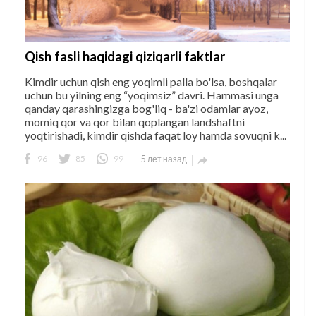
Qish fasli haqidagi qiziqarli faktlar
Kimdir uchun qish eng yoqimli palla bo'lsa, boshqalar
uchun bu yilning eng “yoqimsiz” davri. Hammasi unga
qanday qarashingizga bog'liq - ba'zi odamlar ayoz,
momiq qor va qor bilan qoplangan landshaftni
yoqtirishadi, kimdir qishda faqat loy hamda sovuqni k...
96
85
99
5 лет назад
