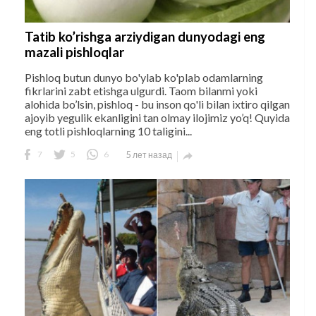
Tatib ko’rishga arziydigan dunyodagi eng
mazali pishloqlar
Pishloq butun dunyo bo'ylab ko'plab odamlarning
fikrlarini zabt etishga ulgurdi. Taom bilanmi yoki
alohida bo’lsin, pishloq - bu inson qo'li bilan ixtiro qilgan
ajoyib yegulik ekanligini tan olmay ilojimiz yo’q! Quyida
eng totli pishloqlarning 10 taligini...
7
5
6
5 лет назад
