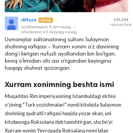
dilfuza
143,344
автор
просмотров
опубликовано
8 лет назад
—
обновлено в
1 секунду назад
Usmoniylar saltanatining sultoni Sulaymon
shohning rafiqasi – Xurram xonim o’z davrining
dong’i ketgan nufuzli ayollaridan biri bo’lgan,
lar
biroq o’limidan olti asr o’tgandan keyingina
haqiqiy shuhrat qozongan.
 права защищены.
Xurram xonimning beshta ismi
Muqaddas Rim imperiyasining Istambuldagi elchisi
o’zining “Turk yozishmalari” nomli kitobida Sulaymon
shohning qudratli rafiqasi haqida yozar ekan, uni
kitobxonga Roksolana deb tanishtirgan, shu bo’yi
Xurram xonim Yevropada Roksalana nomi bilan