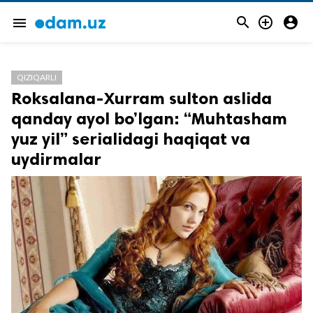



menu
QIZIQARLI
Roksalana-Xurram sulton aslida
qanday ayol bo’lgan: “Muhtasham
yuz yil” serialidagi haqiqat va
uydirmalar