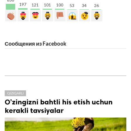
197
121
101
100
53
34
26
Сообщения из Facebook
QIZIQARLI
O’zingizni bahtli his etish uchun
kerakli tavsiyalar