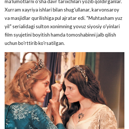
ma’lumotlarni o’sha davr tarixchilari yozib qoldirganlar.
Xurram xayriya ishlari bilan shug’ullanar, karvonsaroy
va masjidlar qurilishiga pul ajratar edi. “Muhtasham yuz
yil” serialidagi sulton xonimning yovuz siyosiy o’yinlari
film syujetini boyitish hamda tomoshabinni jalb qilish
uchun bo’rttirib ko’rsatilgan.