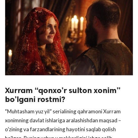
Xurram “qonxo’r sulton xonim”
bo’lgani rostmi?
“Muhtasham yuz yil” serialining qahramoni Xurram
xonimning davlat ishlariga aralashishdan maqsad –
o’zining va farzandlarining hayotini saqlab qolish