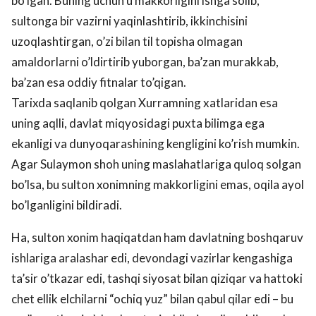
bo’lgan. Buning uchun u makkorligini ishga solib,
sultonga bir vazirni yaqinlashtirib, ikkinchisini
uzoqlashtirgan, o’zi bilan til topisha olmagan
amaldorlarni o’ldirtirib yuborgan, ba’zan murakkab,
ba’zan esa oddiy fitnalar to’qigan.
Tarixda saqlanib qolgan Xurramning xatlaridan esa
uning aqlli, davlat miqyosidagi puxta bilimga ega
ekanligi va dunyoqarashining kengligini ko’rish mumkin.
Agar Sulaymon shoh uning maslahatlariga quloq solgan
bo’lsa, bu sulton xonimning makkorligini emas, oqila ayol
bo’lganligini bildiradi.
Ha, sulton xonim haqiqatdan ham davlatning boshqaruv
ishlariga aralashar edi, devondagi vazirlar kengashiga
ta’sir o’tkazar edi, tashqi siyosat bilan qiziqar va hattoki
chet ellik elchilarni “ochiq yuz” bilan qabul qilar edi – bu