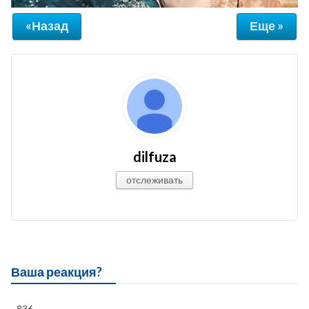
«Назад
Еще »
dilfuza
отслеживать
Ваша реакция?
836