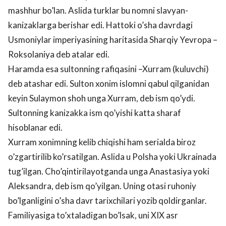
mashhur bo’lan. Aslida turklar bu nomni slavyan-
kanizaklarga berishar edi. Hattoki o’sha davrdagi
Usmoniylar imperiyasining haritasida Sharqiy Yevropa –
Roksolaniya deb atalar edi.
Haramda esa sultonning rafiqasini –Xurram (kuluvchi)
deb atashar edi. Sulton xonim islomni qabul qilganidan
keyin Sulaymon shoh unga Xurram, deb ism qo’ydi.
Sultonning kanizakka ism qo’yishi katta sharaf
hisoblanar edi.
Xurram xonimning kelib chiqishi ham serialda biroz
o’zgartirilib ko’rsatilgan. Aslida u Polsha yoki Ukrainada
tug’ilgan. Cho’qintirilayotganda unga Anastasiya yoki
Aleksandra, deb ism qo’yilgan. Uning otasi ruhoniy
bo’lganligini o’sha davr tarixchilari yozib qoldirganlar.
Familiyasiga to’xtaladigan bo’lsak, uni XIX asr