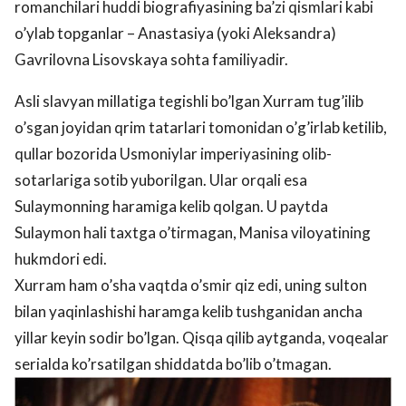
romanchilari huddi biografiyasining ba’zi qismlari kabi
o’ylab topganlar – Anastasiya (yoki Aleksandra)
Gavrilovna Lisovskaya sohta familiyadir.
Asli slavyan millatiga tegishli bo’lgan Xurram tug’ilib
o’sgan joyidan qrim tatarlari tomonidan o’g’irlab ketilib,
qullar bozorida Usmoniylar imperiyasining olib-
sotarlariga sotib yuborilgan. Ular orqali esa
Sulaymonning haramiga kelib qolgan. U paytda
Sulaymon hali taxtga o’tirmagan, Manisa viloyatining
hukmdori edi.
Xurram ham o’sha vaqtda o’smir qiz edi, uning sulton
bilan yaqinlashishi haramga kelib tushganidan ancha
yillar keyin sodir bo’lgan. Qisqa qilib aytganda, voqealar
serialda ko’rsatilgan shiddatda bo’lib o’tmagan.