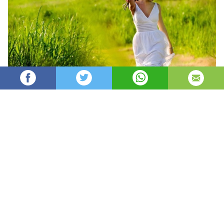
Oydin
32,591
автор
просмотров
опубликовано
8 лет назад
—
обновлено в
4 часа назад
Har faslning o’z xislati bor
Har faslning fazilati.
Kumush qishdan, zumrad bahordan
Qolishmaydi kuzning ziynati.
Ha, shoir aytganidek, har bir fasl inson ruhiyatiga o’z
ta’sirini o’tkazmay qolmaydi.