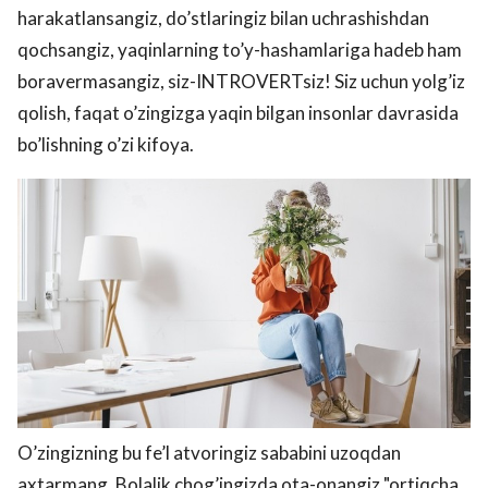
harakatlansangiz, do’stlaringiz bilan uchrashishdan
qochsangiz, yaqinlarning to’y-hashamlariga hadeb ham
boravermasangiz, siz-INTROVERTsiz! Siz uchun yolg’iz
qolish, faqat o’zingizga yaqin bilgan insonlar davrasida
bo’lishning o’zi kifoya.
O’zingizning bu fe’l atvoringiz sababini uzoqdan
axtarmang. Bolalik chog’ingizda ota-onangiz "ortiqcha