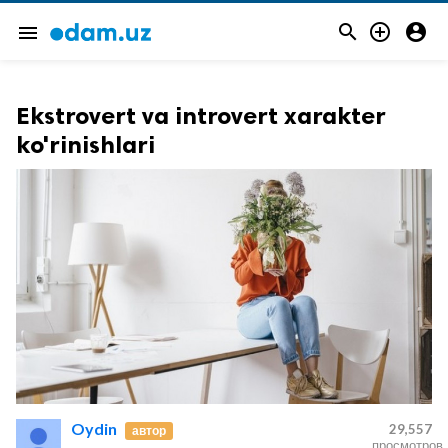



menu
Ekstrovert va introvert xarakter
ko'rinishlari
Oydin
29,557
автор
просмотров