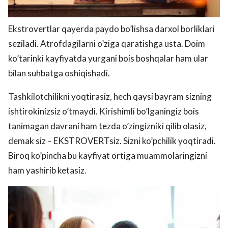
Ekstrovertlar qayerda paydo bo’lishsa darxol borliklari
seziladi. Atrofdagilarni o’ziga qaratishga usta. Doim
ko’tarinki kayfiyatda yurgani bois boshqalar ham ular
bilan suhbatga oshiqishadi.
Tashkilotchilikni yoqtirasiz, hech qaysi bayram sizning
ishtirokinizsiz o’tmaydi. Kirishimli bo’lganingiz bois
tanimagan davrani ham tezda o’zingizniki qilib olasiz,
demak siz – EKSTROVERTsiz. Sizni ko’pchilik yoqtiradi.
Biroq ko’pincha bu kayfiyat ortiga muammolaringizni
ham yashirib ketasiz.