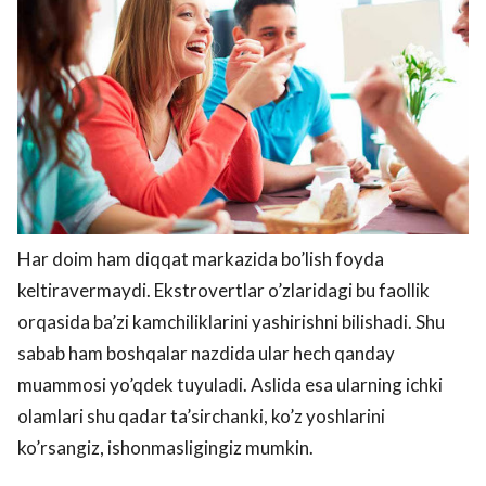
Har doim ham diqqat markazida bo’lish foyda
keltiravermaydi. Ekstrovertlar o’zlaridagi bu faollik
orqasida ba’zi kamchiliklarini yashirishni bilishadi. Shu
sabab ham boshqalar nazdida ular hech qanday
muammosi yo’qdek tuyuladi. Aslida esa ularning ichki
olamlari shu qadar ta’sirchanki, ko’z yoshlarini
ko’rsangiz, ishonmasligingiz mumkin.