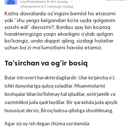
опубликовано
6 лет назад
—
обновлено в
1 секунду назад
Katta davralarda oz’ingizni bemlol his etasizmi
yoki “shu yerga kelgandan ko’ra uyda qolganim
yaxshi edi” deysizmi?. Bordiyu qay biri ko’proq
harakteringizga yaqin ekanligini o’ylab qolgan
bo’lsangiz, unda diqqat qiling, sizdagi holatlar
uchun ba’zi ma’lumotlarni havola etamiz.
lar
Ta’sirchan va og’ir bosiq
 права защищены.
Bular introvert harakterdagilardir. Ular ko’pincha o’z
ichki dunyolariga quloq soladilar. Muammolarini
boshqalar bilan bo’lishmay hal qiladilar, xotirjamlik va
vazminlikni juda qadrlaydilar. Bir qarashda juda ajoyib
hususiyat dersiz. Biroq hulosa qilishga shoshilmang.
Agar siz uy-ish degan chizma yordamida