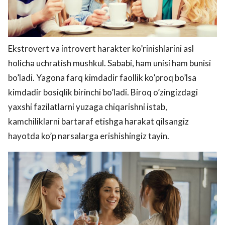
Ekstrovert va introvert harakter ko’rinishlarini asl
holicha uchratish mushkul. Sababi, ham unisi ham bunisi
bo’ladi. Yagona farq kimdadir faollik ko’proq bo’lsa
kimdadir bosiqlik birinchi bo’ladi. Biroq o’zingizdagi
yaxshi fazilatlarni yuzaga chiqarishni istab,
kamchiliklarni bartaraf etishga harakat qilsangiz
hayotda ko’p narsalarga erishishingiz tayin.