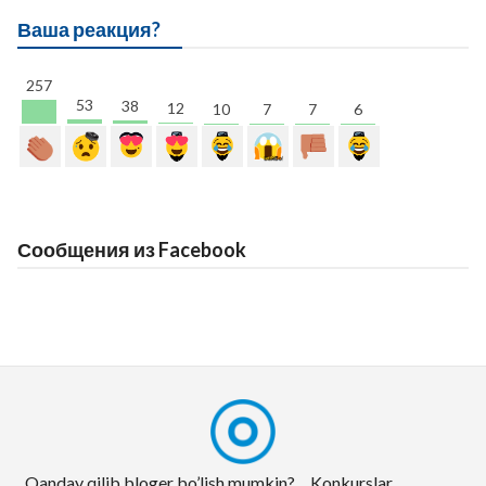
Ваша реакция?
257
53
38
12
10
7
7
6
Сообщения из Facebook
Qanday qilib bloger bo’lish mumkin?
Konkurslar