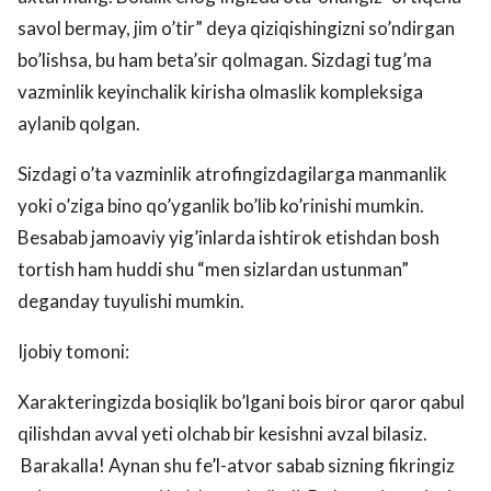
savol bermay, jim o’tir” deya qiziqishingizni so’ndirgan
bo’lishsa, bu ham beta’sir qolmagan. Sizdagi tug’ma
vazminlik keyinchalik kirisha olmaslik kompleksiga
aylanib qolgan.
Sizdagi o’ta vazminlik atrofingizdagilarga manmanlik
yoki o’ziga bino qo’yganlik bo’lib ko’rinishi mumkin.
Besabab jamoaviy yig’inlarda ishtirok etishdan bosh
tortish ham huddi shu “men sizlardan ustunman”
deganday tuyulishi mumkin.
Ijobiy tomoni:
Xarakteringizda bosiqlik bo’lgani bois biror qaror qabul
qilishdan avval yeti olchab bir kesishni avzal bilasiz.
Barakalla! Aynan shu fe’l-atvor sabab sizning fikringiz