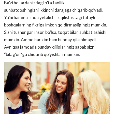
Ba’zi hollarda sizdagi o’ta faollik
suhbatdoshingizni ikkinchi darajaga chiqarib qo’yadi.
Ya’ni hamma ishda yetakchilik qilish istagi tufayli
boshqalarning fikriga imkon qoldirmasligingiz mumkin.
Sizni tushungan inson bo’lsa, toqat bilan suhbatlashishi
mumkin. Ammo har kim ham bunday qila olmaydi.
Ayniqsa jamoada bunday qiliqlaringiz sabab sizni
“bilag’on”ga chiqarib qo’yishlari mumkin.