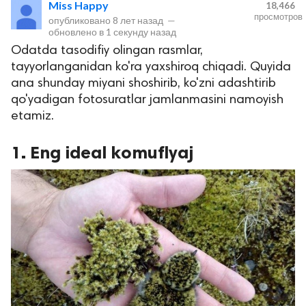
Miss Happy
18,466
просмотров
опубликовано
8 лет назад
—
обновлено в
1 секунду назад
Odatda tasodifiy olingan rasmlar,
tayyorlanganidan ko'ra yaxshiroq chiqadi. Quyida
ana shunday miyani shoshirib, ko'zni adashtirib
qo'yadigan fotosuratlar jamlanmasini namoyish
etamiz.
lar
1. Eng ideal komuflyaj
 права защищены.