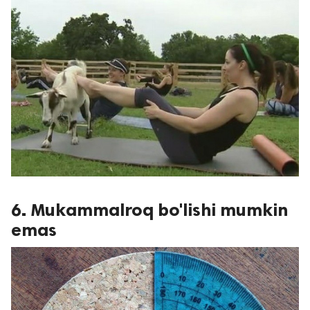
6. Mukammalroq bo'lishi mumkin
emas