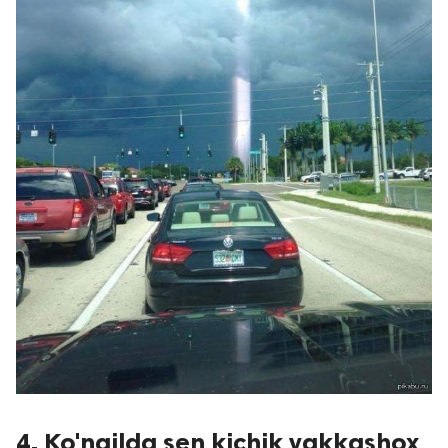
4. Ko'ngilda sen kichik yakkashox