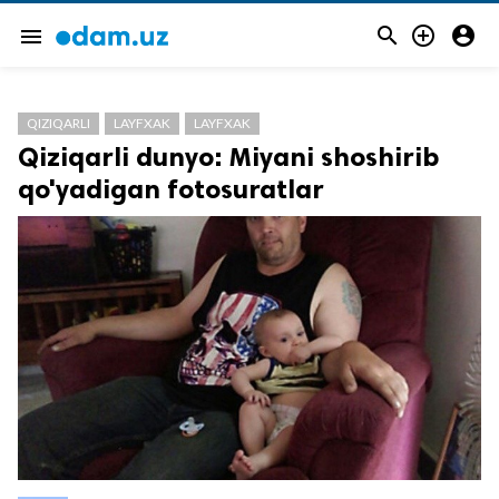



menu
QIZIQARLI
LAYFXAK
LAYFXAK
Qiziqarli dunyo: Miyani shoshirib
qo'yadigan fotosuratlar