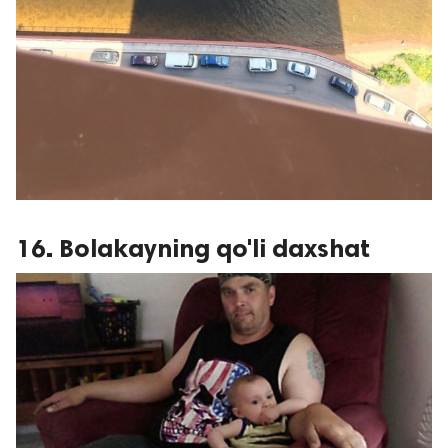
16. Bolakayning qo'li daxshat