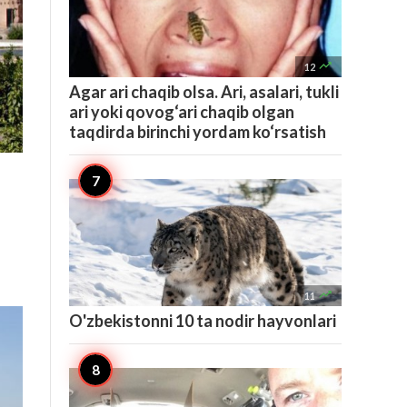

12
Agar ari chaqib olsa. Ari, asalari, tukli
ari yoki qovog‘ari chaqib olgan
taqdirda birinchi yordam ko‘rsatish

11
O'zbekistonni 10 ta nodir hayvonlari