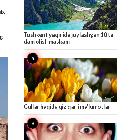
ib,

14
Toshkent yaqinida joylashgan 10 ta
ng
dam olish maskani

13
Gullar haqida qiziqarli ma'lumotlar