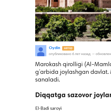
Oydin
автор
lar
опубликовано
6 лет назад
—
обновлен
 права защищены.
Marokash qirolligi (Al-Mamla
g’arbida joylashgan davlat.
sanaladi.
Diqqatga sazovor joyla
El-Badi saroyi