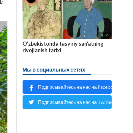
da

9
O'zbekistonda tasviriy san'atning
rivojlanish tarixi
Мы в социальных сетях
Подписывайтесь на нас на Facebook
Подписывайтесь на нас на Twitter