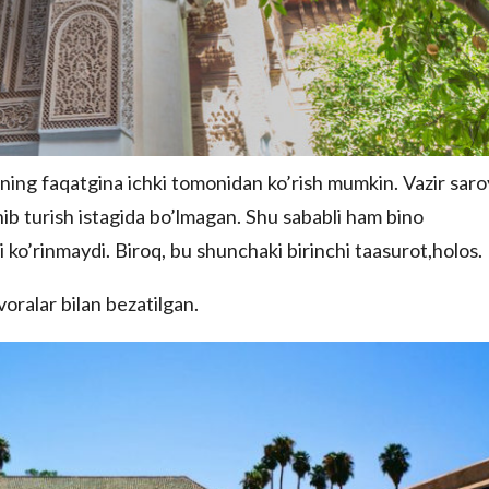
 uning faqatgina ichki tomonidan ko’rish mumkin. Vazir saro
nib turish istagida bo’lmagan. Shu sababli ham bino
 ko’rinmaydi. Biroq, bu shunchaki birinchi taasurot,holos.
voralar bilan bezatilgan.