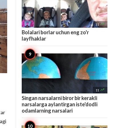

11
Bolalari borlar uchun eng zo'r
layfhaklar

11
Singan narsalarni biror bir kerakli
narsalarga aylantirgan iste'dodli
odamlarning narsalari
tar
agi