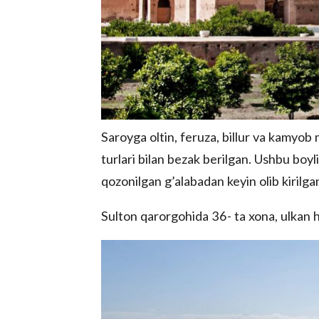
Saroyga oltin, feruza, billur va kamyob
turlari bilan bezak berilgan. Ushbu bo
qozonilgan g’alabadan keyin olib kirilga
Sulton qarorgohida 36- ta xona, ulkan h