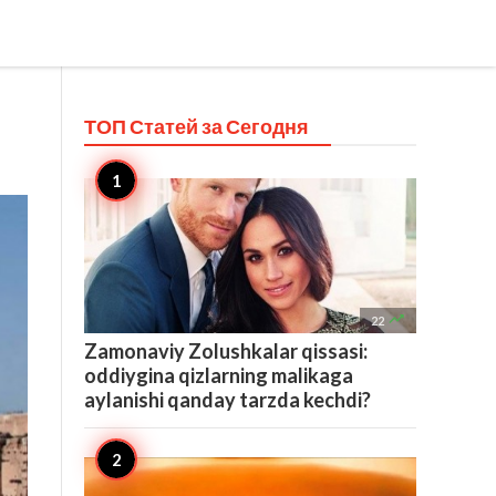
ТОП Статей за
Сегодня

22
Zamonaviy Zolushkalar qissasi:
oddiygina qizlarning malikaga
aylanishi qanday tarzda kechdi?