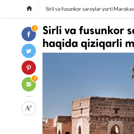

Sirli va fusunkor saroylar yurti Marokas
Sirli va fusunkor 
1
haqida qiziqarli 
7