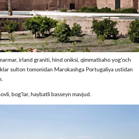
 marmar, irland graniti, hind oniksi, qimmatbaho yog’och
yliklar sulton tomonidan Marokashga Portugaliya ustidan
n.
ovli, bog’lar, haybatli basseyn mavjud.