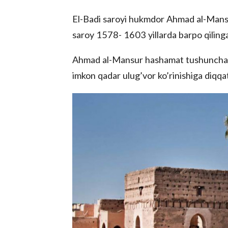
El-Badi saroyi hukmdor Ahmad al-Mansur
saroy 1578- 1603 yillarda barpo qiling
Ahmad al-Mansur hashamat tushunchasin
imkon qadar ulug’vor ko’rinishiga diqqa