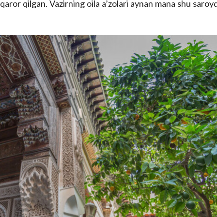
 qaror qilgan. Vazirning oila a’zolari aynan mana shu saroy