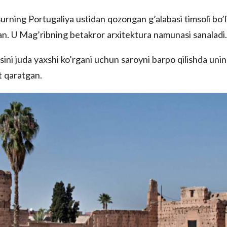
ning Portugaliya ustidan qozongan g’alabasi timsoli bo’l
an. U Mag’ribning betakror arxitektura namunasi sanaladi.
i juda yaxshi ko’rgani uchun saroyni barpo qilishda uni
t qaratgan.