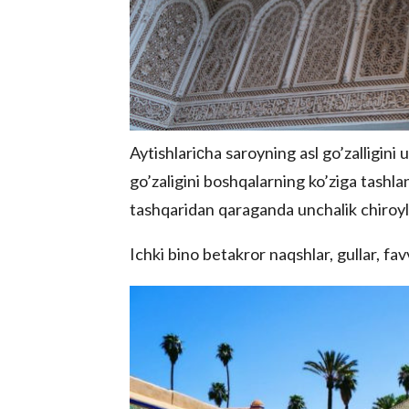
Aytishlariсha saroyning asl go’zalligini
go’zaligini boshqalarning ko’ziga tashla
tashqaridan qaraganda unchalik chiroyli
Ichki bino betakror naqshlar, gullar, fav