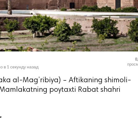
8
прос
о в
1 секунду назад
ka al-Mag’ribiya) – Aftikaning shimoli-
 Mamlakatning poytaxti Rabat shahri
r