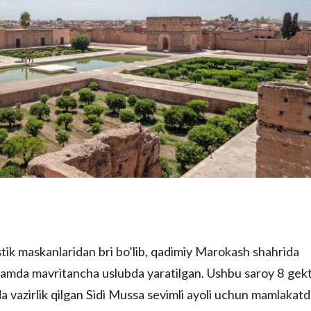
tik maskanlaridan bri bo’lib, qadimiy Marokash shahrida
hamda mavritancha uslubda yaratilgan. Ushbu saroy 8 gek
 vazirlik qilgan Sidi Mussa sevimli ayoli uchun mamlakatd