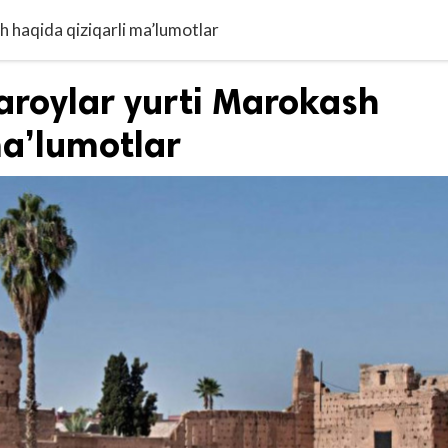
h haqida qiziqarli ma’lumotlar
saroylar yurti Marokash
ma’lumotlar