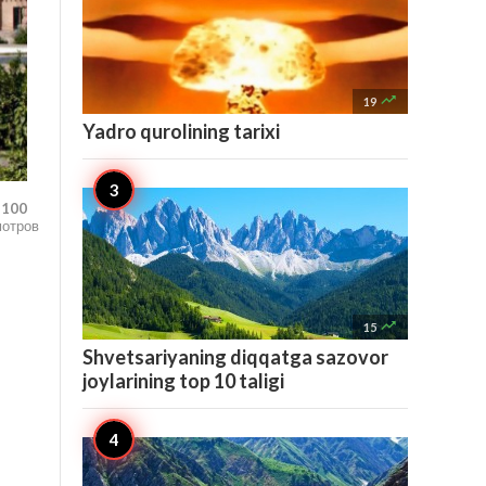

19
Yadro qurolining tarixi
,100
мотров

15
Shvetsariyaning diqqatga sazovor
joylarining top 10 taligi