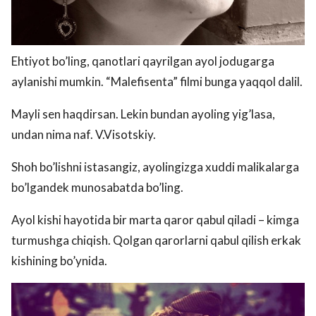
Ehtiyot bo’ling, qanotlari qayrilgan ayol jodugarga
aylanishi mumkin. “Malefisenta” filmi bunga yaqqol dalil.
Mayli sen haqdirsan. Lekin bundan ayoling yig’lasa,
undan nima naf. V.Visotskiy.
Shoh bo’lishni istasangiz, ayolingizga xuddi malikalarga
bo’lgandek munosabatda bo’ling.
Ayol kishi hayotida bir marta qaror qabul qiladi – kimga
turmushga chiqish. Qolgan qarorlarni qabul qilish erkak
kishining bo’ynida.