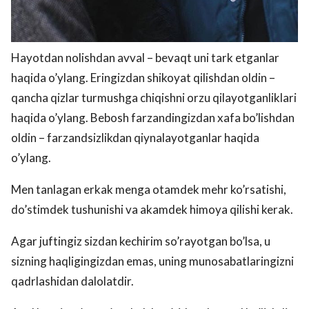
Hayotdan nolishdan avval – bevaqt uni tark etganlar
haqida o’ylang. Eringizdan shikoyat qilishdan oldin –
qancha qizlar turmushga chiqishni orzu qilayotganliklari
haqida o’ylang. Bebosh farzandingizdan xafa bo’lishdan
oldin – farzandsizlikdan qiynalayotganlar haqida
o’ylang.
Men tanlagan erkak menga otamdek mehr ko’rsatishi,
do’stimdek tushunishi va akamdek himoya qilishi kerak.
Agar juftingiz sizdan kechirim so’rayotgan bo’lsa, u
sizning haqligingizdan emas, uning munosabatlaringizni
qadrlashidan dalolatdir.