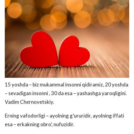
15 yoshda – biz mukammal insonni qidiramiz, 20 yoshda
– sevadigan insonni , 30 da esa – yashashga yaroqligini.
Vadim Chernovetskiy.
Erning vafodorligi – ayolning g’ururidir, ayolning iffati
esa – erkakning obro’, nufuzidir.