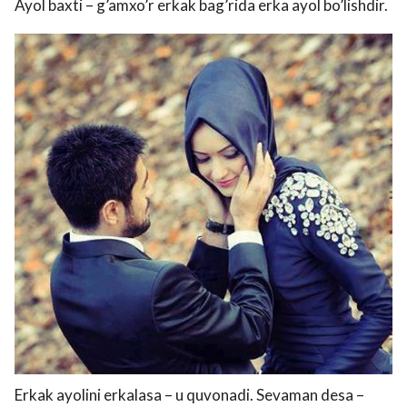
Ayol baxti – g’amxo’r erkak bag’rida erka ayol bo’lishdir.
Erkak ayolini erkalasa – u quvonadi. Sevaman desa –