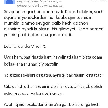
опубликовано
6 лет назад
—
обновлено в
1 секунду назад
Sevgi hech qachon qarimaydi. Kiprik to’kilishi, soch
oqarishi, yonoqlardan nur ketib, ajin tushishi
mumkin, ammo sevgan qalb hech qachon
qishning ayozli kunlarini his qilmaydi. Unda hamon
yozning tafti ufurib turgan bo’ladi.
Leonardo da Vinchi©.
lar
Uyda ham, bag’ringda ham, hayolingda ham bitta odam
 права защищены.
bo’lsa- ana shu haqiqiy baxtdir.
Yolg’izlik sevishni o’rgatsa, ayriliq- qadrlashni o’rgatadi.
Oila qurish uchun sevgining o’zi kifoya. Uni asrab qolish
uchun esa sabr va bardosh kerak.
Ayol iliq munosabatlar bilan o’ralgan bo’lsa, unga hech