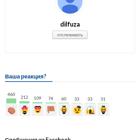
dilfuza
отслеживать
Ваша реакция?
460
212
109
74
60
33
33
31
Сообщения из Facebook