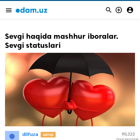



menu
Sevgi haqida mashhur iboralar.
Sevgi statuslari
dilfuza
90,322
автор
просмотров