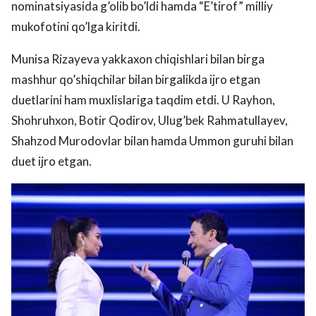
nominatsiyasida g’olib bo’ldi hamda “E’tirof” milliy
mukofotini qo’lga kiritdi.
Munisa Rizayeva yakkaxon chiqishlari bilan birga
mashhur qo’shiqchilar bilan birgalikda ijro etgan
duetlarini ham muxlislariga taqdim etdi. U Rayhon,
Shohruhxon, Botir Qodirov, Ulug’bek Rahmatullayev,
Shahzod Murodovlar bilan hamda Ummon guruhi bilan
duet ijro etgan.