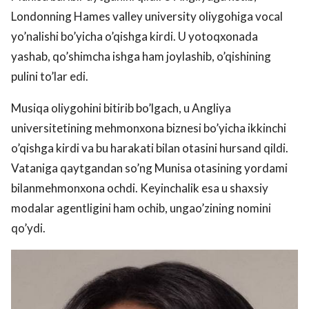
Londonning Hames valley university oliygohiga vocal
yo’nalishi bo’yicha o’qishga kirdi. U yotoqxonada
yashab, qo’shimcha ishga ham joylashib, o’qishining
pulini to’lar edi.
Musiqa oliygohini bitirib bo’lgach, u Angliya
universitetining mehmonxona biznesi bo’yicha ikkinchi
o’qishga kirdi va bu harakati bilan otasini hursand qildi.
Vataniga qaytgandan so’ng Munisa otasining yordami
bilanmehmonxona ochdi. Keyinchalik esa u shaxsiy
modalar agentligini ham ochib, ungao’zining nomini
qo’ydi.