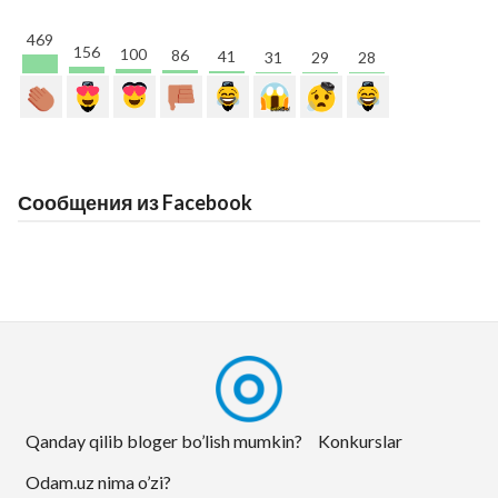
469
156
100
86
41
31
29
28
Сообщения из Facebook
Qanday qilib bloger bo’lish mumkin?
Konkurslar
Odam.uz nima o’zi?