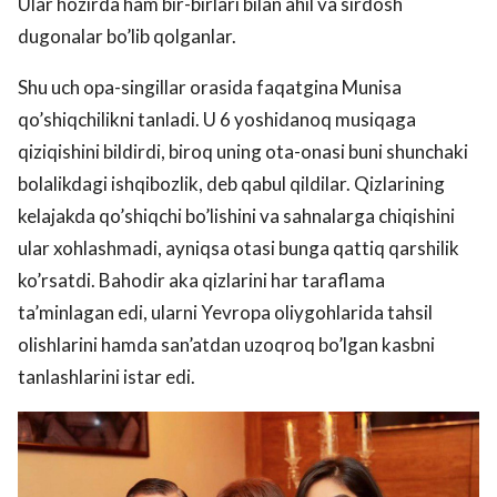
Ular hozirda ham bir-birlari bilan ahil va sirdosh
dugonalar bo’lib qolganlar.
Shu uch opa-singillar orasida faqatgina Munisa
qo’shiqchilikni tanladi. U 6 yoshidanoq musiqaga
qiziqishini bildirdi, biroq uning ota-onasi buni shunchaki
bolalikdagi ishqibozlik, deb qabul qildilar. Qizlarining
kelajakda qo’shiqchi bo’lishini va sahnalarga chiqishini
ular xohlashmadi, ayniqsa otasi bunga qattiq qarshilik
ko’rsatdi. Bahodir aka qizlarini har taraflama
ta’minlagan edi, ularni Yevropa oliygohlarida tahsil
olishlarini hamda san’atdan uzoqroq bo’lgan kasbni
tanlashlarini istar edi.