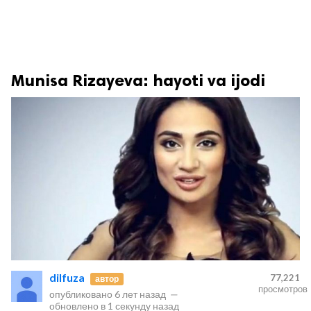
Munisa Rizayeva: hayoti va ijodi
dilfuza
77,221
автор
просмотров
опубликовано
6 лет назад
—
обновлено в
1 секунду назад