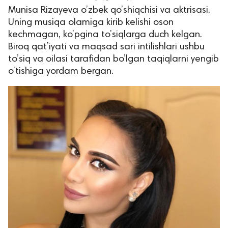
Munisa Rizayeva o’zbek qo’shiqchisi va aktrisasi.
Uning musiqa olamiga kirib kelishi oson
kechmagan, ko’pgina to’siqlarga duch kelgan.
Biroq qat’iyati va maqsad sari intilishlari ushbu
to’siq va oilasi tarafidan bo’lgan taqiqlarni yengib
o’tishiga yordam bergan.
lar
 права защищены.