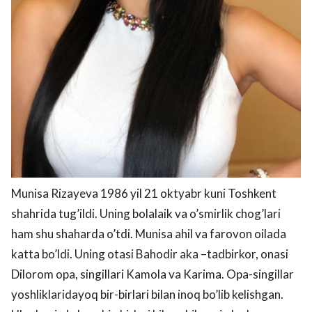
Munisa Rizayeva 1986 yil 21 oktyabr kuni Toshkent
shahrida tug’ildi. Uning bolalaik va o’smirlik chog’lari
ham shu shaharda o’tdi. Munisa ahil va farovon oilada
katta bo’ldi. Uning otasi Bahodir aka –tadbirkor, onasi
Dilorom opa, singillari Kamola va Karima. Opa-singillar
yoshliklaridayoq bir-birlari bilan inoq bo’lib kelishgan.