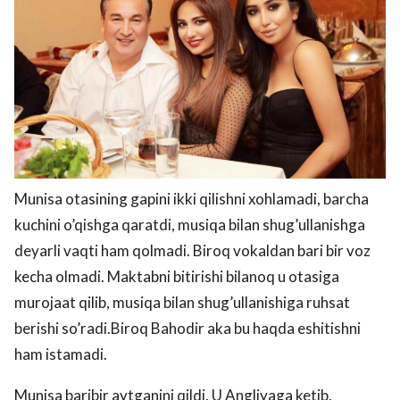
Munisa otasining gapini ikki qilishni xohlamadi, barcha
kuchini o’qishga qaratdi, musiqa bilan shug’ullanishga
deyarli vaqti ham qolmadi. Biroq vokaldan bari bir voz
kecha olmadi. Maktabni bitirishi bilanoq u otasiga
murojaat qilib, musiqa bilan shug’ullanishiga ruhsat
berishi so’radi.Biroq Bahodir aka bu haqda eshitishni
ham istamadi.
Munisa baribir aytganini qildi. U Angliyaga ketib,