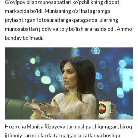
G’oyipov bilan munosabatlari ko’pchilikning diqqat
markazida bo’ldi. Munisaning o’zi Instagramga
joylashtirgan fotosuratlarga qaraganda, ularning
munosabatlari jiddiy va to’y bo’lish arafasida edi. Ammo
bunday bo’lmadi.
Hozircha Munisa Rizayeva turmushga chiqmagan, biroq
ijtimoiy tarmoqlarda tarqalgan suratlar va boshqa