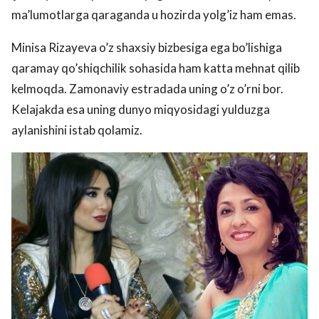
ma’lumotlarga qaraganda u hozirda yolg’iz ham emas.
Minisa Rizayeva o’z shaxsiy bizbesiga ega bo’lishiga
qaramay qo’shiqchilik sohasida ham katta mehnat qilib
kelmoqda. Zamonaviy estradada uning o’z o’rni bor.
Kelajakda esa uning dunyo miqyosidagi yulduzga
aylanishini istab qolamiz.