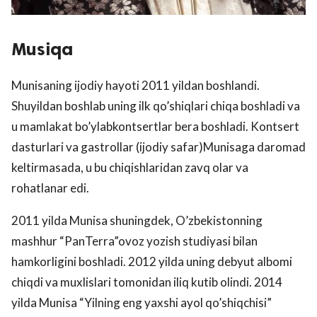
Musiqa
Munisaning ijodiy hayoti 2011 yildan boshlandi.
Shuyildan boshlab uning ilk qo’shiqlari chiqa boshladi va
u mamlakat bo’ylabkontsertlar bera boshladi. Kontsert
dasturlari va gastrollar (ijodiy safar)Munisaga daromad
keltirmasada, u bu chiqishlaridan zavq olar va
rohatlanar edi.
2011 yilda Munisa shuningdek, O’zbekistonning
mashhur “PanTerra”ovoz yozish studiyasi bilan
hamkorligini boshladi. 2012 yilda uning debyut albomi
chiqdi va muxlislari tomonidan iliq kutib olindi. 2014
yilda Munisa “Yilning eng yaxshi ayol qo’shiqchisi”