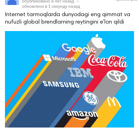
опубликовано
6 лет назад
—
обновлено в
1 секунду назад
Internet tarmoqlarda dunyodagi eng qimmat va
nufuzli global brendlarning reytingini e'lon qildi
lar
 права защищены.