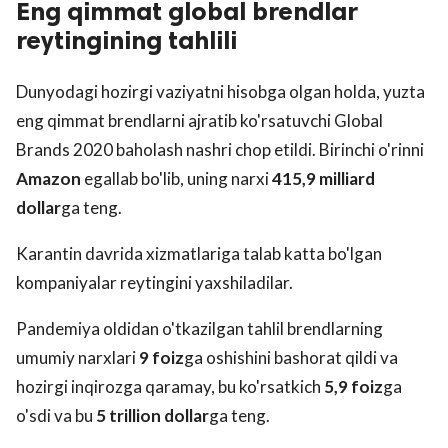
Eng qimmat global brendlar
reytingining tahlili
Dunyodagi hozirgi vaziyatni hisobga olgan holda, yuzta
eng qimmat brendlarni ajratib ko'rsatuvchi Global
Brands 2020 baholash nashri chop etildi. Birinchi o'rinni
Amazon
egallab bo'lib, uning narxi
415,9 milliard
dollar
ga teng.
Karantin davrida xizmatlariga talab katta bo'lgan
kompaniyalar reytingini yaxshiladilar.
Pandemiya oldidan o'tkazilgan tahlil brendlarning
umumiy narxlari
9 foiz
ga oshishini bashorat qildi va
hozirgi inqirozga qaramay, bu ko'rsatkich
5,9 foiz
ga
o'sdi va bu
5 trillion dollar
ga teng.