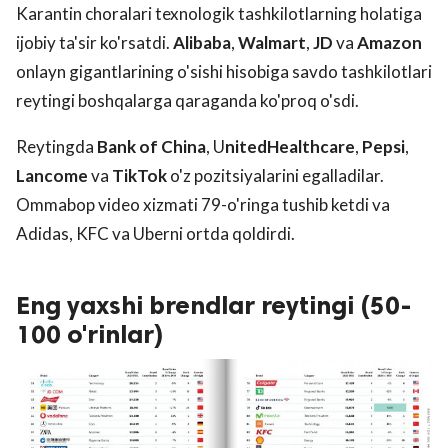
Karantin choralari texnologik tashkilotlarning holatiga
ijobiy ta'sir ko'rsatdi.
Alibaba
,
Walmart
,
JD
va
Amazon
onlayn gigantlarining o'sishi hisobiga savdo tashkilotlari
reytingi boshqalarga qaraganda ko'proq o'sdi.
Reytingda
Bank of China
, U
nitedHealthcare
,
Pepsi
,
Lancome
va
TikTok
o'z pozitsiyalarini egalladilar.
Ommabop video xizmati 79-o'ringa tushib ketdi va
Adidas, KFC va Uberni ortda qoldirdi.
Eng yaxshi brendlar reytingi (50-
100 o'rinlar)