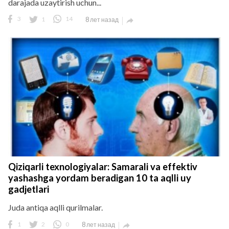
darajada uzaytirish uchun...
3
1
14
8 лет назад

Qiziqarli texnologiyalar: Samarali va effektiv
yashashga yordam beradigan 10 ta aqlli uy
gadjetlari
Juda antiqa aqlli qurilmalar.
1
2
0
8 лет назад
