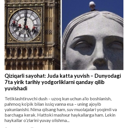
Qiziqarli sayohat: Juda katta yuvish – Dunyodagi
7ta yirik tarihiy yodgorliklarni qanday qilib
yuvishadi
Tetiklashtiruvchi dush – uzoq kun uchun a’lo boshlanish,
pahmoq ko’pik bilan issiq vanna esa – uning ajoyib
yakunlanishi. Nima qilsang ham, suv muolajalari yoqimli va
barchaga kerak. Hattoki mashxur haykallarga ham. Lekin
haykallar o’zlarini yuvay olishma...