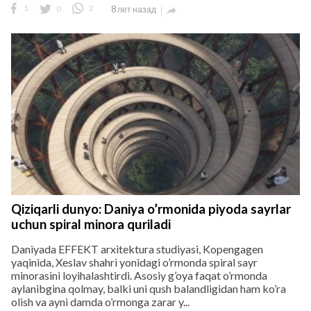
1
0
2
8 лет назад

Qiziqarli dunyo: Daniya o’rmonida piyoda sayrlar
uchun spiral minora quriladi
Daniyada EFFEKT arxitektura studiyasi, Kopengagen
yaqinida, Xeslav shahri yonidagi o’rmonda spiral sayr
minorasini loyihalashtirdi. Asosiy g’oya faqat o’rmonda
aylanibgina qolmay, balki uni qush balandligidan ham ko’ra
olish va ayni damda o’rmonga zarar y...