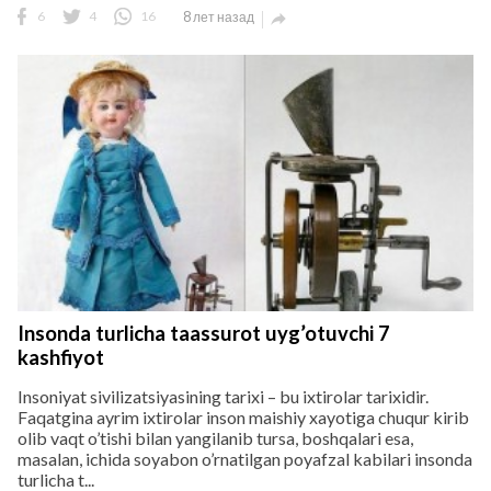
6
4
16
8 лет назад

Insonda turlicha taassurot uyg’otuvchi 7
kashfiyot
Insoniyat sivilizatsiyasining tarixi – bu ixtirolar tarixidir.
Faqatgina ayrim ixtirolar inson maishiy xayotiga chuqur kirib
olib vaqt o’tishi bilan yangilanib tursa, boshqalari esa,
masalan, ichida soyabon o’rnatilgan poyafzal kabilari insonda
turlicha t...