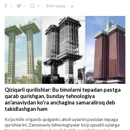
0
0
0
8 лет назад

Qiziqarli qurilishlar: Bu binolarni tepadan pastga
qarab qurishgan, bunday tehnologiya
an’anaviydan ko’ra anchagina samaraliroq deb
takidlashgan ham
Ko’pchilik o’rganib qolganki, aholi uylarini pastdan tepaga
qurishlarini. Zamonaviy tehnologiyalar ko’p qavatli uylarga