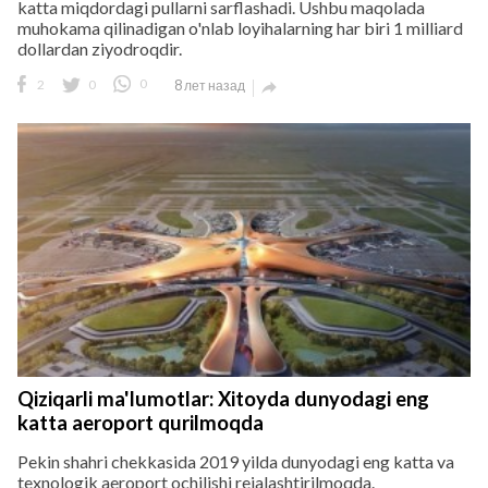
katta miqdordagi pullarni sarflashadi. Ushbu maqolada
muhokama qilinadigan o'nlab loyihalarning har biri 1 milliard
dollardan ziyodroqdir.
2
0
0
8 лет назад

Qiziqarli ma'lumotlar: Xitoyda dunyodagi eng
katta aeroport qurilmoqda
Pekin shahri chekkasida 2019 yilda dunyodagi eng katta va
texnologik aeroport ochilishi rejalashtirilmoqda.