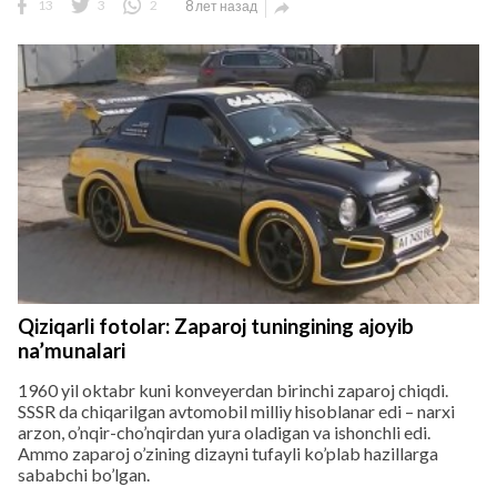
13
3
2
8 лет назад

Qiziqarli fotolar: Zaparoj tuningining ajoyib
na’munalari
1960 yil oktabr kuni konveyerdan birinchi zaparoj chiqdi.
SSSR da chiqarilgan avtomobil milliy hisoblanar edi – narxi
arzon, o’nqir-cho’nqirdan yura oladigan va ishonchli edi.
Ammo zaparoj o’zining dizayni tufayli ko’plab hazillarga
sababchi bo’lgan.