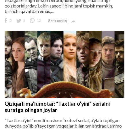
tepaga o’sishga imkon beradi, huddi yomg’irdan so’ngi
qo’ziqorinlarday. Lekin sanoqli binolarni topish mumkin,
birinchi qavatdan emas,...
5
3
12
8 лет назад

Qiziqarli ma’lumotar: “Taxtlar o’yini” serialni
suratga olingan joylar
“Taxtlar o’yini” nomli mashxur fentezi serial, o’ylab topilgan
dunyoda bo’lib o’tayotgan voqealar bilan tanishtiradi, ammo