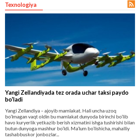

Texnologiya
lar
 права защищены.
Yangi Zellandiyada tez orada uchar taksi paydo
bo’ladi
Yangi Zellandiya – ajoyib mamlakat. Hali uncha uzoq
bo’lmagan vaqt oldin bu mamlakat dunyoda birinchi bo’lib
havo kuryerlik yetkazib berish xizmatini ishga tushirishi bilan
butun dunyoga mashhur bo’ldi. Ma’lum bo’lishicha, mahalliy
tashabbuskor jonbozlar...