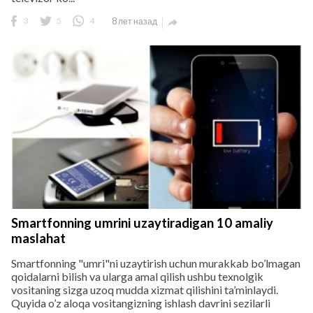
3
5
4
8 лет назад

Smartfonning umrini uzaytiradigan 10 amaliy
maslahat
Smartfonning "umri"ni uzaytirish uchun murakkab bo’lmagan
qoidalarni bilish va ularga amal qilish ushbu texnolgik
vositaning sizga uzoq mudda xizmat qilishini ta’minlaydi.
Quyida o’z aloqa vositangizning ishlash davrini sezilarli