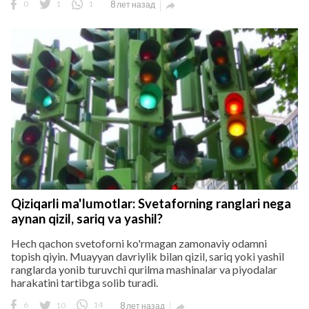
0
1
1
8 лет назад

Qiziqarli ma'lumotlar: Svetaforning ranglari nega
aynan qizil, sariq va yashil?
Hech qachon svetoforni ko'rmagan zamonaviy odamni
topish qiyin. Muayyan davriylik bilan qizil, sariq yoki yashil
ranglarda yonib turuvchi qurilma mashinalar va piyodalar
harakatini tartibga solib turadi.
6
10
14
8 лет назад
