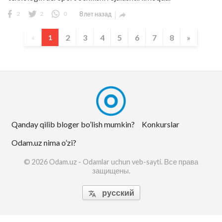
2
2
0
8 лет назад

2
3
4
5
6
7
8
»
«
1
Qanday qilib bloger bo’lish mumkin?
Konkurslar
Odam.uz nima o’zi?
© 2026 Odam.uz - Odamlar uchun veb-sayti. Все права
защищены.
русский
