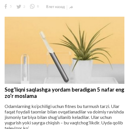
5
2
8
8 лет назад

Sog’liqni saqlashga yordam beradigan 5 nafar eng
zo’r moslama
Odamlarning ko’pchiligi uchun fitnes bu turmush tarzi. Ular
faqat foydali taomlar bilan ovqatlanadilar va doimiy ravishda
jismoniy tarbiya bilan shug’ullanib keladilar. Ular uchun
yugurish yoki sayrga chiqish – bu vaqtchog’likdir. Uyda qolib
televizor ko’...