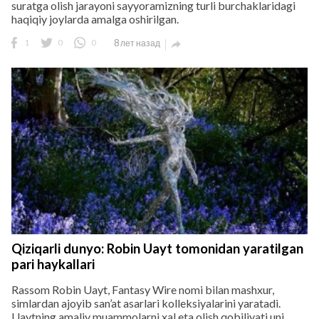
suratga olish jarayoni sayyoramizning turli burchaklaridagi
haqiqiy joylarda amalga oshirilgan.
1
0
0
8 лет назад

Qiziqarli dunyo: Robin Uayt tomonidan yaratilgan
pari haykallari
Rassom Robin Uayt, Fantasy Wire nomi bilan mashxur,
simlardan ajoyib san’at asarlari kolleksiyalarini yaratadi.
Uaytning amaliy muammolarni xal eta olish qobiliyati uni