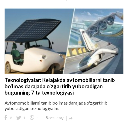
Texnologiyalar: Kelajakda avtomobillarni tanib
bo'lmas darajada o'zgartirib yuboradigan
bugunning 7 ta texnologiyasi
Avtomomobillarni tanib bo'lmas darajada o'zgartirib
yuboradigan texnologiyalar.
6
1
4
8 лет назад
