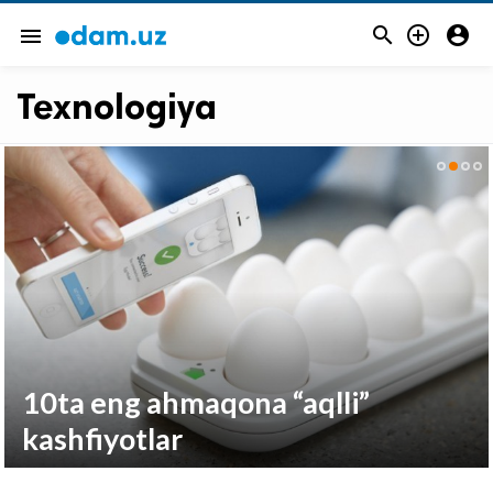



menu
Texnologiya
10ta eng ahmaqona “aqlli”
kashfiyotlar