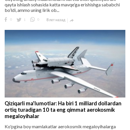
qayta ishlash sohasida katta mavqe’ga erishishga sababchi
bo’ldi, ammo uning lirik ob...
0
1
0
8 лет назад

Qiziqarli ma'lumotlar: Ha biri 1 milliard dollardan
ortiq turadigan 10 ta eng qimmat aerokosmik
megaloyihalar
Ko'pgina boy mamlakatlar aerokosmik megaloyihalarga