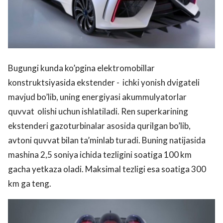
Bugungi kunda ko’pgina elektromobillar
konstruktsiyasida ekstender - ichki yonish dvigateli
mavjud bo’lib, uning energiyasi akummulyatorlar
quvvat olishi uchun ishlatiladi. Ren superkarining
ekstenderi gazoturbinalar asosida qurilgan bo’lib,
avtoni quvvat bilan ta’minlab turadi. Buning natijasida
mashina 2,5 soniya ichida tezligini soatiga 100 km
gacha yetkaza oladi. Maksimal tezligi esa soatiga 300
km ga teng.