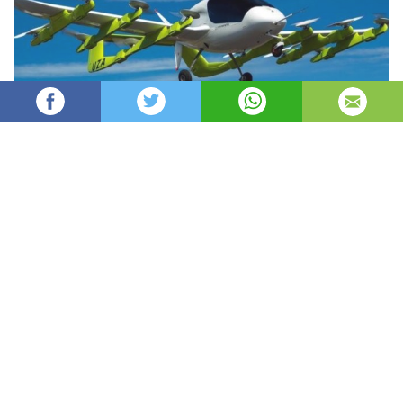
Oydin
9,233
автор
просмотров
опубликовано
8 лет назад
—
обновлено в
3 часа назад
Yangi Zellandiya – ajoyib mamlakat. Hali uncha
uzoq bo’lmagan vaqt oldin bu mamlakat
dunyoda birinchi bo’lib havo kuryerlik yetkazib
berish xizmatini ishga tushirishi bilan butun
dunyoga mashhur bo’ldi. Ma’lum bo’lishicha,
mahalliy tashabbuskor jonbozlar erishilgan
yutuqda to’htash niyatlari yo’q, va shuning uchun
ham yaqin vaqtlarda ilk uchar taksini ishga
tushirishlari to’g’risida ma’lum qildilar.