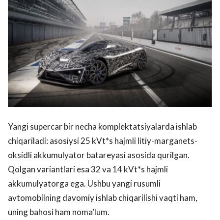
Yangi supercar bir necha komplektatsiyalarda ishlab
chiqariladi: asosiysi 25 kVt*s hajmli litiy-marganets-
oksidli akkumulyator batareyasi asosida qurilgan.
Qolgan variantlari esa 32 va 14 kVt*s hajmli
akkumulyatorga ega. Ushbu yangi rusumli
avtomobilning davomiy ishlab chiqarilishi vaqti ham,
uning bahosi ham noma’lum.