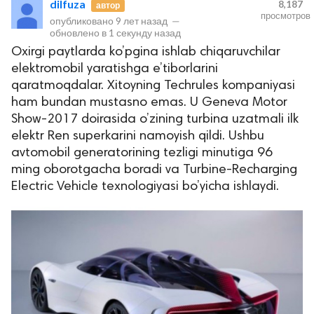
dilfuza
8,187
автор
просмотров
опубликовано
9 лет назад
—
обновлено в
1 секунду назад
Oxirgi paytlarda ko’pgina ishlab chiqaruvchilar
elektromobil yaratishga e’tiborlarini
qaratmoqdalar. Xitoyning Techrules kompaniyasi
ham bundan mustasno emas. U Geneva Motor
Show-2017 doirasida o’zining turbina uzatmali ilk
elektr Ren superkarini namoyish qildi. Ushbu
lar
avtomobil generatorining tezligi minutiga 96
ming oborotgacha boradi va Turbine-Recharging
 права защищены.
Electric Vehicle texnologiyasi bo’yicha ishlaydi.