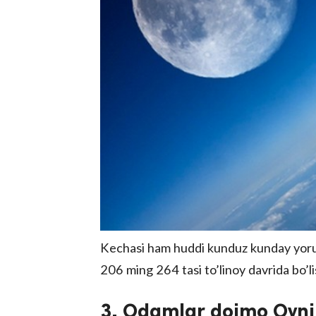
Kechasi ham huddi kunduz kunday yorug
206 ming 264 tasi to’linoy davrida bo’li
3. Odamlar doimo Oyni