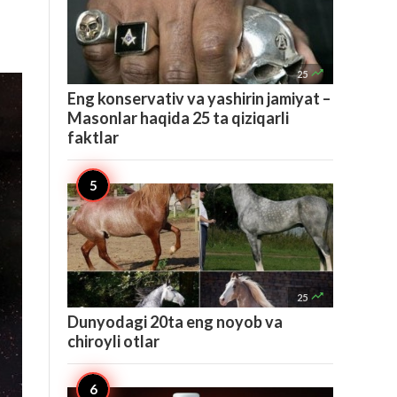

25
Eng konservativ va yashirin jamiyat –
Masonlar haqida 25 ta qiziqarli
faktlar

25
Dunyodagi 20ta eng noyob va
chiroyli otlar