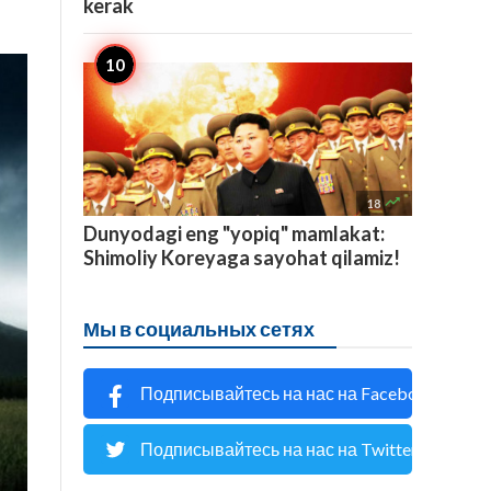
kerak

18
Dunyodagi eng "yopiq" mamlakat:
Shimoliy Koreyaga sayohat qilamiz!
Мы в социальных сетях
Подписывайтесь на нас на Facebook
Подписывайтесь на нас на Twitter