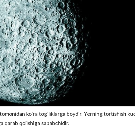
omonidan ko’ra tog’liklarga boydir. Yerning tortishish ku
a qarab qolishiga sababchidir.