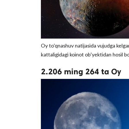
Oy to’qnashuv natijasida vujudga kelga
kattaligidagi koinot ob’yektidan hosil bo
2.206 ming 264 ta Oy