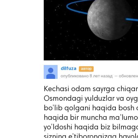
lar
dilfuza
автор
опубликовано
8 лет назад
—
обновлен
 права защищены.
Kechasi odam sayrga chiqar
Osmondagi yulduzlar va oyg
bo’lib qolgani haqida bosh q
haqida bir muncha ma’lumot
yo’ldoshi haqida biz bilmag
sizning e’tiborongizga havol