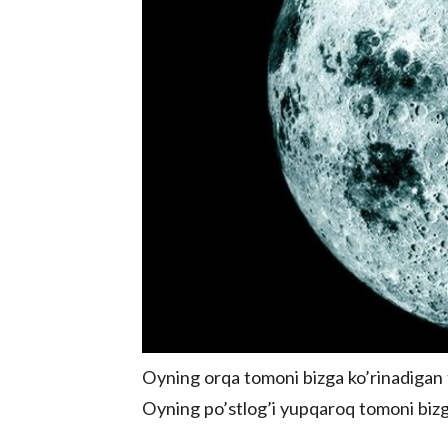
Oyning orqa tomoni bizga ko’rinadigan t
Oyning po’stlog’i yupqaroq tomoni bizg