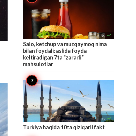

20
Salo, ketchup va muzqaymoq nima
bilan foydali: aslida foyda
keltiradigan 7ta “zararli”
mahsulotlar

19
Turkiya haqida 10ta qiziqarli fakt