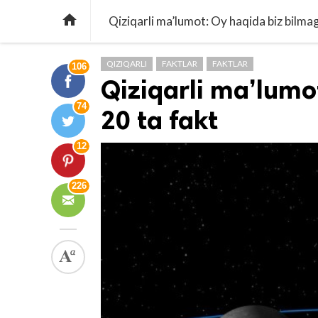

Qiziqarli ma’lumot: Oy haqida biz bilma
QIZIQARLI
FAKTLAR
FAKTLAR
106
Qiziqarli ma’lumo
74
20 ta fakt
12
226