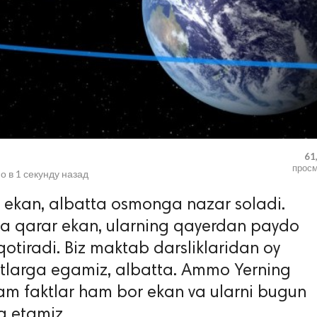
61
прос
о в
1 секунду назад
 ekan, albatta osmonga nazar soladi.
a qarar ekan, ularning qayerdan paydo
otiradi. Biz maktab darsliklaridan oy
larga egamiz, albatta. Ammo Yerning
am faktlar ham bor ekan va ularni bugun
a etamiz.