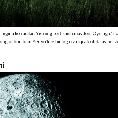
igina ko’radilar. Yerning tortishish maydoni Oyning o’z o
uning uchun ham Yer yo’ldoshining o’z o’qi atrofida aylanish
ni