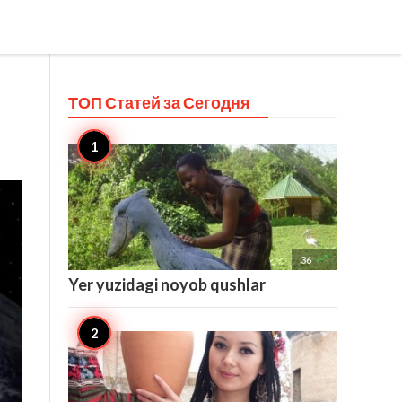
ТОП Статей за
Сегодня

36
Yer yuzidagi noyob qushlar