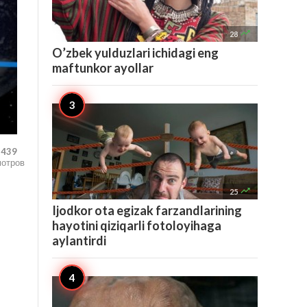

28
O’zbek yulduzlari ichidagi eng
maftunkor ayollar
,439
мотров

25
Ijodkor ota egizak farzandlarining
hayotini qiziqarli fotoloyihaga
aylantirdi