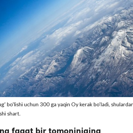
’ bo’lishi uchun 300 ga yaqin Oy kerak bo’ladi, shularda
shi shart.
ng faqat bir tomoninigina