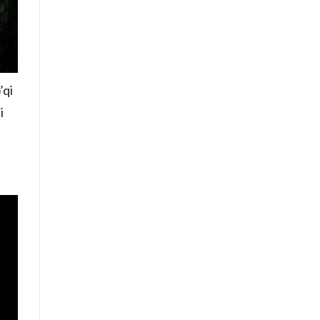
’qi
i