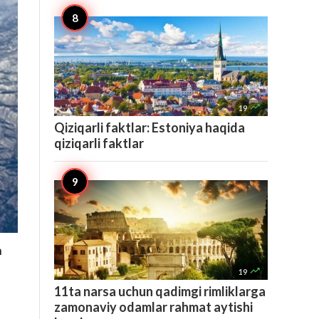

19
Qiziqarli faktlar: Estoniya haqida
qiziqarli faktlar
n

19
11ta narsa uchun qadimgi rimliklarga
zamonaviy odamlar rahmat aytishi