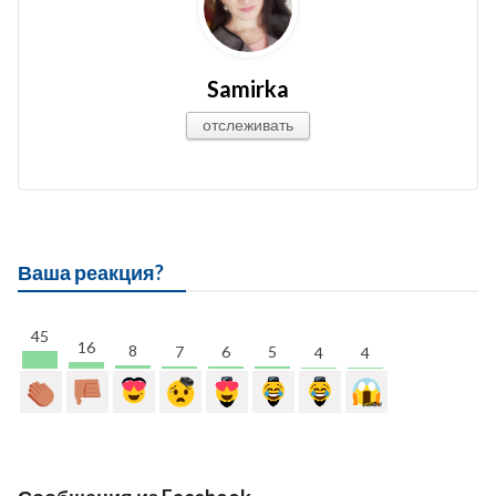
Samirka
отслеживать
Ваша реакция?
45
16
8
7
6
5
4
4