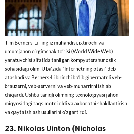
Tim Berners-Li - ingliz muhandisi, ixtirochi va
umumjahon o’rgimchak to’risi (World Wide Web)
yaratuvchisi sifatida tanilgan kompyutershunoslik
sohasidagi olim. U ba'zida "Internetning otasi" deb
atashadi va Berners-Li birinchi bo’lib gipermatnli veb-
brauzerni, veb-serverni va veb-muharrirni ishlab
chiqardi. Ushbu taniqli olimning texnologiyasi jahon
miqyosidagi taqsimotni oldi va axborotni shakllantirish
va qayta ishlash usullarini o'zgartirdi.
23. Nikolas Uinton (Nicholas