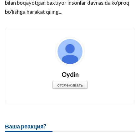
bilan boqayotgan baxtiyor insonlar davrasida ko’proq
bo’lishga harakat qiling...
Oydin
отслеживать
Ваша реакция?