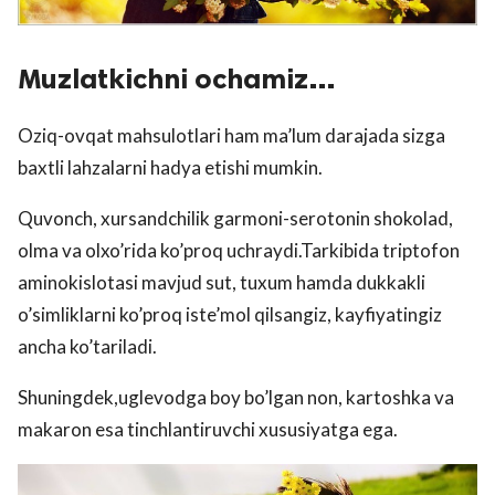
Muzlatkichni ochamiz…
Oziq-ovqat mahsulotlari ham ma’lum darajada sizga
baxtli lahzalarni hadya etishi mumkin.
Quvonch, xursandchilik garmoni-serotonin shokolad,
olma va olxo’rida ko’proq uchraydi.Tarkibida triptofon
aminokislotasi mavjud sut, tuxum hamda dukkakli
o’simliklarni ko’proq iste’mol qilsangiz, kayfiyatingiz
ancha ko’tariladi.
Shuningdek,uglevodga boy bo’lgan non, kartoshka va
makaron esa tinchlantiruvchi xususiyatga ega.