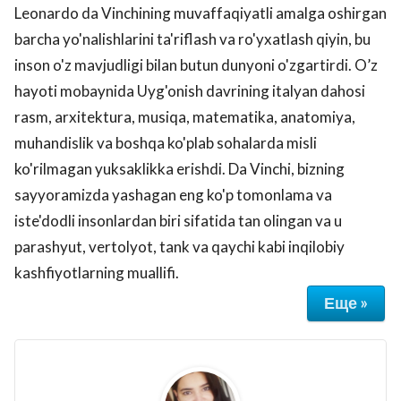
Leonardo da Vinchining muvaffaqiyatli amalga oshirgan
barcha yo'nalishlarini ta'riflash va ro'yxatlash qiyin, bu
inson o'z mavjudligi bilan butun dunyoni o'zgartirdi. O’z
hayoti mobaynida Uyg'onish davrining italyan dahosi
rasm, arxitektura, musiqa, matematika, anatomiya,
muhandislik va boshqa ko'plab sohalarda misli
ko'rilmagan yuksaklikka erishdi. Da Vinchi, bizning
sayyoramizda yashagan eng ko'p tomonlama va
iste'dodli insonlardan biri sifatida tan olingan va u
parashyut, vertolyot, tank va qaychi kabi inqilobiy
kashfiyotlarning muallifi.
Еще »