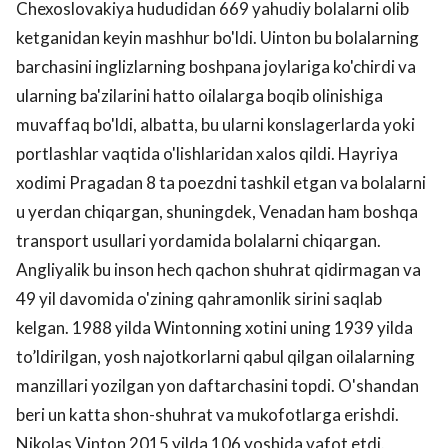
Chexoslovakiya hududidan 669 yahudiy bolalarni olib
ketganidan keyin mashhur bo'ldi. Uinton bu bolalarning
barchasini inglizlarning boshpana joylariga ko'chirdi va
ularning ba'zilarini hatto oilalarga boqib olinishiga
muvaffaq bo'ldi, albatta, bu ularni konslagerlarda yoki
portlashlar vaqtida o'lishlaridan xalos qildi. Hayriya
xodimi Pragadan 8 ta poezdni tashkil etgan va bolalarni
u yerdan chiqargan, shuningdek, Venadan ham boshqa
transport usullari yordamida bolalarni chiqargan.
Angliyalik bu inson hech qachon shuhrat qidirmagan va
49 yil davomida o'zining qahramonlik sirini saqlab
kelgan. 1988 yilda Wintonning xotini uning 1939 yilda
to’ldirilgan, yosh najotkorlarni qabul qilgan oilalarning
manzillari yozilgan yon daftarchasini topdi. O'shandan
beri un katta shon-shuhrat va mukofotlarga erishdi.
Nikolas Vinton 2015 yilda 106 yoshida vafot etdi.