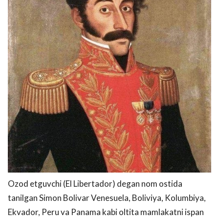
Ozod etguvchi (El Libertador) degan nom ostida
tanilgan Simon Bolivar Venesuela, Boliviya, Kolumbiya,
Ekvador, Peru va Panama kabi oltita mamlakatni ispan