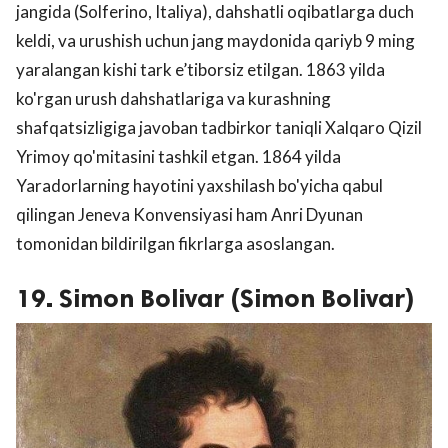
jangida (Solferino, Italiya), dahshatli oqibatlarga duch
keldi, va urushish uchun jang maydonida qariyb 9 ming
yaralangan kishi tark e’tiborsiz etilgan. 1863 yilda
ko'rgan urush dahshatlariga va kurashning
shafqatsizligiga javoban tadbirkor taniqli Xalqaro Qizil
Yrimoy qo'mitasini tashkil etgan. 1864 yilda
Yaradorlarning hayotini yaxshilash bo'yicha qabul
qilingan Jeneva Konvensiyasi ham Anri Dyunan
tomonidan bildirilgan fikrlarga asoslangan.
19. Simon Bolivar (Simon Bolivar)