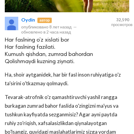
Oydin
32,590
автор
просмотров
опубликовано
8 лет назад
—
обновлено в
2 часа назад
Har faslning o’z xislati bor
Har faslning fazilati.
Kumush qishdan, zumrad bahordan
Qolishmaydi kuzning ziynati.
Ha, shoir aytganidek, har bir fasl inson ruhiyatiga o’z
ta’sirini o’tkazmay qolmaydi.
Tevarak-atrofnik o’z qamashtiruvchi yashil rangga
burkagan zumrad bahor faslida o’zingizni ma’yus va
tushkun kayfiyatda sezganmisiz? Agar ayni paytda
ruhiy zo’riqish, xafsalasizlikdan qiynalayotgan
bo’lsangiz, quyidagi maslahatlarimiz sizga yordam