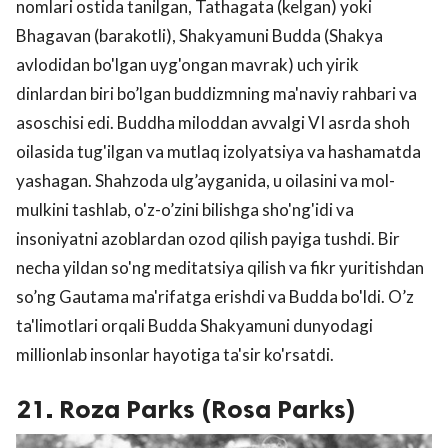
nomlari ostida tanilgan, Tathagata (kelgan) yoki
Bhagavan (barakotli), Shakyamuni Budda (Shakya
avlodidan bo'lgan uyg'ongan mavrak) uch yirik
dinlardan biri bo’lgan buddizmning ma'naviy rahbari va
asoschisi edi. Buddha miloddan avvalgi VI asrda shoh
oilasida tug'ilgan va mutlaq izolyatsiya va hashamatda
yashagan. Shahzoda ulg’ayganida, u oilasini va mol-
mulkini tashlab, o'z-o’zini bilishga sho'ng'idi va
insoniyatni azoblardan ozod qilish payiga tushdi. Bir
necha yildan so'ng meditatsiya qilish va fikr yuritishdan
so’ng Gautama ma'rifatga erishdi va Budda bo'ldi. O’z
ta'limotlari orqali Budda Shakyamuni dunyodagi
millionlab insonlar hayotiga ta'sir ko'rsatdi.
21. Roza Parks (Rosa Parks)