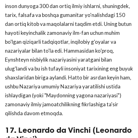
inson dunyoga 300 dan ortiq ilmiy ishlarni, shuningdek,
tarix, falsafa va boshqa gumanitar yo'nalishdagi 150
dan ortiq kitob va maqolalarni taqdim etdi. Uning butun
hayoti keyinchalik zamonaviy ilm-fan uchun muhim
bo'lgan qiziqarli tadqiqotlar, inqilobiy g'oyalar va
nazariyalar bilan to'la edi. Hammasidan ko’proq,
Eynshteyn nisbiylik nazariyasini yaratgani bilan
ulug'landi va bu ish tufayli insoniyat tarixining eng buyuk
shaxslaridan biriga aylandi. Hatto bir asrdan keyin ham,
ushbu Nazariya umumiy Nazariya yaratilishi ustida
ishlaydigan (yoki "Maydonning yagona nazariyasi")
zamonaviy ilmiy jamoatchilikning fikrlashiga ta'sir
qilishda davom etmoqda.
17. Leonardo da Vinchi (Leonardo