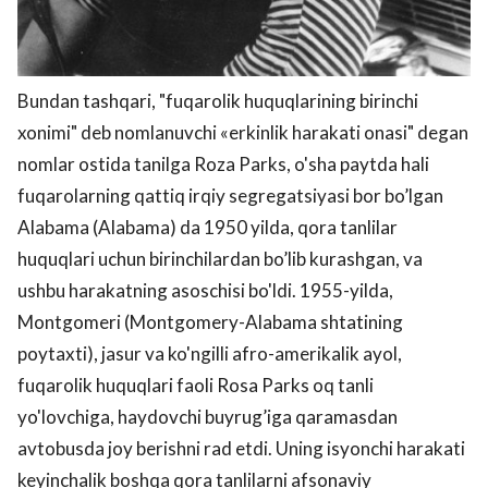
Bundan tashqari, "fuqarolik huquqlarining birinchi
xonimi" deb nomlanuvchi «erkinlik harakati onasi" degan
nomlar ostida tanilga Roza Parks, o'sha paytda hali
fuqarolarning qattiq irqiy segregatsiyasi bor bo’lgan
Alabama (Alabama) da 1950 yilda, qora tanlilar
huquqlari uchun birinchilardan bo’lib kurashgan, va
ushbu harakatning asoschisi bo'ldi. 1955-yilda,
Montgomeri (Montgomery-Alabama shtatining
poytaxti), jasur va ko'ngilli afro-amerikalik ayol,
fuqarolik huquqlari faoli Rosa Parks oq tanli
yo'lovchiga, haydovchi buyrug’iga qaramasdan
avtobusda joy berishni rad etdi. Uning isyonchi harakati
keyinchalik boshqa qora tanlilarni afsonaviy