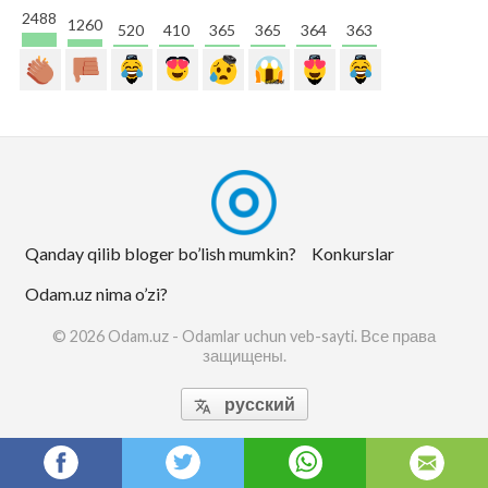
2488
1260
520
410
365
365
364
363
Qanday qilib bloger bo’lish mumkin?
Konkurslar
Odam.uz nima o’zi?
© 2026 Odam.uz - Odamlar uchun veb-sayti. Все права
защищены.
русский
