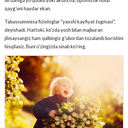
birdaniga yo’qoladi yoki aksincha, optimistik holat
qayg’uni haydar ekan.
Tabassumniesa fiziologlar "yaxshi kayfiyat tugmasi",
deyishadi. Hattoki, ko’zda yosh bilan majburan
jilmaysangiz ham qalbingiz g’ubordan tozalanib borishini
hisqilasiz. Buni o’zingizda sinab ko’ring.