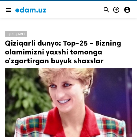



menu
QIZIQARLI
Qiziqarli dunyo: Top-25 - Bizning
olamimizni yaxshi tomonga
o’zgartirgan buyuk shaxslar