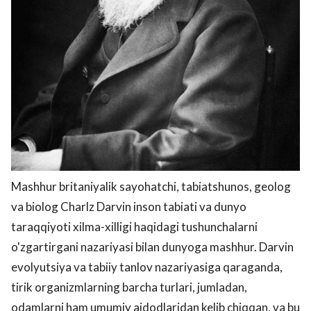
Mashhur britaniyalik sayohatchi, tabiatshunos, geolog
va biolog Charlz Darvin inson tabiati va dunyo
taraqqiyoti xilma-xilligi haqidagi tushunchalarni
o'zgartirgani nazariyasi bilan dunyoga mashhur. Darvin
evolyutsiya va tabiiy tanlov nazariyasiga qaraganda,
tirik organizmlarning barcha turlari, jumladan,
odamlarni ham umumiy ajdodlaridan kelib chiqqan, va bu