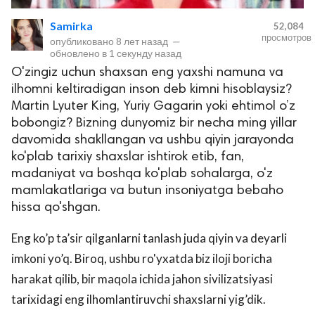
Samirka
52,084
просмотров
опубликовано
8 лет назад
—
обновлено в
1 секунду назад
O'zingiz uchun shaxsan eng yaxshi namuna va
ilhomni keltiradigan inson deb kimni hisoblaysiz?
Martin Lyuter King, Yuriy Gagarin yoki ehtimol o’z
bobongiz? Bizning dunyomiz bir necha ming yillar
davomida shakllangan va ushbu qiyin jarayonda
lar
ko'plab tarixiy shaxslar ishtirok etib, fan,
madaniyat va boshqa ko'plab sohalarga, o'z
 права защищены.
mamlakatlariga va butun insoniyatga bebaho
hissa qo'shgan.
Eng ko’p ta’sir qilganlarni tanlash juda qiyin va deyarli
imkoni yo’q. Biroq, ushbu ro'yxatda biz iloji boricha
harakat qilib, bir maqola ichida jahon sivilizatsiyasi
tarixidagi eng ilhomlantiruvchi shaxslarni yig’dik.