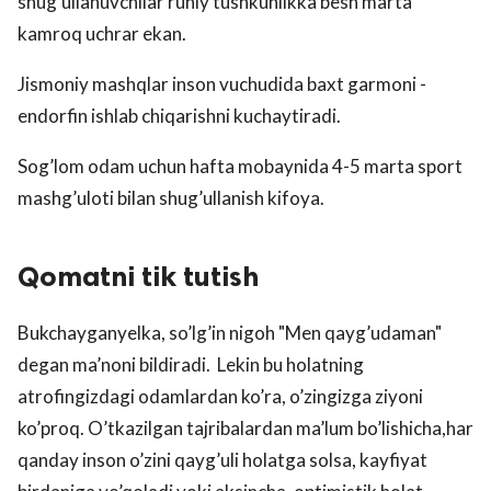
shug’ullanuvchilar ruhiy tushkunlikka besh marta
kamroq uchrar ekan.
Jismoniy mashqlar inson vuchudida baxt garmoni -
endorfin ishlab chiqarishni kuchaytiradi.
Sog’lom odam uchun hafta mobaynida 4-5 marta sport
mashg’uloti bilan shug’ullanish kifoya.
Qomatni tik tutish
Bukchayganyelka, so’lg’in nigoh "Men qayg’udaman"
degan ma’noni bildiradi. Lekin bu holatning
atrofingizdagi odamlardan ko’ra, o’zingizga ziyoni
ko’proq. O’tkazilgan tajribalardan ma’lum bo’lishicha,har
qanday inson o’zini qayg’uli holatga solsa, kayfiyat