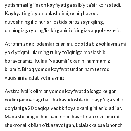
yetishmasligi inson kayfiyatiga salbiy ta’sir ko’rsatadi.
Kayfiyatingiz yomonlashdimi, ochiq havoda,
quyoshning iliq nurlari ostida biroz sayr qiling,
qalbingizga yorug’lik kirganini o’zingiz yaqqol sezasiz.
Atrofimizdagi odamlar bilan muloqotda biz xohlaymizmi
yoki yo’qmi, ularning ruhiy to’lqiniga moslashib
boraveramiz. Kulgu "yuqumli" ekanini hammamiz
bilamiz. Biroq yomon kayfiyat undan ham tezroq
yuqishini anglab yetmaymiz.
Avstraliyalik olimlar yomon kayfiyatda ishga kelgan
xodim jamoadagi barcha kasbdoshlarini qayg’uga solib
qo’yishiga 20 daqiqa vaqt kifoya ekanligini aniqladilar.
Mana shuning uchun ham doim hayotidan rozi, umrini
shukronalik bilan o’tkazayotgan, kelajakka esa ishonch