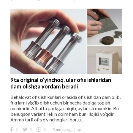
9ta original o’yinchoq, ular ofis ishlaridan
dam olishga yordam beradi
Behalovat ofis ish kunlari orasida ofis ishidan dam olib,
fikrlarni yig’ib olish uchun bir necha daqiqa topish
muhimdir. Albatta parkga chiqib, aylanish mumkin. Bu
benuqson variant, lekin doim ham buni ilojisi yo’qdir.
Ammo turli ofis o’yinchoqlari bor, u...
0
0
0
9 лет назад
