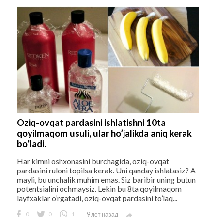
Oziq-ovqat pardasini ishlatishni 10ta
qoyilmaqom usuli, ular ho’jalikda aniq kerak
bo’ladi.
Har kimni oshxonasini burchagida, oziq-ovqat
pardasini ruloni topilsa kerak. Uni qanday ishlatasiz? A
mayli, bu unchalik muhim emas. Siz baribir uning butun
potentsialini ochmaysiz. Lekin bu 8ta qoyilmaqom
layfxaklar o’rgatadi, oziq-ovqat pardasini to’laq...
0
0
1
9 лет назад
