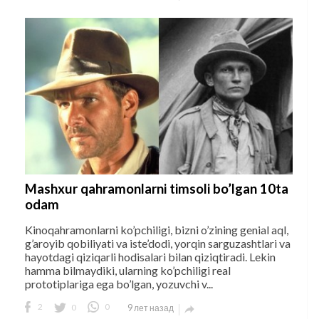
Mashxur qahramonlarni timsoli bo’lgan 10ta
odam
Kinoqahramonlarni ko’pchiligi, bizni o’zining genial aql,
g’aroyib qobiliyati va iste’dodi, yorqin sarguzashtlari va
hayotdagi qiziqarli hodisalari bilan qiziqtiradi. Lekin
hamma bilmaydiki, ularning ko’pchiligi real
prototiplariga ega bo’lgan, yozuvchi v...
2
0
0
9 лет назад
