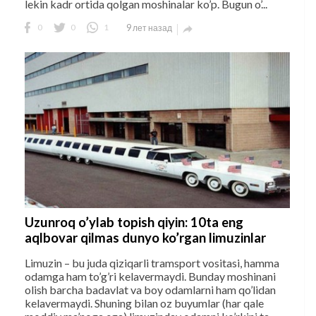
lekin kadr ortida qolgan moshinalar ko’p. Bugun o’...
0
0
1
9 лет назад

Uzunroq o’ylab topish qiyin: 10ta eng
aqlbovar qilmas dunyo ko’rgan limuzinlar
Limuzin – bu juda qiziqarli tramsport vositasi, hamma
odamga ham to’g’ri kelavermaydi. Bunday moshinani
olish barcha badavlat va boy odamlarni ham qo’lidan
kelavermaydi. Shuning bilan oz buyumlar (har qale