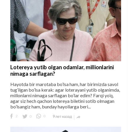
Lotereya yutib olgan odamlar, millionlarini
nimaga sarflagan?
Hayotda bir marotaba bo’lsa ham, har birimizda savol
tug’ilgan bo’lsa kerak: agar loterayani yutib olganimda,
millonlarni nimaga sarflagan bo’lar edim? Farqi yo’q,
agar siz hech qachon lotereya biletini sotib olmagan
bo’lsangiz ham, bunday hayollarga beri...
2
0
0
9 лет назад
