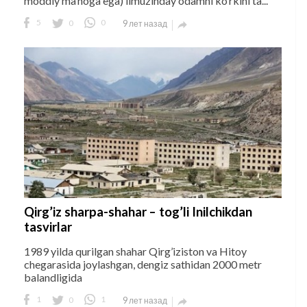
moddiy ma’noga ega) limuzinday odamni ko’rkini ta...
5
0
0
9 лет назад

Qirg’iz sharpa-shahar – tog’li Inilchikdan
tasvirlar
1989 yilda qurilgan shahar Qirg’iziston va Hitoy
chegarasida joylashgan, dengiz sathidan 2000 metr
balandligida
1
0
1
9 лет назад
