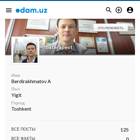



menu
отслеживать
baterapevt
Имя
Berdirakhmatov A
Пол
Yigit
Город
Toshkent
ВСЕ ПОСТЫ
125
ВСЕ ФАКТЫ
0