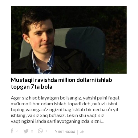
Mustaqil ravishda million dollarni ishlab
topgan 7ta bola
Agar siz hisoblayatgan bo’lsangiz, yahshi pulni faqat
ma’lumoti bor odam ishlab topadi deb, nufuzli ishni
toping va unga o’zingizni bag’ishlab bir necha o’n yil
ishlang, va siz xaq bo’lasiz. Lekin shu vaqt, siz
vaqtingizni ishda sarflayotganingizda, sizni...
3
0
1
9 лет назад
