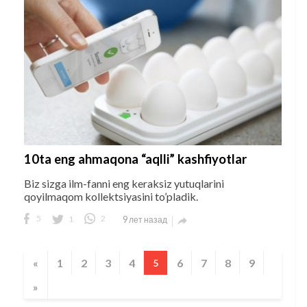
10ta eng ahmaqona “aqlli” kashfiyotlar
Biz sizga ilm-fanni eng keraksiz yutuqlarini
qoyilmaqom kollektsiyasini to’pladik.
5
1
2
9 лет назад

«
1
2
3
4
6
7
8
9
5
»