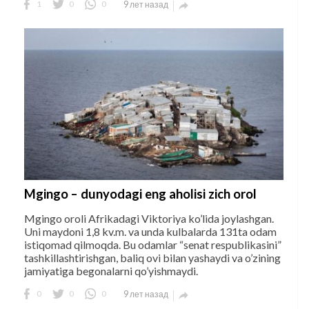
1
0
0
9 лет назад

Mgingo – dunyodagi eng aholisi zich orol
Mgingo oroli Afrikadagi Viktoriya ko’lida joylashgan.
Uni maydoni 1,8 kv.m. va unda kulbalarda 131ta odam
istiqomad qilmoqda. Bu odamlar “senat respublikasini”
tashkillashtirishgan, baliq ovi bilan yashaydi va o’zining
jamiyatiga begonalarni qo’yishmaydi.
0
0
0
9 лет назад
