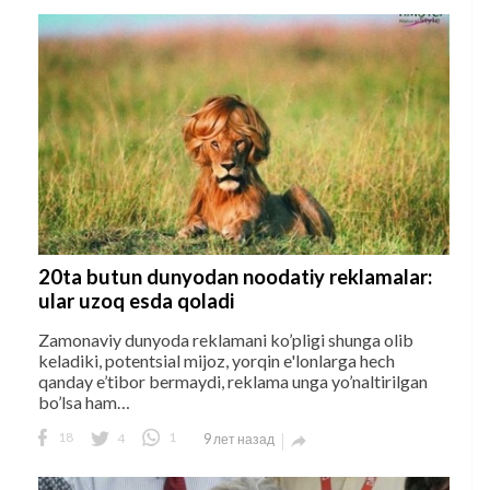
20ta butun dunyodan noodatiy reklamalar:
ular uzoq esda qoladi
Zamonaviy dunyoda reklamani ko’pligi shunga olib
keladiki, potentsial mijoz, yorqin e'lonlarga hech
qanday e’tibor bermaydi, reklama unga yo’naltirilgan
bo’lsa ham…
18
4
1
9 лет назад
