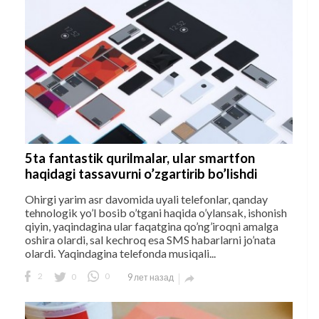
5ta fantastik qurilmalar, ular smartfon
haqidagi tassavurni o’zgartirib bo’lishdi
Ohirgi yarim asr davomida uyali telefonlar, qanday
tehnologik yo’l bosib o’tgani haqida o’ylansak, ishonish
qiyin, yaqindagina ular faqatgina qo’ng’iroqni amalga
oshira olardi, sal kechroq esa SMS habarlarni jo’nata
olardi. Yaqindagina telefonda musiqali...
2
0
0
9 лет назад
