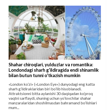
Shahar chiroqlari, yulduzlar va romantika:
Londondagi sharh g’ildiragida endi shinamlik
bilan butun tunni o’tkazish mumkin
«London ko’zi» («London Eye») dunyodagi eng katta
sharh g’ildiraklaridan biri bo’lib hisoblanadi.
Attraktsionni bitta aylanishi 30 daqiqadan ko’proq
vaqtni sarflaydi, shuning uchun yo’lovchilar shahar
manzaralaridan shoshilmasdan bahramand bo’lishlari
mum...