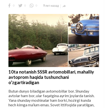
0
0
0
9 лет назад

10ta notanish SSSR avtomobillari, mahalliy
avtoprom haqida tushunchani
o’zgartiradigan
Butun dunyo biladigan avtomobillar bor. Shunday
avtolar ham bor, ular faqatgina ayrim joylarda tanish.
Yana shunday moshinalar ham borki, hozirgi kunda
hech kimga ma’lum emas. Sovet ittifoqida yaratilgan,