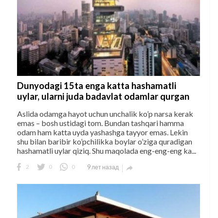
Dunyodagi 15ta enga katta hashamatli
uylar, ularni juda badavlat odamlar qurgan
Aslida odamga hayot uchun unchalik ko’p narsa kerak
emas – bosh ustidagi tom. Bundan tashqari hamma
odam ham katta uyda yashashga tayyor emas. Lekin
shu bilan baribir ko’pchilikka boylar o’ziga quradigan
hashamatli uylar qiziq. Shu maqolada eng-eng-eng ka...
2
0
0
9 лет назад
