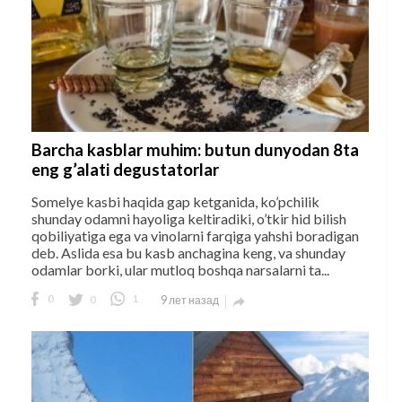
Barcha kasblar muhim: butun dunyodan 8ta
eng g’alati degustatorlar
Somelye kasbi haqida gap ketganida, ko’pchilik
shunday odamni hayoliga keltiradiki, o’tkir hid bilish
qobiliyatiga ega va vinolarni farqiga yahshi boradigan
deb. Aslida esa bu kasb anchagina keng, va shunday
odamlar borki, ular mutloq boshqa narsalarni ta...
0
0
1
9 лет назад
