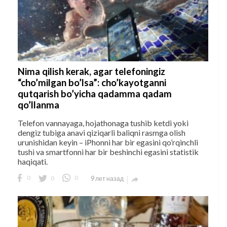
Nima qilish kerak, agar telefoningiz
“cho’milgan bo’lsa”: cho’kayotganni
qutqarish bo’yicha qadamma qadam
qo’llanma
Telefon vannayaga, hojathonaga tushib ketdi yoki
dengiz tubiga anavi qiziqarli baliqni rasmga olish
urunishidan keyin – iPhonni har bir egasini qo’rqinchli
tushi va smartfonni har bir beshinchi egasini statistik
haqiqati.
0
0
0
9 лет назад
