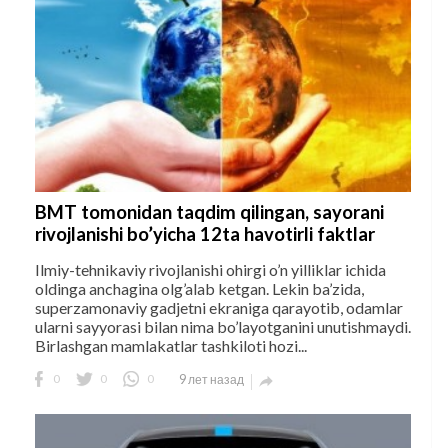
BMT tomonidan taqdim qilingan, sayorani
rivojlanishi bo’yicha 12ta havotirli faktlar
Ilmiy-tehnikaviy rivojlanishi ohirgi o’n yilliklar ichida
oldinga anchagina olg’alab ketgan. Lekin ba’zida,
superzamonaviy gadjetni ekraniga qarayotib, odamlar
ularni sayyorasi bilan nima bo’layotganini unutishmaydi.
Birlashgan mamlakatlar tashkiloti hozi...
0
0
0
9 лет назад
