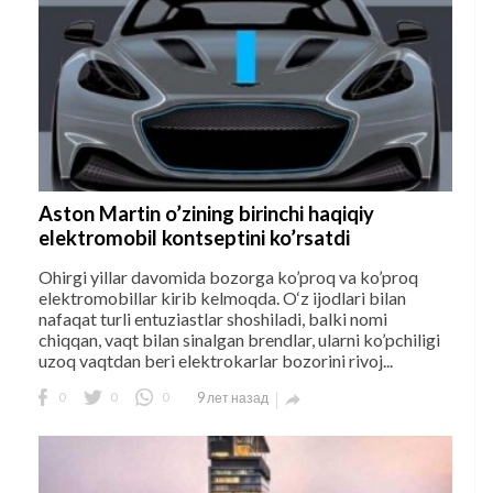
Aston Martin o’zining birinchi haqiqiy
elektromobil kontseptini ko’rsatdi
Ohirgi yillar davomida bozorga ko’proq va ko’proq
elektromobillar kirib kelmoqda. O‘z ijodlari bilan
nafaqat turli entuziastlar shoshiladi, balki nomi
chiqqan, vaqt bilan sinalgan brendlar, ularni ko’pchiligi
uzoq vaqtdan beri elektrokarlar bozorini rivoj...
0
0
0
9 лет назад
