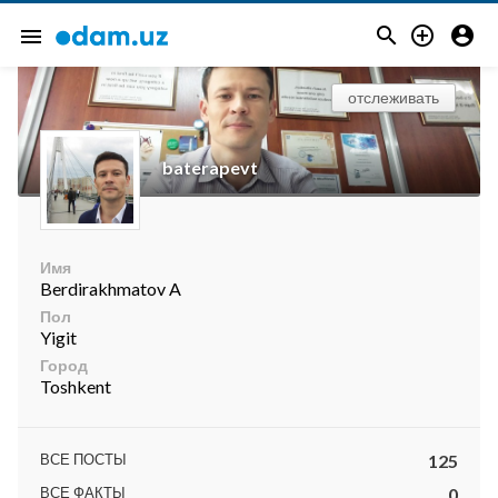



menu
отслеживать
baterapevt
Имя
Berdirakhmatov A
Пол
Yigit
Город
Toshkent
ВСЕ ПОСТЫ
125
ВСЕ ФАКТЫ
0