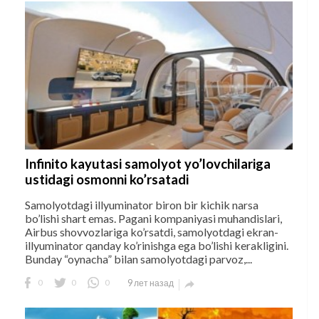
Infinito kayutasi samolyot yo’lovchilariga
ustidagi osmonni ko’rsatadi
Samolyotdagi illyuminator biron bir kichik narsa
bo’lishi shart emas. Pagani kompaniyasi muhandislari,
Airbus shovvozlariga ko’rsatdi, samolyotdagi ekran-
illyuminator qanday ko’rinishga ega bo’lishi kerakligini.
Bunday “oynacha” bilan samolyotdagi parvoz,...
0
0
0
9 лет назад
