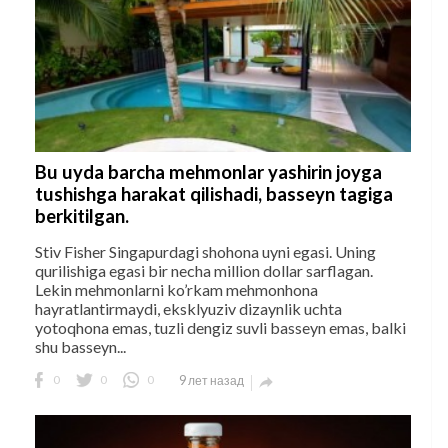
Bu uyda barcha mehmonlar yashirin joyga
tushishga harakat qilishadi, basseyn tagiga
berkitilgan.
Stiv Fisher Singapurdagi shohona uyni egasi. Uning
qurilishiga egasi bir necha million dollar sarflagan.
Lekin mehmonlarni ko’rkam mehmonhona
hayratlantirmaydi, eksklyuziv dizaynlik uchta
yotoqhona emas, tuzli dengiz suvli basseyn emas, balki
shu basseyn...
0
0
0
9 лет назад
