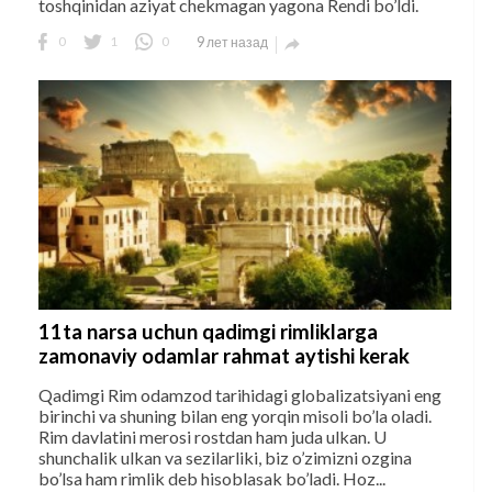
toshqinidan aziyat chekmagan yagona Rendi bo’ldi.
0
1
0
9 лет назад

11ta narsa uchun qadimgi rimliklarga
zamonaviy odamlar rahmat aytishi kerak
Qadimgi Rim odamzod tarihidagi globalizatsiyani eng
birinchi va shuning bilan eng yorqin misoli bo’la oladi.
Rim davlatini merosi rostdan ham juda ulkan. U
shunchalik ulkan va sezilarliki, biz o’zimizni ozgina
bo’lsa ham rimlik deb hisoblasak bo’ladi. Hoz...