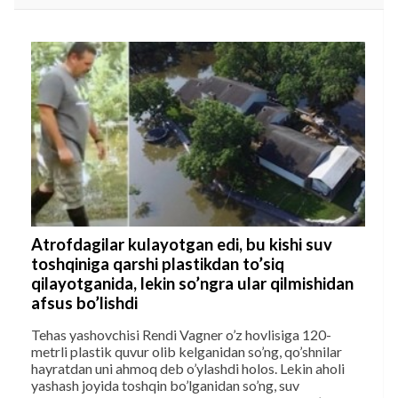
Atrofdagilar kulayotgan edi, bu kishi suv
toshqiniga qarshi plastikdan to’siq
qilayotganida, lekin so’ngra ular qilmishidan
afsus bo’lishdi
Tehas yashovchisi Rendi Vagner o’z hovlisiga 120-
metrli plastik quvur olib kelganidan so’ng, qo’shnilar
hayratdan uni ahmoq deb o’ylashdi holos. Lekin aholi
yashash joyida toshqin bo’lganidan so’ng, suv