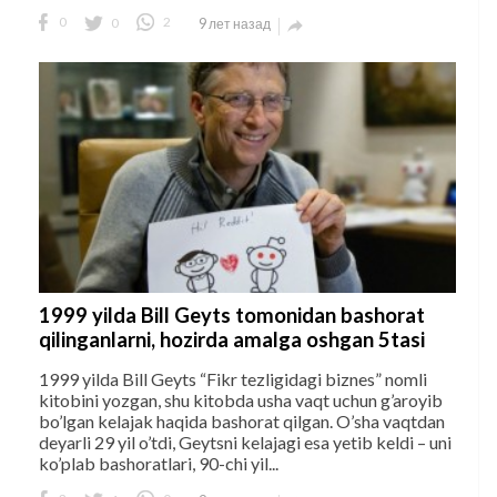
0
0
2
9 лет назад

1999 yilda Bill Geyts tomonidan bashorat
qilinganlarni, hozirda amalga oshgan 5tasi
1999 yilda Bill Geyts “Fikr tezligidagi biznes” nomli
kitobini yozgan, shu kitobda usha vaqt uchun g’aroyib
bo’lgan kelajak haqida bashorat qilgan. O’sha vaqtdan
deyarli 29 yil o’tdi, Geytsni kelajagi esa yetib keldi – uni
ko’plab bashoratlari, 90-chi yil...