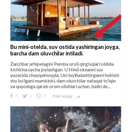
Bu mini-otelda, suv ostida yashiringan joyga,
barcha dam oluvchilar intiladi.
Zanzibar arhipelagini Pemba oroli qirg’oqlari oldida
kichkina uycha joylashgan. U Hind okeanni suv
yuzasida chayqalmoqda. Uni loyihalashtirganni hohishi
shu bo’lgani mumkinki, dam oluvchilar nafaqat to’lqin
va quyoshga qarab orom olishlari uchun, balki de...
0
0
0
9 лет назад
