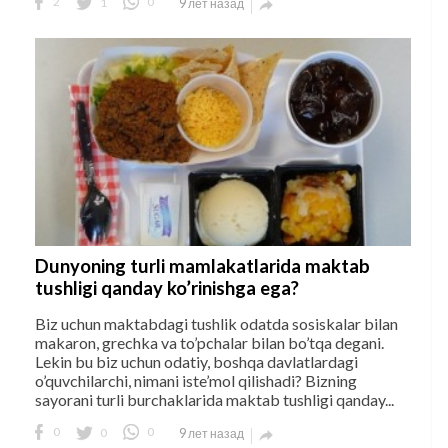
2
1
0
9 лет назад

Dunyoning turli mamlakatlarida maktab
tushligi qanday ko’rinishga ega?
Biz uchun maktabdagi tushlik odatda sosiskalar bilan
makaron, grechka va to’pchalar bilan bo’tqa degani.
Lekin bu biz uchun odatiy, boshqa davlatlardagi
o’quvchilarchi, nimani iste’mol qilishadi? Bizning
sayorani turli burchaklarida maktab tushligi qanday...
0
0
0
9 лет назад
