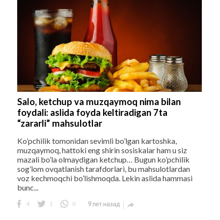
Salo, ketchup va muzqaymoq nima bilan
foydali: aslida foyda keltiradigan 7ta
“zararli” mahsulotlar
Ko’pchilik tomonidan sevimli bo’lgan kartoshka,
muzqaymoq, hattoki eng shirin sosiskalar ham u siz
mazali bo’la olmaydigan ketchup… Bugun ko’pchilik
sog’lom ovqatlanish tarafdorlari, bu mahsulotlardan
voz kechmoqchi bo’lishmoqda. Lekin aslida hammasi
bunc...
4
1
0
9 лет назад
