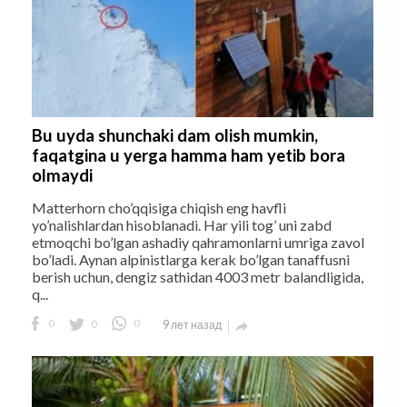
Bu uyda shunchaki dam olish mumkin,
faqatgina u yerga hamma ham yetib bora
olmaydi
Matterhorn cho’qqisiga chiqish eng havfli
yo’nalishlardan hisoblanadi. Har yili tog’ uni zabd
etmoqchi bo’lgan ashadiy qahramonlarni umriga zavol
bo’ladi. Aynan alpinistlarga kerak bo’lgan tanaffusni
berish uchun, dengiz sathidan 4003 metr balandligida,
q...
0
0
0
9 лет назад
