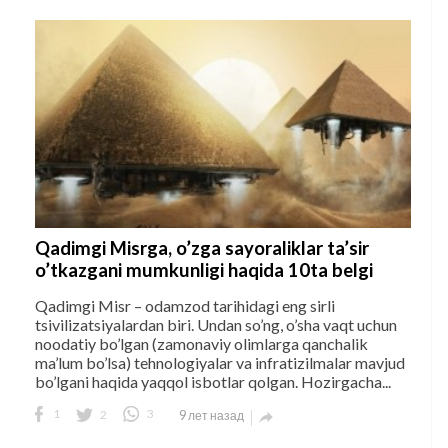
Qadimgi Misrga, o’zga sayoraliklar ta’sir
o’tkazgani mumkunligi haqida 10ta belgi
Qadimgi Misr – odamzod tarihidagi eng sirli
tsivilizatsiyalardan biri. Undan so’ng, o’sha vaqt uchun
noodatiy bo’lgan (zamonaviy olimlarga qanchalik
ma’lum bo’lsa) tehnologiyalar va infratizilmalar mavjud
bo’lgani haqida yaqqol isbotlar qolgan. Hozirgacha...
1
2
3
9 лет назад
