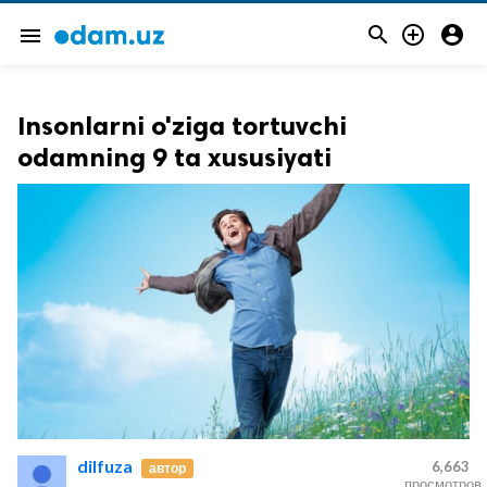



menu
Insonlarni o'ziga tortuvchi
odamning 9 ta xususiyati
dilfuza
6,663
автор
просмотров