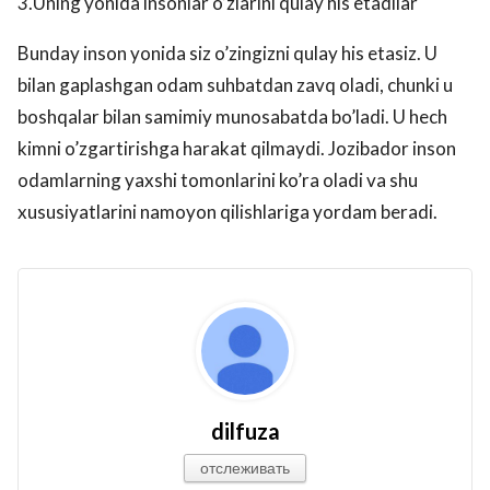
3.Uning yonida insonlar o’zlarini qulay his etadilar
Bunday inson yonida siz o’zingizni qulay his etasiz. U
bilan gaplashgan odam suhbatdan zavq oladi, chunki u
boshqalar bilan samimiy munosabatda bo’ladi. U hech
kimni o’zgartirishga harakat qilmaydi. Jozibador inson
odamlarning yaxshi tomonlarini ko’ra oladi va shu
xususiyatlarini namoyon qilishlariga yordam beradi.
dilfuza
отслеживать