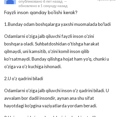
опубликовано
6 лет назад
—
обновлено в
1 секунду назад
Fayzli inson qanday bo’lishi kerak?
1.Bunday odam boshqalarga yaxshi muomalada bo’ladi
Odamlarni o’ziga jalb qiluvchi fayzli inson o’zini
boshqara oladi. Suhbatdoshidan o’tishga harakat
qilmaydi, uni kamsitib, o’zini komil inson qilib
lar
ko’rsatmaydi. Bunday qilishga hojat ham yo’q, chunki u
o’ziga va o’z kuchiga ishonadi.
 права защищены.
2.U o’z qadrini biladi
Odamlarni o’ziga jalb qiluvchi inson o’z qadrini biladi. U
avvalam bor dadil insondir, aynan ana shu sifat
hayotdagi ko’pgina vaziyatlarda yordam beradi.