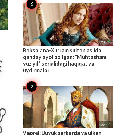

23
Roksalana-Xurram sulton aslida
qanday ayol bo’lgan: “Muhtasham
yuz yil” serialidagi haqiqat va
uydirmalar

22
9 aprel: Buyuk sarkarda va ulkan