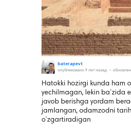
lar
baterapevt
опубликовано
9 лет назад
—
обновлен
 права защищены.
Hatokki hozirgi kunda ham ol
yechilmagan, lekin ba’zida en
javob berishga yordam berad
jamlangan, odamzodni tarihi
o’zgartiradigan