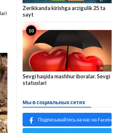
Zerikkanda kirishga arzigulik 25 ta
lari
sayt

20
Sevgi haqida mashhur iboralar. Sevgi
statuslari
Мы в социальных сетях
Подписывайтесь на нас на Facebook