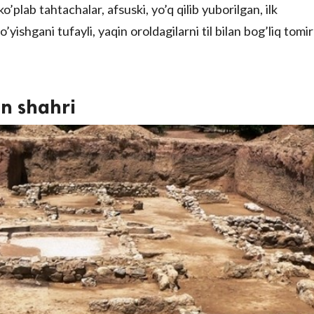
’plab tahtachalar, afsuski, yo’q qilib yuborilgan, ilk
o’yishgani tufayli, yaqin oroldagilarni til bilan bog’liq tomir
an shahri