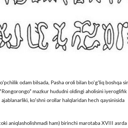
’pchilik odam bilsada, Pasha oroli bilan bo’g’liq boshqa sir
“Rongorongo” mazkur hududni oldingi aholisini iyeroglifik
ablanarliki, ko’shni orollar halqlaridan hech qaysinisida
oki aniqlasholishmadi ham) birinchi marotaba XVIII asrda