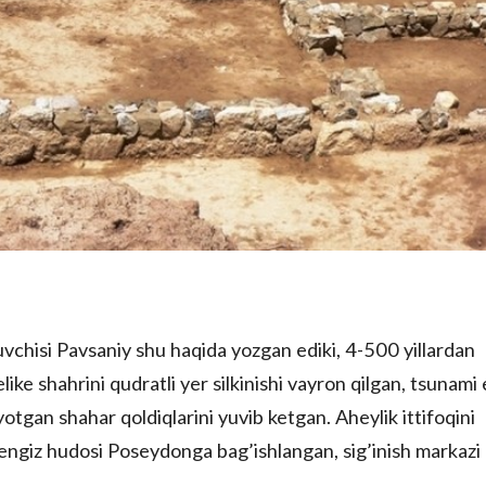
zuvchisi Pavsaniy shu haqida yozgan ediki, 4-500 yillardan
elike shahrini qudratli yer silkinishi vayron qilgan, tsunami
tgan shahar qoldiqlarini yuvib ketgan. Aheylik ittifoqini
dengiz hudosi Poseydonga bag’ishlangan, sig’inish markazi