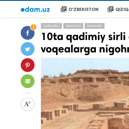
library_books
library_books
O'ZBEKISTON
QIZIQ
QIZIQARLI
SAYOHAT
SAYOHAT
1
10ta qadimiy sirli 
voqealarga nigohn