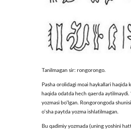
Tanilmagan sir: rongorongo.
Pasha orolidagi moai haykallari haqida ko
haqida odatda hech qaerda aytilmaydi. 
yozmasi bo’lgan. Rongorongoda shunisi aj
o’sha paytda yozma ishlatilmagan.
Bu qadimiy yozmada (uning yoshini hatt