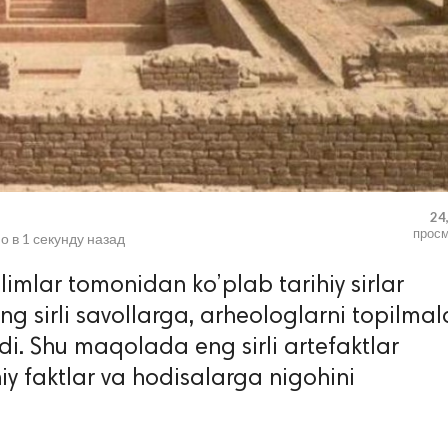
24
прос
о в
1 секунду назад
imlar tomonidan ko’plab tarihiy sirlar
g sirli savollarga, arheologlarni topilmal
i. Shu maqolada eng sirli artefaktlar
y faktlar va hodisalarga nigohini