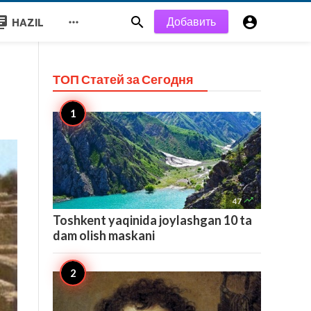
y_books


Добавить

HAZIL
ТОП Статей за
Сегодня

47
Toshkent yaqinida joylashgan 10 ta
dam olish maskani