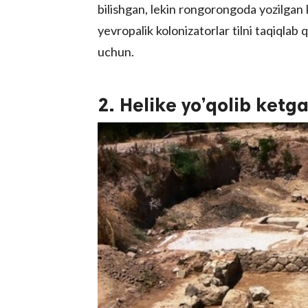
bilishgan, lekin rongorongoda yozilgan ko
yevropalik kolonizatorlar tilni taqiqlab q
uchun.
2. Helike yo’qolib ketg