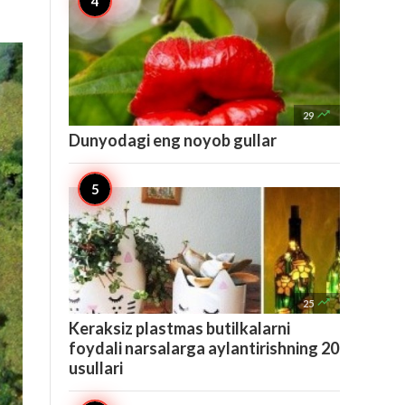

29
Dunyodagi eng noyob gullar

25
Keraksiz plastmas butilkalarni
foydali narsalarga aylantirishning 20
usullari