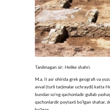
Tanilmagan sir: Helike shahri.
M.a. II asr ohirida grek geografi va yo
avval (turli tarjimalar uchraydi) katta H
bundan so’ng qachonladir gullab yashayo
qachonlardir poytaxti bo’lgan shahar, 
bo’lgan.