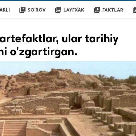
quiz
collections
video_library
librar
ARLI
SO'ROV
LAYFXAK
FAKTLAR
artefaktlar, ular tarihiy
i o’zgartirgan.