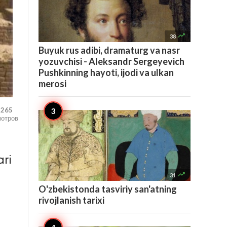

38
Buyuk rus adibi, dramaturg va nasr
yozuvchisi - Aleksandr Sergeyevich
Pushkinning hayoti, ijodi va ulkan
merosi
,265
мотров
ari

31
O'zbekistonda tasviriy san'atning
rivojlanish tarixi