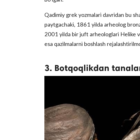
Qadimiy grek yozmalari davridan bu sh
paytgachaki, 1861 yilda arheolog bronz
2001 yilda bir juft arheologlari Helike v
esa qazilmalarni boshlash rejalashtirilm
3. Botqoqlikdan tanala