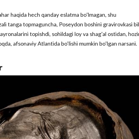
ahar haqida hech qanday eslatma bo’lmagan, shu
ali tanga topmaguncha, Poseydon boshini gravirovkasi bil
ayronalarini topishdi, sohildagi loy va shag’al ostidan, hozi
oqda, afsonaviy Atlantida bo’lishi mumkin bo’lgan narsani.
r