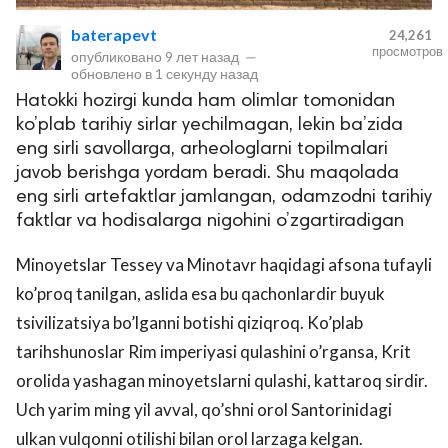
baterapevt
24,261
просмотров
опубликовано
9 лет назад
—
обновлено в
1 секунду назад
Hatokki hozirgi kunda ham olimlar tomonidan
ko’plab tarihiy sirlar yechilmagan, lekin ba’zida
eng sirli savollarga, arheologlarni topilmalari
javob berishga yordam beradi. Shu maqolada
eng sirli artefaktlar jamlangan, odamzodni tarihiy
lar
faktlar va hodisalarga nigohini o’zgartiradigan
 права защищены.
Minoyetslar Tessey va Minotavr haqidagi afsona tufayli
ko’proq tanilgan, aslida esa bu qachonlardir buyuk
tsivilizatsiya bo’lganni botishi qiziqroq. Ko’plab
tarihshunoslar Rim imperiyasi qulashini o’rgansa, Krit
orolida yashagan minoyetslarni qulashi, kattaroq sirdir.
Uch yarim ming yil avval, qo’shni orol Santorinidagi
ulkan vulqonni otilishi bilan orol larzaga kelgan.