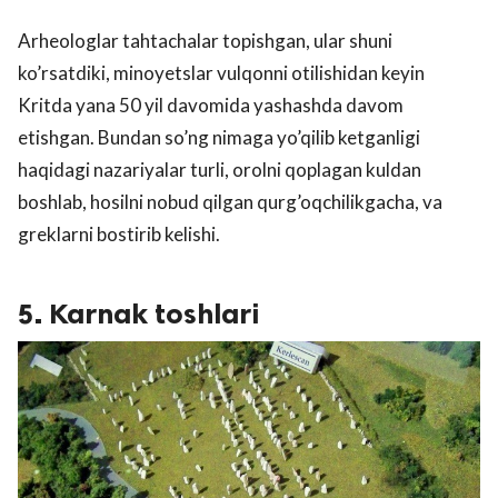
Arheologlar tahtachalar topishgan, ular shuni
ko’rsatdiki, minoyetslar vulqonni otilishidan keyin
Kritda yana 50 yil davomida yashashda davom
etishgan. Bundan so’ng nimaga yo’qilib ketganligi
haqidagi nazariyalar turli, orolni qoplagan kuldan
boshlab, hosilni nobud qilgan qurg’oqchilikgacha, va
greklarni bostirib kelishi.
5. Karnak toshlari