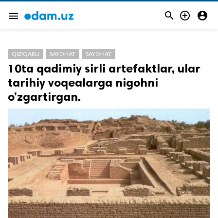



menu
QIZIQARLI
SAYOHAT
SAYOHAT
10ta qadimiy sirli artefaktlar, ular
tarihiy voqealarga nigohni
o’zgartirgan.