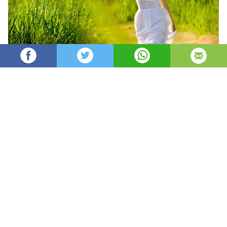
Oydin
32,591
автор
просмотров
опубликовано
8 лет назад
—
обновлено в
1 час назад
Har faslning o’z xislati bor
Har faslning fazilati.
Kumush qishdan, zumrad bahordan
Qolishmaydi kuzning ziynati.
Ha, shoir aytganidek, har bir fasl inson ruhiyatiga o’z
ta’sirini o’tkazmay qolmaydi.
Tevarak-atrofnik o’z qamashtiruvchi yashil rangga