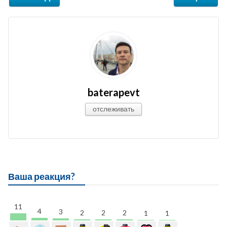
baterapevt
отслеживать
Ваша реакция?
11
4
3
2
2
2
1
1