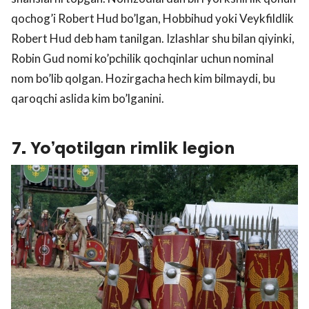
qochog’i Robert Hud bo’lgan, Hobbihud yoki Veykfildlik
Robert Hud deb ham tanilgan. Izlashlar shu bilan qiyinki,
Robin Gud nomi ko’pchilik qochqinlar uchun nominal
nom bo’lib qolgan. Hozirgacha hech kim bilmaydi, bu
qaroqchi aslida kim bo’lganini.
7. Yo’qotilgan rimlik legion