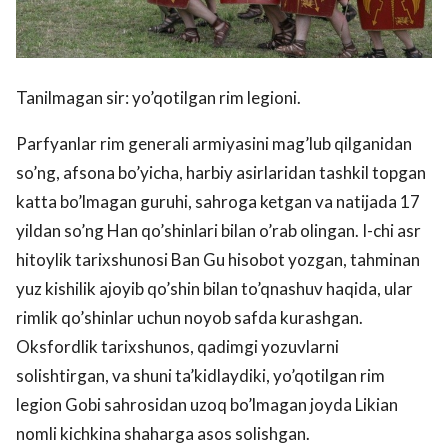
Tanilmagan sir: yo’qotilgan rim legioni.
Parfyanlar rim generali armiyasini mag’lub qilganidan
so’ng, afsona bo’yicha, harbiy asirlaridan tashkil topgan
katta bo’lmagan guruhi, sahroga ketgan va natijada 17
yildan so’ng Han qo’shinlari bilan o’rab olingan. I-chi asr
hitoylik tarixshunosi Ban Gu hisobot yozgan, tahminan
yuz kishilik ajoyib qo’shin bilan to’qnashuv haqida, ular
rimlik qo’shinlar uchun noyob safda kurashgan.
Oksfordlik tarixshunos, qadimgi yozuvlarni
solishtirgan, va shuni ta’kidlaydiki, yo’qotilgan rim
legion Gobi sahrosidan uzoq bo’lmagan joyda Likian
nomli kichkina shaharga asos solishgan.