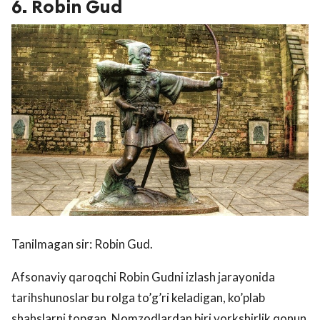
6. Robin Gud
Tanilmagan sir: Robin Gud.
Afsonaviy qaroqchi Robin Gudni izlash jarayonida
tarihshunoslar bu rolga to’g’ri keladigan, ko’plab
shahslarni topgan. Nomzodlardan biri yorkshirlik qonun