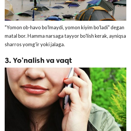
"Yomon ob-havo bo’lmaydi, yomon kiyim bo’ladi" degan
matal bor. Hamma narsaga tayyor bo’lish kerak, ayniqsa
sharros yomg’ir yoki jalaga.
3. Yo’nalish va vaqt