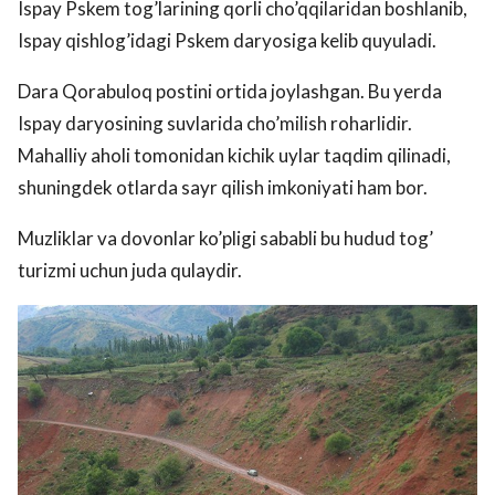
Ispay Pskem tog’larining qorli cho’qqilaridan boshlanib,
Ispay qishlog’idagi Pskem daryosiga kelib quyuladi.
Dara Qorabuloq postini ortida joylashgan. Bu yerda
Ispay daryosining suvlarida cho’milish roharlidir.
Mahalliy aholi tomonidan kichik uylar taqdim qilinadi,
shuningdek otlarda sayr qilish imkoniyati ham bor.
Muzliklar va dovonlar ko’pligi sababli bu hudud tog’
turizmi uchun juda qulaydir.