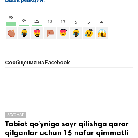
98
35
22
13
13
6
5
4
Сообщения из Facebook
SAYOHAT
Tabiat qo’yniga sayr qilishga qaror
qilganlar uchun 15 nafar qimmatli