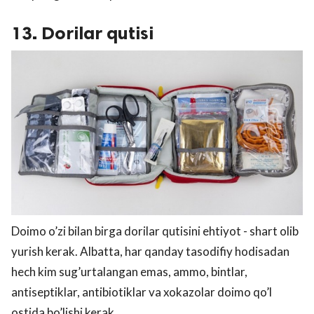
13. Dorilar qutisi
Doimo o’zi bilan birga dorilar qutisini ehtiyot - shart olib
yurish kerak. Albatta, har qanday tasodifiy hodisadan
hech kim sug’urtalangan emas, ammo, bintlar,
antiseptiklar, antibiotiklar va xokazolar doimo qo’l
ostida bo’lishi kerak.