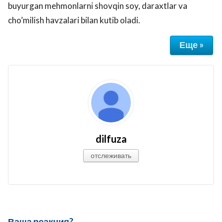
buyurgan mehmonlarni shovqin soy, daraxtlar va
cho’milish havzalari bilan kutib oladi.
Еще »
dilfuza
отслеживать
Ваша реакция?