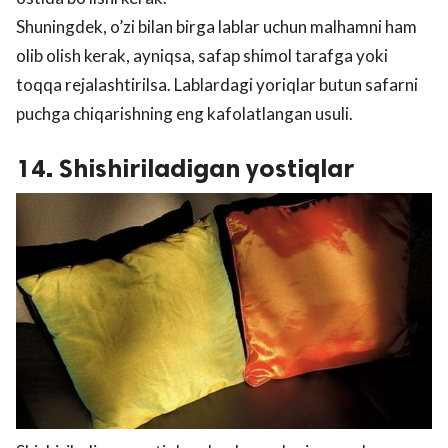
Shuningdek, o’zi bilan birga lablar uchun malhamni ham
olib olish kerak, ayniqsa, safaр shimol tarafga yoki
toqqa rejalashtirilsa. Lablardagi yoriqlar butun safarni
puchga chiqarishning eng kafolatlangan usuli.
14. Shishiriladigan yostiqlar