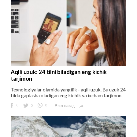
Aqlli uzuk: 24 tilni biladigan eng kichik
tarjimon
Texnologiyalar olamida yangilik - aqlli uzuk. Bu uzuk 24
tilda gaplasha oladigan eng kichik va ixcham tarjimon.
0
0
0
9 лет назад
