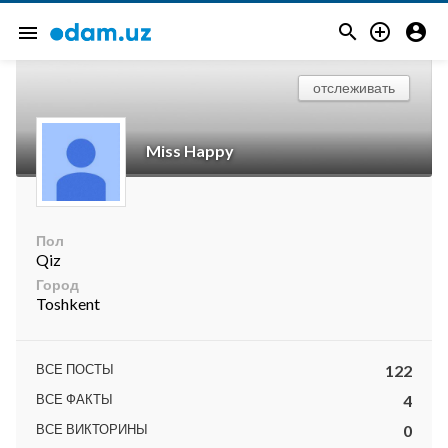



menu
отслеживать
Miss Happy
Пол
Qiz
Город
Toshkent
ВСЕ ПОСТЫ
122
ВСЕ ФАКТЫ
4
ВСЕ ВИКТОРИНЫ
0