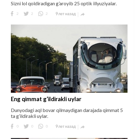
Sizni lol qoldiradigan g’aroyib 25 optik illyuziyalar.
2
2
2
9 лет назад

Eng qimmat g’ildirakli uylar
Dunyodagi aql bovar qilmaydigan darajada qimmat 5
ta g’ildirakli uylar.
0
0
0
9 лет назад
