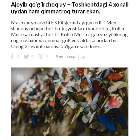
Ajoyib qo’g’irchoq uy – Toshkentdagi 4 xonali
uydan ham qimmatroq turar ekan.
Mashxur yozuvchi F.S.Fitsjerald aytgan edi: “ Men
shunday uchqun bo’ldimki, yoshlarni yondirdim, Kollin
Mur esa mash’al bo’ldi”. Kollin Mur–o’tgan yuz yillikning
eng mashxur va qimmat gollivud aktrisalaridan biri.
Uning 2 sevimli narsasi bo’lgan ekan–kine...
0
0
0
9 лет назад
