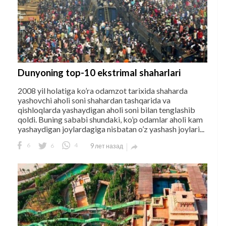
Dunyoning top-10 ekstrimal shaharlari
2008 yil holatiga ko’ra odamzot tarixida shaharda
yashovchi aholi soni shahardan tashqarida va
qishloqlarda yashaydigan aholi soni bilan tenglashib
qoldi. Buning sababi shundaki, ko’p odamlar aholi kam
yashaydigan joylardagiga nisbatan o’z yashash joylari...
6
6
4
9 лет назад
