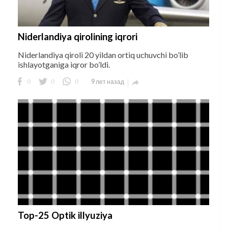
Niderlandiya qirolining iqrori
Niderlandiya qiroli 20 yildan ortiq uchuvchi bo’lib
ishlayotganiga iqror bo’ldi.
0
0
0
9 лет назад

Top-25 Optik illyuziya