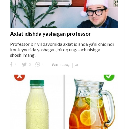
Axlat idishda yashagan professor
Professor bir yil davomida axlat idishda ya’ni chiqindi
konteynerida yashagan, biroq unga achinishga
shoshilmang.
0
0
0
9 лет назад
