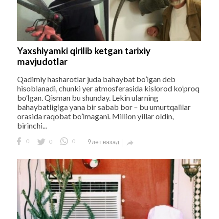
Yaxshiyamki qirilib ketgan tarixiy
mavjudotlar
Qadimiy hasharotlar juda bahaybat bo’lgan deb
hisoblanadi, chunki yer atmosferasida kislorod ko’proq
bo’lgan. Qisman bu shunday. Lekin ularning
bahaybatligiga yana bir sabab bor – bu umurtqalilar
orasida raqobat bo’lmagani. Million yillar oldin,
birinchi...
0
0
0
9 лет назад
