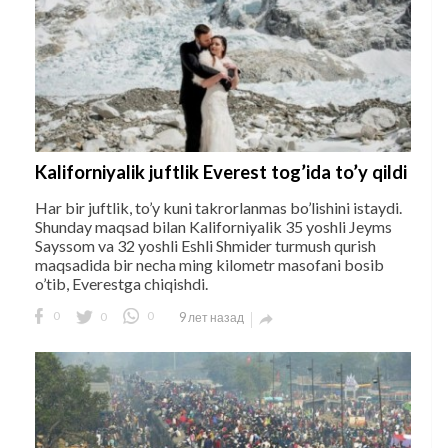
Kaliforniyalik juftlik Everest tog’ida to’y qildi
Har bir juftlik, to’y kuni takrorlanmas bo’lishini istaydi.
Shunday maqsad bilan Kaliforniyalik 35 yoshli Jeyms
Sayssom va 32 yoshli Eshli Shmider turmush qurish
maqsadida bir necha ming kilometr masofani bosib
o’tib, Everestga chiqishdi.
0
0
0
9 лет назад
