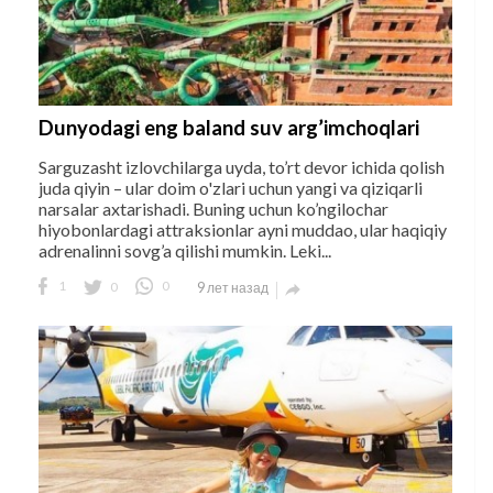
Dunyodagi eng baland suv arg’imchoqlari
Sarguzasht izlovchilarga uyda, to’rt devor ichida qolish
juda qiyin – ular doim o'zlari uchun yangi va qiziqarli
narsalar axtarishadi. Buning uchun ko’ngilochar
hiyobonlardagi attraksionlar ayni muddao, ular haqiqiy
adrenalinni sovg’a qilishi mumkin. Leki...
1
0
0
9 лет назад
