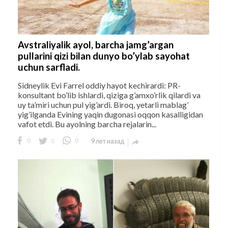
Avstraliyalik ayol, barcha jamg’argan
pullarini qizi bilan dunyo bo’ylab sayohat
uchun sarfladi.
Sidneylik Evi Farrel oddiy hayot kechirardi: PR-
konsultant bo’lib ishlardi, qiziga g’amxo’rlik qilardi va
uy ta’miri uchun pul yig’ardi. Biroq, yetarli mablag’
yig’ilganda Evining yaqin dugonasi oqqon kasalligidan
vafot etdi. Bu ayolning barcha rejalarin...
0
0
0
9 лет назад
