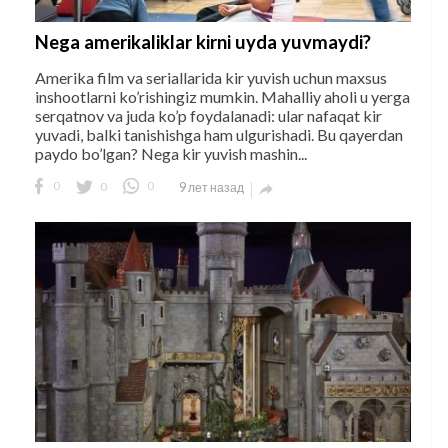
Nega amerikaliklar kirni uyda yuvmaydi?
Amerika film va seriallarida kir yuvish uchun maxsus
inshootlarni ko’rishingiz mumkin. Mahalliy aholi u yerga
serqatnov va juda ko’p foydalanadi: ular nafaqat kir
yuvadi, balki tanishishga ham ulgurishadi. Bu qayerdan
paydo bo’lgan? Nega kir yuvish mashin...
0
0
0
9 лет назад
