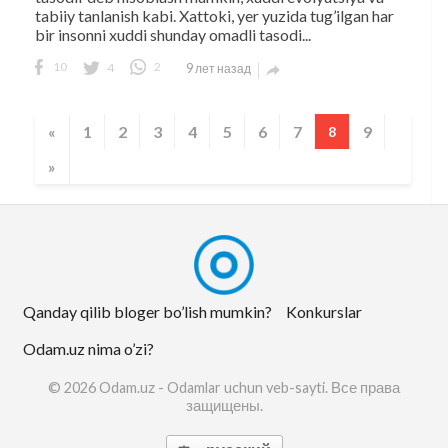
tabiiy tanlanish kabi. Xattoki, yer yuzida tug’ilgan har
bir insonni xuddi shunday omadli tasodi...
10
4
2
9 лет назад

«
1
2
3
4
5
6
7
9
8
»
Qanday qilib bloger bo’lish mumkin?
Konkurslar
Odam.uz nima o’zi?
© 2026 Odam.uz - Odamlar uchun veb-sayti. Все права
защищены.