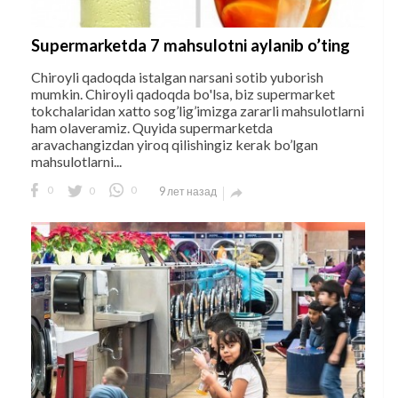
Supermarketda 7 mahsulotni aylanib o’ting
Chiroyli qadoqda istalgan narsani sotib yuborish
mumkin. Chiroyli qadoqda bo'lsa, biz supermarket
tokchalaridan xatto sog’lig’imizga zararli mahsulotlarni
ham olaveramiz. Quyida supermarketda
aravachangizdan yiroq qilishingiz kerak bo’lgan
mahsulotlarni...
0
0
0
9 лет назад
