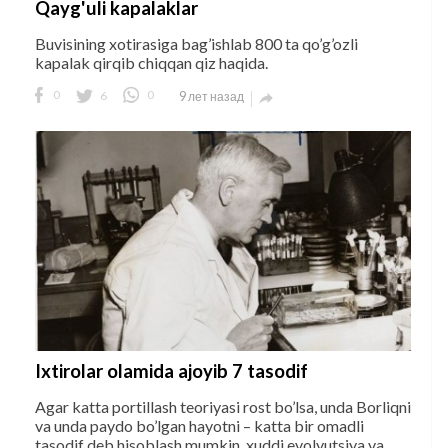
Qayg'uli kapalaklar
Buvisining xotirasiga bag’ishlab 800 ta qo’g’ozli
kapalak qirqib chiqqan qiz haqida.
0
6
0
9 лет назад

Ixtirolar olamida ajoyib 7 tasodif
Agar katta portillash teoriyasi rost bo’lsa, unda Borliqni
va unda paydo bo’lgan hayotni – katta bir omadli
tasodif deb hisoblash mumkin, xuddi evolyutsiya va