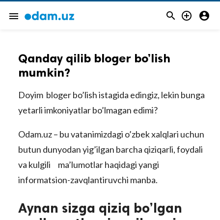



menu
Qanday qilib bloger bo’lish
mumkin?
Doyim bloger bo’lish istagida edingiz, lekin bunga
yetarli imkoniyatlar bo’lmagan edimi?
Odam.uz – bu vatanimizdagi o’zbek xalqlari uchun
butun dunyodan yig’ilgan barcha qiziqarli, foydali
va kulgili ma’lumotlar haqidagi yangi
informatsion-zavqlantiruvchi manba.
Aynan sizga qiziq bo’lgan