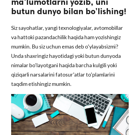
ma’lumotlarni yozib, uni
butun dunyo bilan bo’lishing!
Siz sayohatlar, yangi texnologiyalar, avtomobillar
va hattoki pazandachilik haqida ham yozishingiz
mumkin. Bu siz uchun emas deb o’ylayabsizmi?
Unda shaxringiz hayotidagi yoki butun dunyoda
lar
nimalar bo’layotgani haqida barcha kulgili yoki
qiziqarli narsalarini fatosur’atlar to’plamlarini
 права защищены.
taqdim etishingiz mumkin.