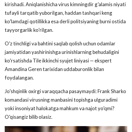
kirishadi. Aniqlanishicha virus kimningdir g’alamis niyati
tufayli tarqatib yuborilgan, haddan tashqari keng
ko’lamdagi qotillikka esa derli politsiyaning burni ostida
tayyorgarlik ko’rilgan.
O’z tinchligi va bahtini saqlab qolish uchun odamlar
jamiyatidan yashirinishga urinishlarning behudaligini
ko’rsatishda Tile ikkinchi syujet liniyasi — ekspert
Amandina Geren tarixidan uddaburonlik bilan
foydalangan.
Jo’shqinlik oxirgi varaqqacha pasaymaydi: Frank Sharko
komandasi virusning manbasini topishga ulguradimi
yoki insoniyat halokatga mahkum va najot yo’qmi?
O’qisangiz bilib olasiz.