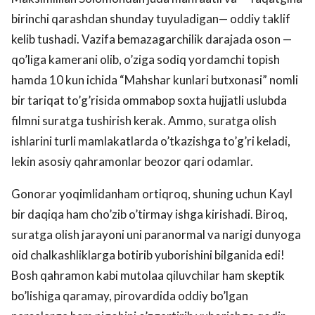
birinchi qarashdan shunday tuyuladigan— oddiy taklif
kelib tushadi. Vazifa bemazagarchilik darajada oson —
qo’liga kamerani olib, o’ziga sodiq yordamchi topish
hamda 10 kun ichida “Mahshar kunlari butxonasi” nomli
bir tariqat to’g’risida ommabop soxta hujjatli uslubda
filmni suratga tushirish kerak. Ammo, suratga olish
ishlarini turli mamlakatlarda o’tkazishga to’g’ri keladi,
lekin asosiy qahramonlar beozor qari odamlar.
Gonorar yoqimlidanham ortiqroq, shuning uchun Kayl
bir daqiqa ham cho’zib o’tirmay ishga kirishadi. Biroq,
suratga olish jarayoni uni paranormal va narigi dunyoga
oid chalkashliklarga botirib yuborishini bilganida edi!
Bosh qahramon kabi mutolaa qiluvchilar ham skeptik
bo’lishiga qaramay, pirovardida oddiy bo’lgan