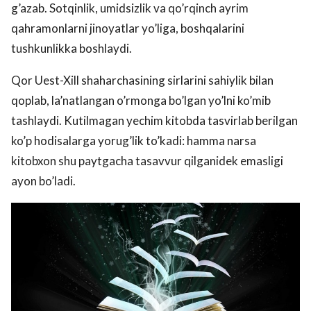
g’azab. Sotqinlik, umidsizlik va qo’rqinch ayrim
qahramonlarni jinoyatlar yo’liga, boshqalarini
tushkunlikka boshlaydi.
Qor Uest-Xill shaharchasining sirlarini sahiylik bilan
qoplab, la’natlangan o’rmonga bo’lgan yo’lni ko’mib
tashlaydi. Kutilmagan yechim kitobda tasvirlab berilgan
ko’p hodisalarga yorug’lik to’kadi: hamma narsa
kitobxon shu paytgacha tasavvur qilganidek emasligi
ayon bo’ladi.