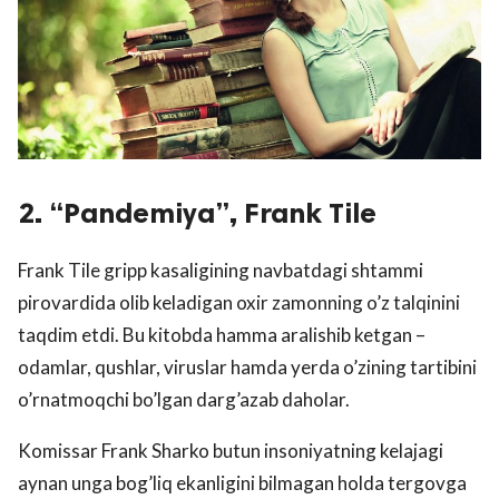
2. “Pandemiya”, Frank Tile
Frank Tile gripp kasaligining navbatdagi shtammi
pirovardida olib keladigan oxir zamonning o’z talqinini
taqdim etdi. Bu kitobda hamma aralishib ketgan –
odamlar, qushlar, viruslar hamda yerda o’zining tartibini
o’rnatmoqchi bo’lgan darg’azab daholar.
Komissar Frank Sharko butun insoniyatning kelajagi
aynan unga bog’liq ekanligini bilmagan holda tergovga