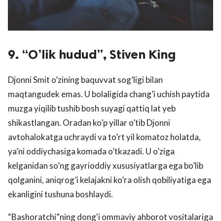
9. “O’lik hudud”, Stiven King
Djonni Smit o’zining baquvvat sog’ligi bilan
maqtangudek emas. U bolaligida chang’i uchish paytida
muzga yiqilib tushib bosh suyagi qattiq lat yeb
shikastlangan. Oradan ko’p yillar o’tib Djonni
avtohalokatga uchraydi va to’rt yil komatoz holatda,
ya’ni oddiychasiga komada o’tkazadi. U o’ziga
kelganidan so’ng gayrioddiy xususiyatlarga ega bo’lib
qolganini, aniqrog’i kelajakni ko’ra olish qobiliyatiga ega
ekanligini tushuna boshlaydi.
“Bashoratchi”ning dong'i ommaviy ahborot vositalariga