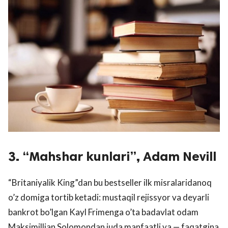
3. “Mahshar kunlari”, Adam Nevill
“Britaniyalik King”dan bu bestseller ilk misralaridanoq
o’z domiga tortib ketadi: mustaqil rejissyor va deyarli
bankrot bo’lgan Kayl Frimenga o’ta badavlat odam
Maksimillian Solomondan juda manfaatli va — faqatgina