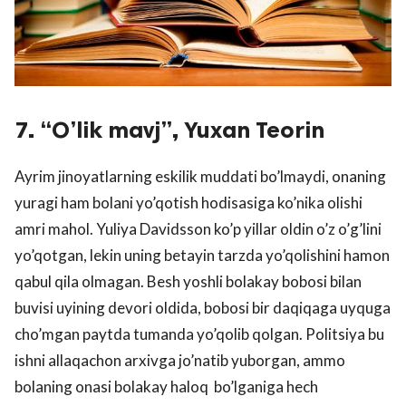
7. “O’lik mavj”, Yuxan Teorin
Ayrim jinoyatlarning eskilik muddati bo’lmaydi, onaning
yuragi ham bolani yo’qotish hodisasiga ko’nika olishi
amri mahol. Yuliya Davidsson ko’p yillar oldin o’z o’g’lini
yo’qotgan, lekin uning betayin tarzda yo’qolishini hamon
qabul qila olmagan. Besh yoshli bolakay bobosi bilan
buvisi uyining devori oldida, bobosi bir daqiqaga uyquga
cho’mgan paytda tumanda yo’qolib qolgan. Politsiya bu
ishni allaqachon arxivga jo’natib yuborgan, ammo
bolaning onasi bolakay haloq bo’lganiga hech