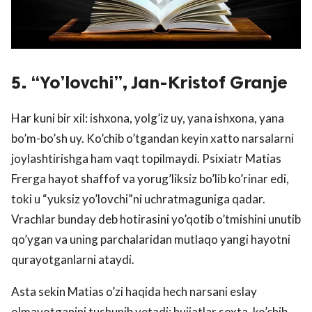
5. “Yo’lovchi”, Jan-Kristof Granje
Har kuni bir xil: ishxona, yolg’iz uy, yana ishxona, yana
bo’m-bo’sh uy. Ko’chib o’tgandan keyin xatto narsalarni
joylashtirishga ham vaqt topilmaydi. Psixiatr Matias
Frerga hayot shaffof va yorug’liksiz bo’lib ko’rinar edi,
toki u “yuksiz yo’lovchi”ni uchratmaguniga qadar.
Vrachlar bunday deb hotirasini yo’qotib o’tmishini unutib
qo’ygan va uning parchalaridan mutlaqo yangi hayotni
qurayotganlarni ataydi.
Asta sekin Matias o’zi haqida hech narsani eslay
olmayotganini tushunib yetadi: hujjatlar soxta, ko’chib