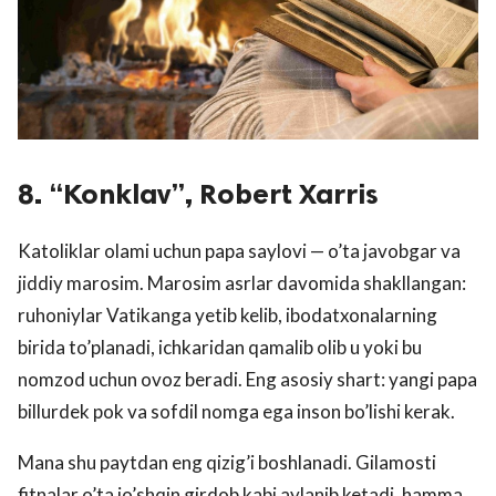
8. “Konklav”, Robert Xarris
Katoliklar olami uchun papa saylovi — o’ta javobgar va
jiddiy marosim. Marosim asrlar davomida shakllangan:
ruhoniylar Vatikanga yetib kelib, ibodatxonalarning
birida to’planadi, ichkaridan qamalib olib u yoki bu
nomzod uchun ovoz beradi. Eng asosiy shart: yangi papa
billurdek pok va sofdil nomga ega inson bo’lishi kerak.
Mana shu paytdan eng qizig’i boshlanadi. Gilamosti
fitnalar o’ta jo’shqin girdob kabi aylanib ketadi, hamma