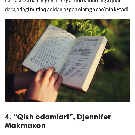
narsalarga ham nigohini o’zgartirib yuborishga qodir
darajadagi mutlaq aqldan ozgan olamga cho’mib ketadi.
4. “Qish odamlari”, Djennifer
Makmaxon