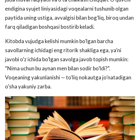
endigina syujet liniyasidagi voqealarni tushunib olgan
paytida uning ustiga, avvalgisi bilan bog’liq, biroq undan
farq qiladigan boshqasi bostirib keladi.
Kitobda vujudga kelishi mumkin bo’lgan barcha
savollarning ichidagi eng ritorik shakliga ega, ya’ni
javobi o’z ichida bo’lgan savolga javob topish mumkin:
“Nima uchun bu aynan men bilan sodir bo’ldi?”.
Voqeaning yakunlanishi — to’liq nokautga jo’natadigan
o’sha yakuniy zarba.