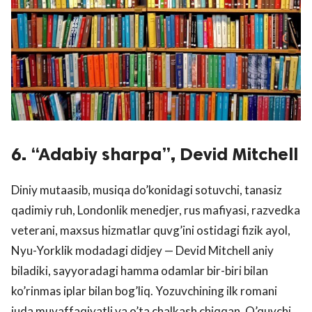
6. “Adabiy sharpa”, Devid Mitchell
Diniy mutaasib, musiqa do’konidagi sotuvchi, tanasiz
qadimiy ruh, Londonlik menedjer, rus mafiyasi, razvedka
veterani, maxsus hizmatlar quvg’ini ostidagi fizik ayol,
Nyu-Yorklik modadagi didjey — Devid Mitchell aniy
biladiki, sayyoradagi hamma odamlar bir-biri bilan
ko’rinmas iplar bilan bog’liq. Yozuvchining ilk romani
juda muvaffaqiyatli va o’ta chalkash chiqqan. O’quvchi