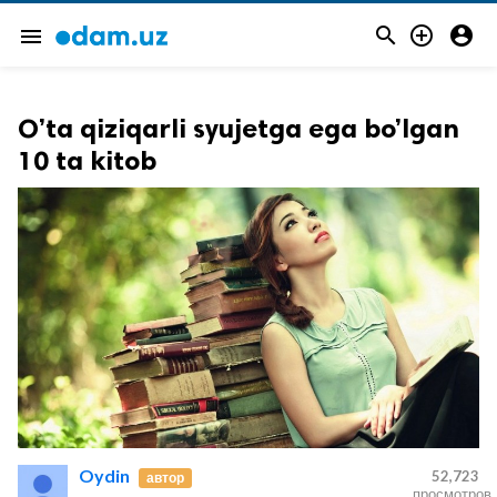



menu
O’ta qiziqarli syujetga ega bo’lgan
10 ta kitob
Oydin
52,723
автор
просмотров