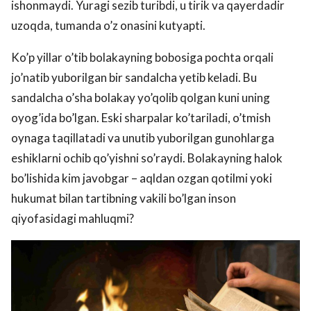
ishonmaydi. Yuragi sezib turibdi, u tirik va qayerdadir
uzoqda, tumanda o’z onasini kutyapti.
Ko’p yillar o’tib bolakayning bobosiga pochta orqali
jo’natib yuborilgan bir sandalcha yetib keladi. Bu
sandalcha o’sha bolakay yo’qolib qolgan kuni uning
oyog’ida bo’lgan. Eski sharpalar ko’tariladi, o’tmish
oynaga taqillatadi va unutib yuborilgan gunohlarga
eshiklarni ochib qo’yishni so’raydi. Bolakayning halok
bo’lishida kim javobgar – aqldan ozgan qotilmi yoki
hukumat bilan tartibning vakili bo’lgan inson
qiyofasidagi mahluqmi?