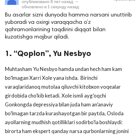
опубликовано
8 лет назад
—
обновлено в
1 секунду назад
Bu asarlar sizni dunyoda hamma narsani unuttirib
yuboradi va oxirgi varaqqacha o’z
qahramonlarining taqdirini diqqat bilan
kuzatishga majbur qiladi.
1. “Qoplon”, Yu Nesbyo
lar
Muhtasham Yu Nesbyo hamda undan hech ham kam
bo’lmagan Xarri Xole yana ishda. Birinchi
 права защищены.
varaqlaridanoq mutolaa qiluvchi kitobxon voqealar
girdobida cho’kib ketadi. Xole ismli ayg’oqchi
Gonkongda depressiya bilan juda ham an’anaviy
bo’lmagan tarzda kurashayotgan bir paytda, Osloda
ayollarning mudhish qotilliklari sodirbo’la boshlaydi:
birorta ham ekspert qanday narsa qurbonlarning jonini