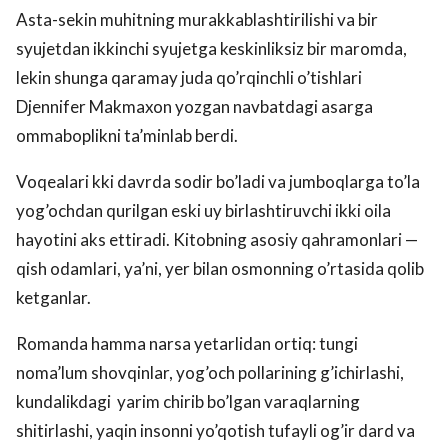
Asta-sekin muhitning murakkablashtirilishi va bir
syujetdan ikkinchi syujetga keskinliksiz bir maromda,
lekin shunga qaramay juda qo’rqinchli o’tishlari
Djennifer Makmaxon yozgan navbatdagi asarga
ommaboplikni ta’minlab berdi.
Voqealari kki davrda sodir bo’ladi va jumboqlarga to’la
yog’ochdan qurilgan eski uy birlashtiruvchi ikki oila
hayotini aks ettiradi. Kitobning asosiy qahramonlari —
qish odamlari, ya’ni, yer bilan osmonning o’rtasida qolib
ketganlar.
Romanda hamma narsa yetarlidan ortiq: tungi
noma’lum shovqinlar, yog’och pollarining g’ichirlashi,
kundalikdagi yarim chirib bo’lgan varaqlarning
shitirlashi, yaqin insonni yo’qotish tufayli og’ir dard va