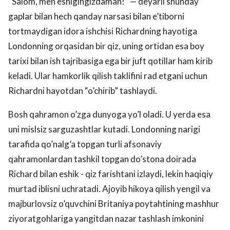
“Salom, men eshigingizdaman!” — deyarli shunday
gaplar bilan hech qanday narsasi bilan e’tiborni
tortmaydigan idora ishchisi Richardning hayotiga
Londonning orqasidan bir qiz, uning ortidan esa boy
tarixi bilan ish tajribasiga ega bir juft qotillar ham kirib
keladi. Ular hamkorlik qilish taklifini rad etgani uchun
Richardni hayotdan “o’chirib” tashlaydi.
Bosh qahramon o’zga dunyoga yo’l oladi. U yerda esa
uni mislsiz sarguzashtlar kutadi. Londonning narigi
tarafida qo’nalg’a topgan turli afsonaviy
qahramonlardan tashkil topgan do’stona doirada
Richard bilan eshik - qiz farishtani izlaydi, lekin haqiqiy
murtad iblisni uchratadi. Ajoyib hikoya qilish yengil va
majburlovsiz o’quvchini Britaniya poytahtining mashhur
ziyoratgohlariga yangitdan nazar tashlash imkonini