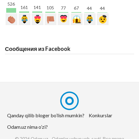
526
161
141
105
77
67
44
44
Сообщения из Facebook
Qanday qilib bloger bo’lish mumkin?
Konkurslar
Odam.uz nima o’zi?
© 2026 Odam.uz - Odamlar uchun veb-sayti. Все права