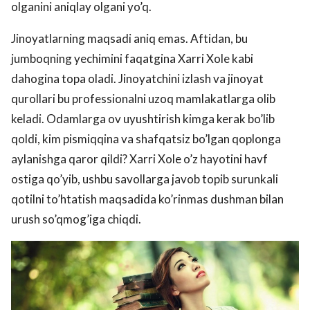
olganini aniqlay olgani yo’q.
Jinoyatlarning maqsadi aniq emas. Aftidan, bu
jumboqning yechimini faqatgina Xarri Xole kabi
dahogina topa oladi. Jinoyatchini izlash va jinoyat
qurollari bu professionalni uzoq mamlakatlarga olib
keladi. Odamlarga ov uyushtirish kimga kerak bo’lib
qoldi, kim pismiqqina va shafqatsiz bo’lgan qoplonga
aylanishga qaror qildi? Xarri Xole o’z hayotini havf
ostiga qo’yib, ushbu savollarga javob topib surunkali
qotilni to’htatish maqsadida ko’rinmas dushman bilan
urush so’qmog’iga chiqdi.