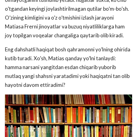
o’tgandan keyingi joylashtirilmagan qutilar bo’m-bo’sh.
O’zining kimligini va o’z o’tmishini izlash jarayoni
Matiasa Frerni jinoyatlar va buzuq niyatliliklarga ham
joy topilgan voqealar changaliga qaytarib olib kiradi.
Eng dahshatli haqiqat bosh qahramonni yo’lning ohirida
kutib turadi. Xo’sh, Matias qanday yo’lni tanlaydi:
hamma narsani yangitdan esdan chiqarib yuborib
mutlaq yangi shahsni yaratadimi yoki haqiqatni tan olib
hayotni davom ettiradimi?