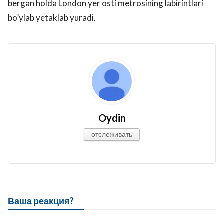
bergan holda London yer osti metrosining labirintlari
bo’ylab yetaklab yuradi.
Oydin
отслеживать
Ваша реакция?