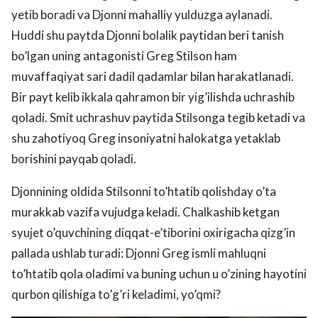
yetib boradi va Djonni mahalliy yulduzga aylanadi.
Huddi shu paytda Djonni bolalik paytidan beri tanish
bo’lgan uning antagonisti Greg Stilson ham
muvaffaqiyat sari dadil qadamlar bilan harakatlanadi.
Bir payt kelib ikkala qahramon bir yig’ilishda uchrashib
qoladi. Smit uchrashuv paytida Stilsonga tegib ketadi va
shu zahotiyoq Greg insoniyatni halokatga yetaklab
borishini payqab qoladi.
Djonnining oldida Stilsonni to’htatib qolishday o’ta
murakkab vazifa vujudga keladi. Chalkashib ketgan
syujet o’quvchining diqqat-e’tiborini oxirigacha qizg’in
pallada ushlab turadi: Djonni Greg ismli mahluqni
to’htatib qola oladimi va buning uchun u o’zining hayotini
qurbon qilishiga to’g’ri keladimi, yo’qmi?