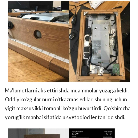
Ma'lumotlarni aks ettirishda muammolar yuzaga keldi.
Oddiy ko'zgular nurni o'tkazmas edilar, shuning uchun
yigit maxsus ikki tomonli ko'zgu buyurtirdi. Qo'shimcha
yorug'lik manbai sifatida u svetodiod lentani qo'shdi.