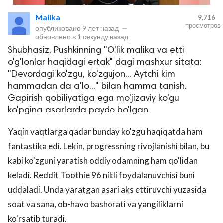
Malika
9,716
просмотров
опубликовано
9 лет назад
—
обновлено в
1 секунду назад
Shubhasiz, Pushkinning "O'lik malika va etti
o'g'lonlar haqidagi ertak" dagi mashxur sitata:
"Devordagi ko'zgu, ko'zgujon... Aytchi kim
hammadan da a'lo..." bilan hamma tanish.
Gapirish qobiliyatiga ega mo'jizaviy ko'gu
lar
ko'pgina asarlarda paydo bo'lgan.
 права защищены.
Yaqin vaqtlarga qadar bunday ko'zgu haqiqatda ham
fantastika edi. Lekin, progressning rivojlanishi bilan, bu
kabi ko'zguni yaratish oddiy odamning ham qo'lidan
keladi. Reddit Toothie 96 nikli foydalanuvchisi buni
uddaladi. Unda yaratgan asari aks ettiruvchi yuzasida
soat va sana, ob-havo bashorati va yangiliklarni
ko'rsatib turadi.