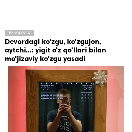
TEXNOLOGIYA
Devordagi ko'zgu, ko'zgujon,
aytchi...: yigit o'z qo'llari bilan
mo'jizaviy ko'zgu yasadi