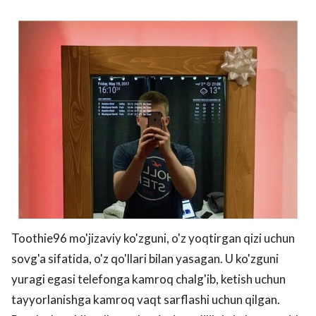
Toothie96 mo'jizaviy ko'zguni, o'z yoqtirgan qizi uchun
sovg'a sifatida, o'z qo'llari bilan yasagan. U ko'zguni
yuragi egasi telefonga kamroq chalg'ib, ketish uchun
tayyorlanishga kamroq vaqt sarflashi uchun qilgan.