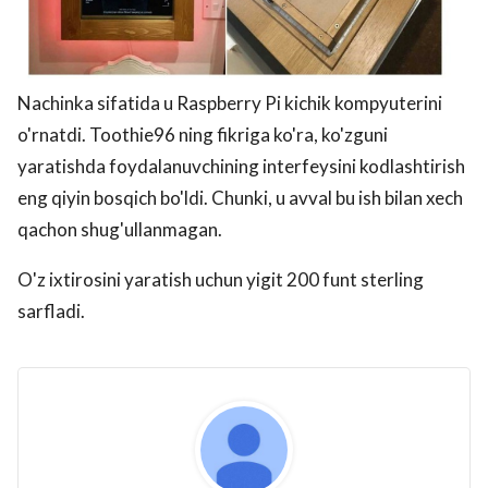
Nachinka sifatida u Raspberry Pi kichik kompyuterini
o'rnatdi. Toothie96 ning fikriga ko'ra, ko'zguni
yaratishda foydalanuvchining interfeysini kodlashtirish
eng qiyin bosqich bo'ldi. Chunki, u avval bu ish bilan xech
qachon shug'ullanmagan.
O'z ixtirosini yaratish uchun yigit 200 funt sterling
sarfladi.