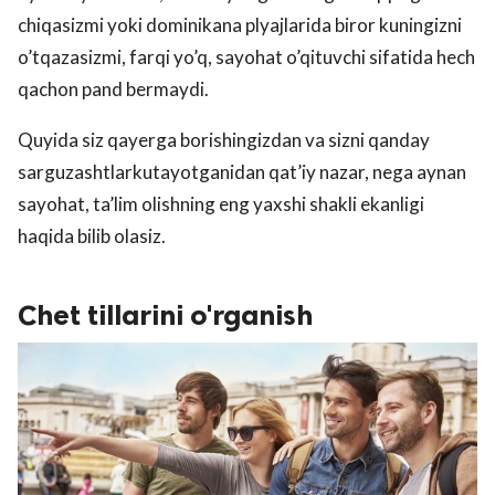
chiqasizmi yoki dominikana plyajlarida biror kuningizni
o’tqazasizmi, farqi yo’q, sayohat o’qituvchi sifatida hech
qachon pand bermaydi.
Quyida siz qayerga borishingizdan va sizni qanday
sarguzashtlarkutayotganidan qat’iy nazar, nega aynan
sayohat, ta’lim olishning eng yaxshi shakli ekanligi
haqida bilib olasiz.
Chet tillarini o'rganish