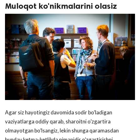
Muloqot ko'nikmalarini olasiz
Agar siz hayotingiz davomida sodir bo’ladigan
vaziyatlarga oddiy qarab, sharoitni o’zgartira
olmayotgan bo’lsangiz, lekin shunga qaramasdan
bunday ketma-ketlikda nimanidir o’zgartirishni