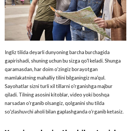
Ingliz tilida deyarli dunyoning barcha burchagida
gapirishadi, shuning uchun bu sizga qo’l keladi. Shunga
qaramasdan, har doim o’zingiz borayotgan
mamlakatning mahalliy tilini bilganingiz ma’qul.
Sayohatlar sizni turli xil tillarni o’rganishga majbur
qiladi. Tilning asosini kitoblar, video yoki boshqa
narsadan o’rganib olsangiz, qolganini shu tilda
so’zlashuvchi aholi bilan gaplashganda o’rganib ketasiz.