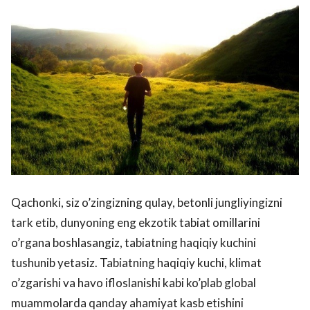
Qachonki, siz o’zingizning qulay, betonli jungliyingizni
tark etib, dunyoning eng ekzotik tabiat omillarini
o’rgana boshlasangiz, tabiatning haqiqiy kuchini
tushunib yetasiz. Tabiatning haqiqiy kuchi, klimat
o’zgarishi va havo ifloslanishi kabi ko’plab global
muammolarda qanday ahamiyat kasb etishini