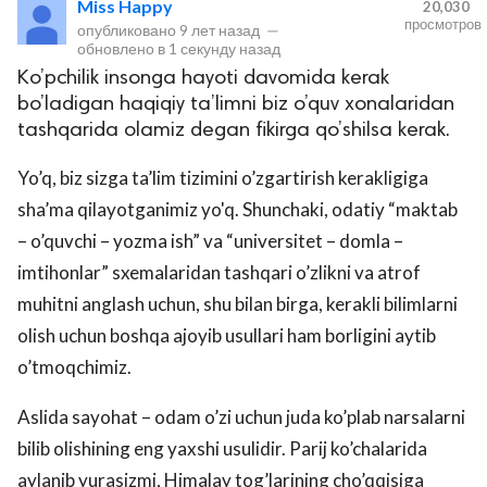
Miss Happy
20,030
просмотров
опубликовано
9 лет назад
—
обновлено в
1 секунду назад
Ko’pchilik insonga hayoti davomida kerak
bo’ladigan haqiqiy ta’limni biz o’quv xonalaridan
tashqarida olamiz degan fikirga qo’shilsa kerak.
Yo’q, biz sizga ta’lim tizimini o’zgartirish kerakligiga
sha’ma qilayotganimiz yo'q. Shunchaki, odatiy “maktab
lar
– o’quvchi – yozma ish” va “universitet – domla –
imtihonlar” sxemalaridan tashqari o’zlikni va atrof
 права защищены.
muhitni anglash uchun, shu bilan birga, kerakli bilimlarni
olish uchun boshqa ajoyib usullari ham borligini aytib
o’tmoqchimiz.
Aslida sayohat – odam o’zi uchun juda ko’plab narsalarni
bilib olishining eng yaxshi usulidir. Parij ko’chalarida
aylanib yurasizmi, Himalay tog’larining cho’qqisiga