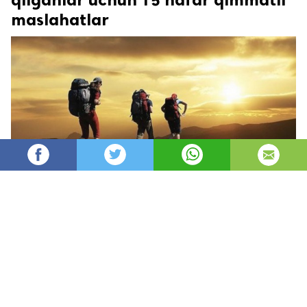
maslahatlar
Oydin
15,887
автор
просмотров
опубликовано
8 лет назад
—
обновлено в
1 час назад
Bahor – sershovqin shahardan tabiyatning
qo’yniga chiqish uchun achoyib fasl. Ammo,
bunday sayrga otlanganlar shuni hisobga olishlari