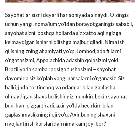
Sayohatlar sizni deyarli har soniyada sinaydi. O’zingiz
uchun yangi, noma’lum yo’ldan borayotganingiz sababli,
sayohat sizni, boshqa hollarda siz xatto aqlingizga
kelmaydigan ishlarni qilishga majbur qiladi. Nima ish
qilishingizning ahamiyati yo’q: Kombodjada fillarni
o’rgatasizmi, Appalachida adashib qolasizmi yoki
Braziliyada samba raqsiga tushasizmi – sayohat
davomida siz ko’plab yangi narsalarni o’rganasiz. Siz
balki, juda tortinchoq va odamlar bilan gaplasha
olmaydigan shaxs bo’lishingiz mumkin. Lekin sayohat
buni ham o’zgartiradi, axir yo’lda hech kim bilan
gaplashmaslikning iloji yo’q. Axir buning shaxsni
rivojlantirish kurslaridan nima kam joyi bor?