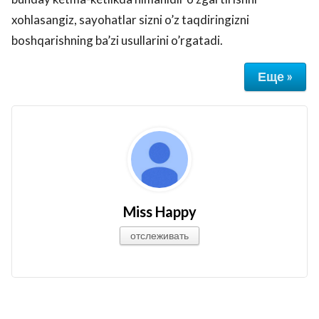
xohlasangiz, sayohatlar sizni o’z taqdiringizni
boshqarishning ba’zi usullarini o’rgatadi.
Еще »
Miss Happy
отслеживать