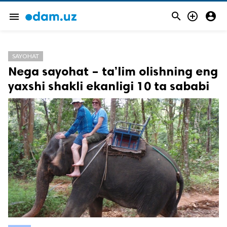



menu
SAYOHAT
Nega sayohat – ta’lim olishning eng
yaxshi shakli ekanligi 10 ta sababi