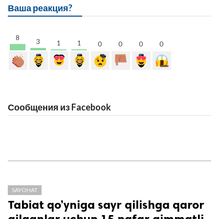
Ваша реакция?
8
3
1
1
0
0
0
0
Сообщения из Facebook
SAYOHAT
Tabiat qo’yniga sayr qilishga qaror
qilganlar uchun 15 nafar qimmatli