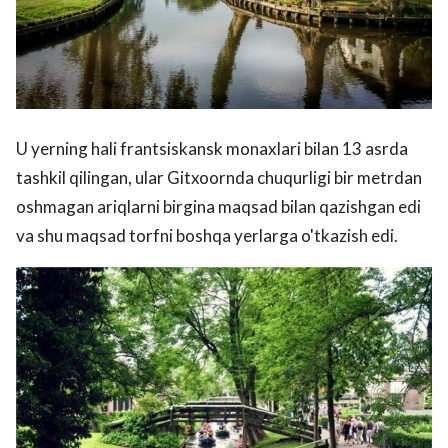
U yerning hali frantsiskansk monaxlari bilan 13 asrda
tashkil qilingan, ular Gitxoornda chuqurligi bir metrdan
oshmagan ariqlarni birgina maqsad bilan qazishgan edi
va shu maqsad torfni boshqa yerlarga o'tkazish edi.