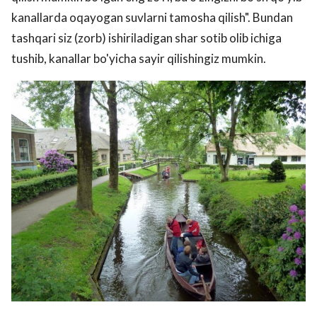
kanallarda oqayogan suvlarni tamosha qilish". Bundan
tashqari siz (zorb) ishiriladigan shar sotib olib ichiga
tushib, kanallar bo'yicha sayir qilishingiz mumkin.