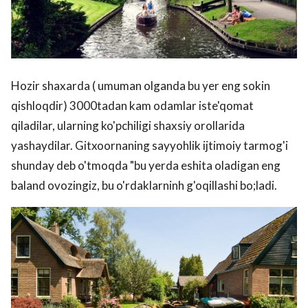
Hozir shaxarda ( umuman olganda bu yer eng sokin
qishloqdir) 3000tadan kam odamlar iste'qomat
qiladilar, ularning ko'pchiligi shaxsiy orollarida
yashaydilar. Gitxoornaning sayyohlik ijtimoiy tarmog'i
shunday deb o'tmoqda "bu yerda eshita oladigan eng
baland ovozingiz, bu o'rdaklarninh g'oqillashi bo;ladi.