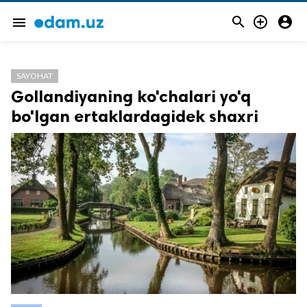



menu
SAYOHAT
Gollandiyaning ko'chalari yo'q
bo'lgan ertaklardagidek shaxri