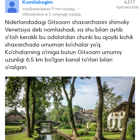
Komilabegim
6,217
просмотров
опубликовано
9 лет назад
—
обновлено в
1 секунду назад
Niderlandadagi Gitxoorn shaxarchasini shimoliy
Venetsiya deb nomlashadi, va shu bilan aytib
o'tish kerakki bu adolatdan chunki bu ajoyib kichik
shaxarchada umuman ko'chalar yo'q.
Ko'chalarning o'rniga butun Gitxoorn umumiy
uzunligi 6,5 km bo'lgan kanal to'rlari bilan
lar
o'ralgan.
 права защищены.