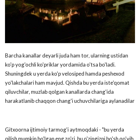
Barcha kanallar deyarli juda ham tor, ularning ustidan
ko'p yog'ochli ko'priklar yordamida o'tsa bo'ladi.
Shuningdek u yerda ko'p velosiped hamda peshexod
yo'lakchalari ham mavjud. Qishda bu yerda iste'qomat
qiluvchilar, muzlab qolgan kanallarda chang'ida
harakatlanib chaqqon chang'i uchuvchilariga aylanadilar
Gitxoorna ijtimoiy tarmog'i aytmoqdaki - "bu yerda
qilish mumkin bo'lgan eng zo'ri, bu o'zingizni bo'sh qo'yib