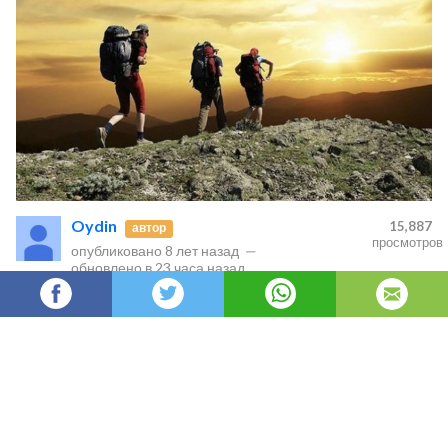
Oydin
15,887
автор
просмотров
опубликовано
8 лет назад
—
обновлено в
23 часа назад
Bahor – sershovqin shahardan tabiyatning
qo’yniga chiqish uchun achoyib fasl. Ammo,
bunday sayrga otlanganlar shuni hisobga olishlari
kerakki, piyoda turizm birinchi bor nazar
tashlaganda tuyulishi mumkin bo’lgan juda ham
oddiy mashg’ulotlardan emas.