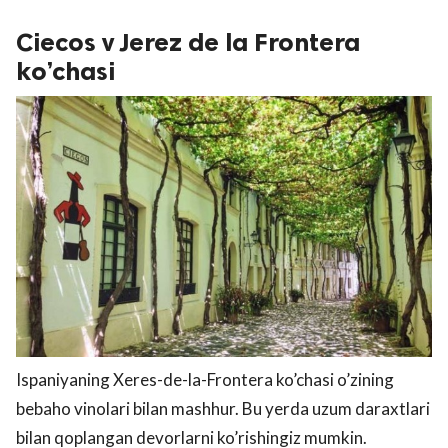
Ciecos v Jerez de la Frontera
ko’chasi
Ispaniyaning Xeres-de-la-Frontera ko’chasi o’zining
bebaho vinolari bilan mashhur. Bu yerda uzum daraxtlari
bilan qoplangan devorlarni ko’rishingiz mumkin.