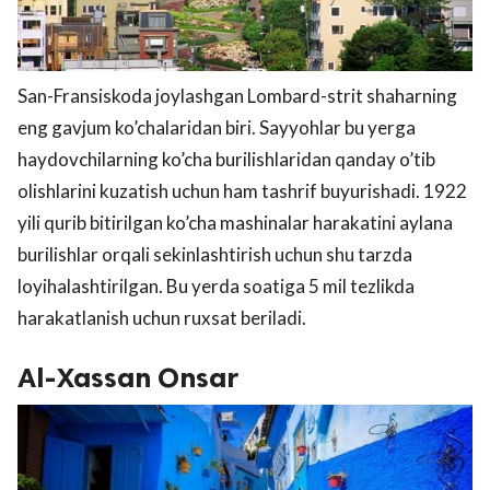
San-Fransiskoda joylashgan Lombard-strit shaharning
eng gavjum ko’chalaridan biri. Sayyohlar bu yerga
haydovchilarning ko’cha burilishlaridan qanday o’tib
olishlarini kuzatish uchun ham tashrif buyurishadi. 1922
yili qurib bitirilgan ko’cha mashinalar harakatini aylana
burilishlar orqali sekinlashtirish uchun shu tarzda
loyihalashtirilgan. Bu yerda soatiga 5 mil tezlikda
harakatlanish uchun ruxsat beriladi.
Al-Xassan Onsar