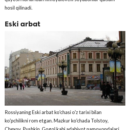
hosil qilinadi.
Eski arbat
Rossiyaning Eski arbat ko’chasi o’z tarixi bilan
ko’pchilikni rom etgan. Mazkur ko’chada Tolstoy,
Chexov, Pushkin, Gogol kabi adabiyot namoyondalari