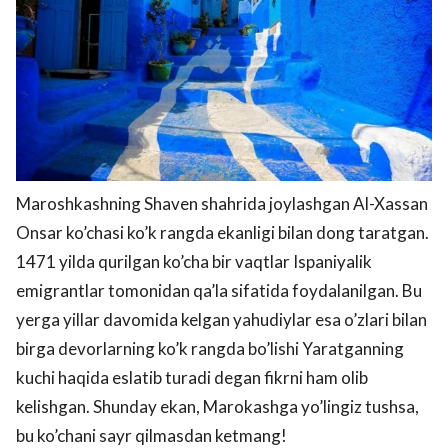
Maroshkashning Shaven shahrida joylashgan Al-Xassan
Onsar ko’chasi ko’k rangda ekanligi bilan dong taratgan.
1471 yilda qurilgan ko’cha bir vaqtlar Ispaniyalik
emigrantlar tomonidan qa’la sifatida foydalanilgan. Bu
yerga yillar davomida kelgan yahudiylar esa o’zlari bilan
birga devorlarning ko’k rangda bo’lishi Yaratganning
kuchi haqida eslatib turadi degan fikrni ham olib
kelishgan. Shunday ekan, Marokashga yo’lingiz tushsa,
bu ko’chani sayr qilmasdan ketmang!