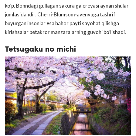
ko’p. Bonndagi gullagan sakura galereyasi aynan shular
jumlasidandir. Cherri-Blumsom-avenyuga tashrif
buyurgan insonlar esa bahor payti sayohat qilishga
kirishsalar betakror manzaralarning guvohi bo’lishadi.
Tetsugaku no michi