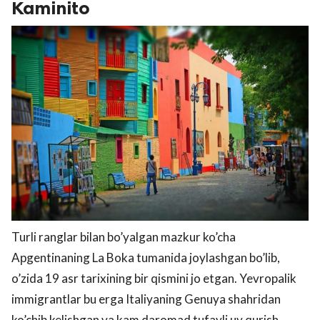
Kaminito
Turli ranglar bilan bo’yalgan mazkur ko’cha
Aрgentinaning La Boka tumanida joylashgan bo’lib,
o’zida 19 asr tarixining bir qismini jo etgan. Yevropalik
immigrantlar bu erga Italiyaning Genuya shahridan
ko’chib kelishgan va kam daromad tufayli uy qurish