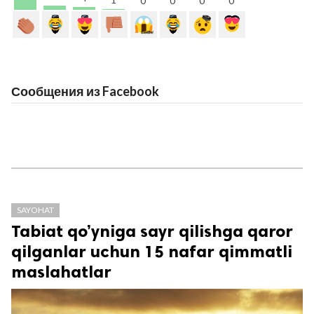
0
0
0
0
Сообщения из Facebook
SAYOHAT
Tabiat qo’yniga sayr qilishga qaror
qilganlar uchun 15 nafar qimmatli
maslahatlar