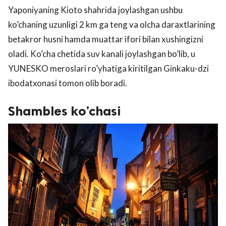
Yaponiyaning Kioto shahrida joylashgan ushbu
ko’chaning uzunligi 2 km ga teng va olcha daraxtlarining
betakror husni hamda muattar ifori bilan xushingizni
oladi. Ko’cha chetida suv kanali joylashgan bo’lib, u
YUNESKO meroslari ro’yhatiga kiritilgan Ginkaku-dzi
ibodatxonasi tomon olib boradi.
Shambles ko’chasi