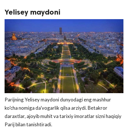
Yelisey maydoni
Parijning Yelisey maydoni dunyodagi eng mashhur
ko’cha nomiga da’vogarlik qilsa arziydi. Betakror
daraxtlar, ajoyib muhit va tarixiy imoratlar sizni haqiqiy
Parij bilan tanishtiradi.