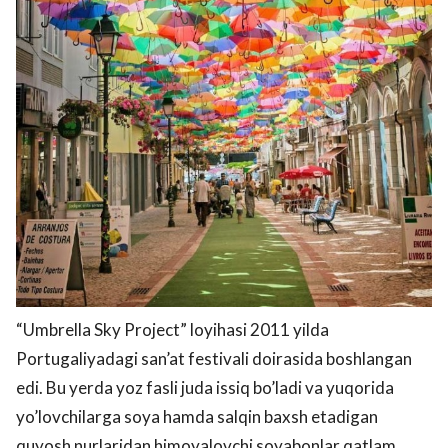
“Umbrella Sky Project” loyihasi 2011 yilda
Portugaliyadagi san’at festivali doirasida boshlangan
edi. Bu yerda yoz fasli juda issiq bo’ladi va yuqorida
yo’lovchilarga soya hamda salqin baxsh etadigan
quyosh nurlaridan himoyalovchi soyabonlar qatlam