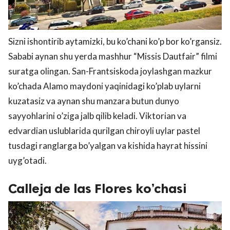
Sizni ishontirib aytamizki, bu ko’chani ko’p bor ko’rgansiz.
Sababi aynan shu yerda mashhur “Missis Dautfair” filmi
suratga olingan. San-Frantsiskoda joylashgan mazkur
ko’chada Alamo maydoni yaqinidagi ko’plab uylarni
kuzatasiz va aynan shu manzara butun dunyo
sayyohlarini o’ziga jalb qilib keladi. Viktorian va
edvardian uslublarida qurilgan chiroyli uylar pastel
tusdagi ranglarga bo’yalgan va kishida hayrat hissini
uyg’otadi.
Calleja de las Flores ko’chasi