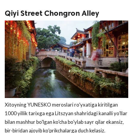
Qiyi Street Chongron Alley
Xitoyning YUNESKO meroslari ro’yxatiga kiritilgan
1000 yillik tarixga ega Litszyan shahridagi kanalli yo’llar
bilan mashhur bo’lgan ko’cha bo’ylab sayr qilar ekansiz,
bir-biridan ajoyib ko’prikchalarga duch kelasiz.