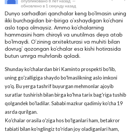
опубликовано
8 лет назад
—
обновлено в
1 секунду назад
Dunyo sarhadlari qanchalar keng bo’lmasin uning
ikki burchagidan bir-biriga o’xshaydigan ko’chani
aslo topa olmaysiz. Ammo ko’chalarning
hammasini ham chiroyli va unutilmas deya atab
bo’lmaydi. O’zining arxitekturasi va muhiti bilan
dovrug’ qozongan ko’chalar esa kishi hotirasida
butun umrga muhrlanib qoladi.
lar
Shunday ko’chalardan biri Kaminto prospekti bo’lib,
 права защищены.
uning go’zalligiga shaydo bo’lmaslikning aslo imkoni
yo’q. Bu yerga tashrif buyurgan mehmonlar ajoyib
suratlar tushirish bilan birga ko’hna tarix bag’riga tushib
qolgandek bo’ladilar. Sababi mazkur qadimiy ko’cha 19
asrda qurilgan.
Ko’chalar orasila o’ziga hos bo’lganlari ham, betakror
tabiati bilan ko’nglingiz to’ridan joy oladiganlari ham,