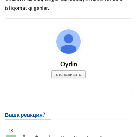
istiqomat qilganlar.
Oydin
отслеживать
Ваша реакция?
19
6
4
1