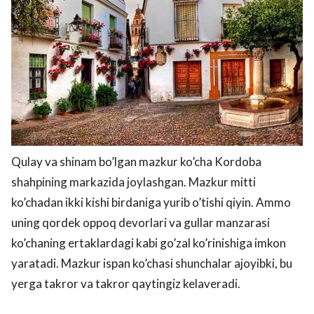
Qulay va shinam bo’lgan mazkur ko’cha Kordoba
shahрining markazida joylashgan. Mazkur mitti
ko’chadan ikki kishi birdaniga yurib o’tishi qiyin. Ammo
uning qordek oppoq devorlari va gullar manzarasi
ko’chaning ertaklardagi kabi go’zal ko’rinishiga imkon
yaratadi. Mazkur ispan ko’chasi shunchalar ajoyibki, bu
yerga takror va takror qaytingiz kelaveradi.