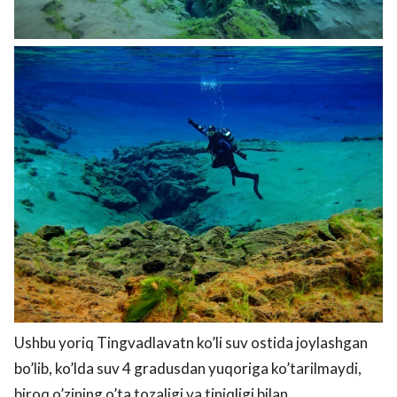
Ushbu yoriq Tingvadlavatn ko’li suv ostida joylashgan
bo’lib, ko’lda suv 4 gradusdan yuqoriga ko’tarilmaydi,
biroq o’zining o’ta tozaligi va tiniqligi bilan