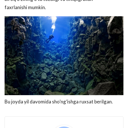
faxrlanishi mumkin.
Bu joyda yil davomida sho’ng’ishga ruxsat berilgan.