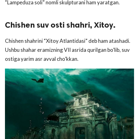
“Lampeduza soli” nomli skulpturani ham yaratgan.
Chishen suv osti shahri, Xitoy.
Chishen shahrini “Xitoy Atlantidasi” deb ham atashadi.
Ushbu shahar eramizning VII asrida qurilgan bo’lib, suv
ostiga yarim asr avval cho’kkan.