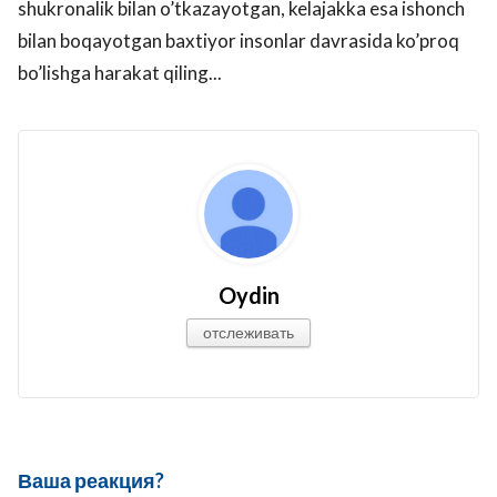
shukronalik bilan o’tkazayotgan, kelajakka esa ishonch
bilan boqayotgan baxtiyor insonlar davrasida ko’proq
bo’lishga harakat qiling...
Oydin
отслеживать
Ваша реакция?