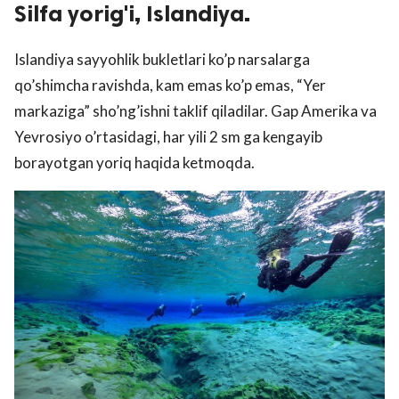
Silfa yorig'i, Islandiya.
Islandiya sayyohlik bukletlari ko’p narsalarga
qo’shimcha ravishda, kam emas ko’p emas, “Yer
markaziga” sho’ng’ishni taklif qiladilar. Gap Amerika va
Yevrosiyo o’rtasidagi, har yili 2 sm ga kengayib
borayotgan yoriq haqida ketmoqda.