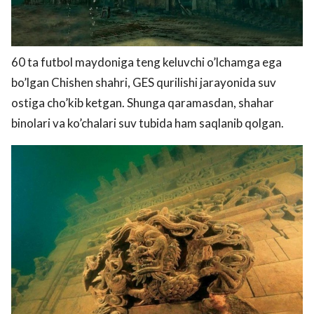
60 ta futbol maydoniga teng keluvchi o’lchamga ega
bo’lgan Chishen shahri, GES qurilishi jarayonida suv
ostiga cho’kib ketgan. Shunga qaramasdan, shahar
binolari va ko’chalari suv tubida ham saqlanib qolgan.