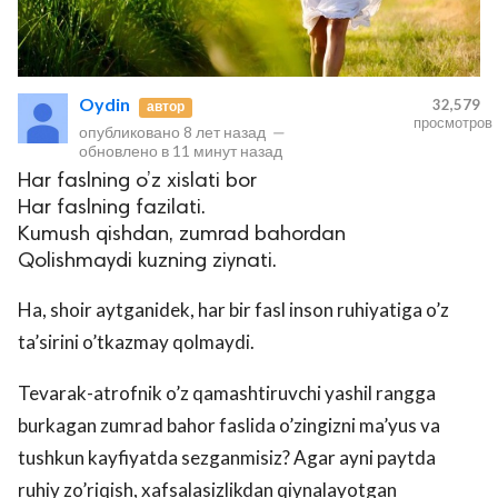
Oydin
32,579
автор
просмотров
опубликовано
8 лет назад
—
обновлено в
11 минут назад
Har faslning o’z xislati bor
Har faslning fazilati.
Kumush qishdan, zumrad bahordan
Qolishmaydi kuzning ziynati.
Ha, shoir aytganidek, har bir fasl inson ruhiyatiga o’z
ta’sirini o’tkazmay qolmaydi.
Tevarak-atrofnik o’z qamashtiruvchi yashil rangga
burkagan zumrad bahor faslida o’zingizni ma’yus va
tushkun kayfiyatda sezganmisiz? Agar ayni paytda
ruhiy zo’riqish, xafsalasizlikdan qiynalayotgan