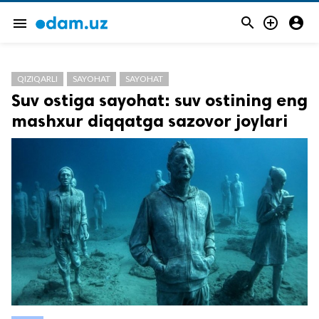



menu
QIZIQARLI
SAYOHAT
SAYOHAT
Suv ostiga sayohat: suv ostining eng
mashxur diqqatga sazovor joylari