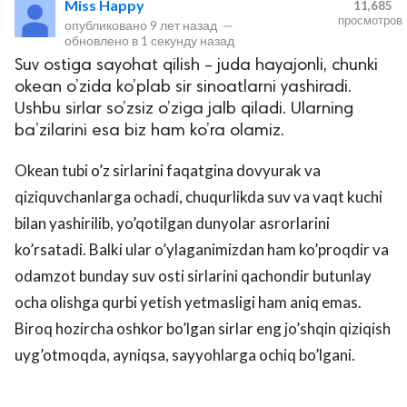
Miss Happy
11,685
просмотров
опубликовано
9 лет назад
—
обновлено в
1 секунду назад
Suv ostiga sayohat qilish – juda hayajonli, chunki
okean o’zida ko’plab sir sinoatlarni yashiradi.
Ushbu sirlar so’zsiz o’ziga jalb qiladi. Ularning
ba’zilarini esa biz ham ko’ra olamiz.
Okean tubi o’z sirlarini faqatgina dovyurak va
lar
qiziquvchanlarga ochadi, chuqurlikda suv va vaqt kuchi
bilan yashirilib, yo’qotilgan dunyolar asrorlarini
 права защищены.
ko’rsatadi. Balki ular o’ylaganimizdan ham ko’proqdir va
odamzot bunday suv osti sirlarini qachondir butunlay
ocha olishga qurbi yetish yetmasligi ham aniq emas.
Biroq hozircha oshkor bo’lgan sirlar eng jo’shqin qiziqish
uyg’otmoqda, ayniqsa, sayyohlarga ochiq bo’lgani.