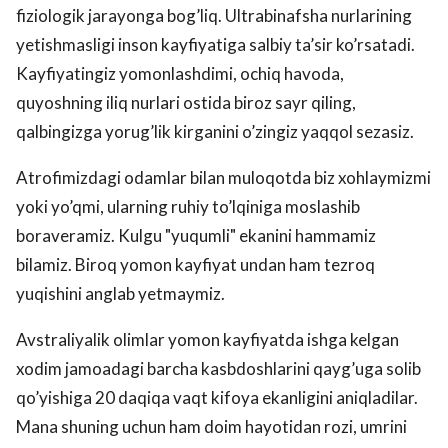
fiziologik jarayonga bog’liq. Ultrabinafsha nurlarining
yetishmasligi inson kayfiyatiga salbiy ta’sir ko’rsatadi.
Kayfiyatingiz yomonlashdimi, ochiq havoda,
quyoshning iliq nurlari ostida biroz sayr qiling,
qalbingizga yorug’lik kirganini o’zingiz yaqqol sezasiz.
Atrofimizdagi odamlar bilan muloqotda biz xohlaymizmi
yoki yo’qmi, ularning ruhiy to’lqiniga moslashib
boraveramiz. Kulgu "yuqumli" ekanini hammamiz
bilamiz. Biroq yomon kayfiyat undan ham tezroq
yuqishini anglab yetmaymiz.
Avstraliyalik olimlar yomon kayfiyatda ishga kelgan
xodim jamoadagi barcha kasbdoshlarini qayg’uga solib
qo’yishiga 20 daqiqa vaqt kifoya ekanligini aniqladilar.
Mana shuning uchun ham doim hayotidan rozi, umrini