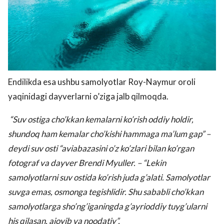
Endilikda esa ushbu samolyotlar Roy-Naymur oroli
yaqinidagi dayverlarni o’ziga jalb qilmoqda.
“Suv ostiga cho’kkan kemalarni ko’rish oddiy holdir,
shundoq ham kemalar cho’kishi hammaga ma’lum gap” –
deydi suv osti “aviabazasini o’z ko’zlari bilan ko’rgan
fotograf va dayver Brendi Myuller. – “Lekin
samolyotlarni suv ostida ko’rish juda g’alati. Samolyotlar
suvga emas, osmonga tegishlidir. Shu sababli cho’kkan
samolyotlarga sho’ng’iganingda g’ayrioddiy tuyg’ularni
his qilasan, ajoyib va noodatiy”.