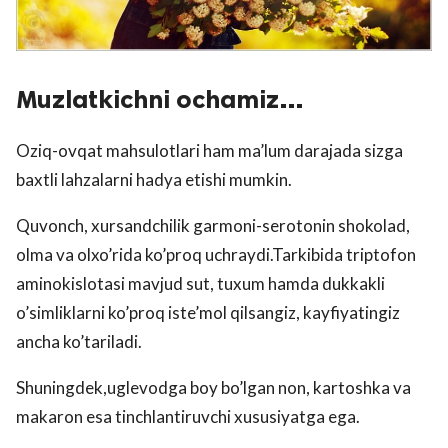
Muzlatkichni ochamiz…
Oziq-ovqat mahsulotlari ham ma’lum darajada sizga
baxtli lahzalarni hadya etishi mumkin.
Quvonch, xursandchilik garmoni-serotonin shokolad,
olma va olxo’rida ko’proq uchraydi.Tarkibida triptofon
aminokislotasi mavjud sut, tuxum hamda dukkakli
o’simliklarni ko’proq iste’mol qilsangiz, kayfiyatingiz
ancha ko’tariladi.
Shuningdek,uglevodga boy bo’lgan non, kartoshka va
makaron esa tinchlantiruvchi xususiyatga ega.