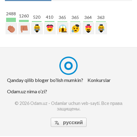
2488
1260
520
410
365
365
364
363
Qanday qilib bloger bo’lish mumkin?
Konkurslar
Odam.uz nima o’zi?
© 2026 Odam.uz - Odamlar uchun veb-sayti. Все права
защищены.
русский
