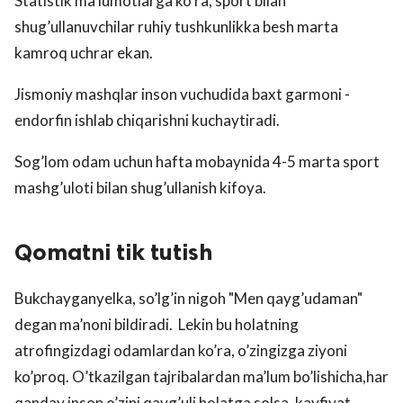
Statistik ma’lumotlarga ko’ra, sport bilan
shug’ullanuvchilar ruhiy tushkunlikka besh marta
kamroq uchrar ekan.
Jismoniy mashqlar inson vuchudida baxt garmoni -
endorfin ishlab chiqarishni kuchaytiradi.
Sog’lom odam uchun hafta mobaynida 4-5 marta sport
mashg’uloti bilan shug’ullanish kifoya.
Qomatni tik tutish
Bukchayganyelka, so’lg’in nigoh "Men qayg’udaman"
degan ma’noni bildiradi. Lekin bu holatning
atrofingizdagi odamlardan ko’ra, o’zingizga ziyoni
ko’proq. O’tkazilgan tajribalardan ma’lum bo’lishicha,har
qanday inson o’zini qayg’uli holatga solsa, kayfiyat