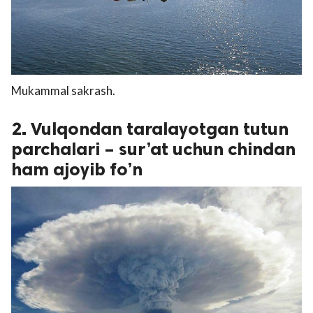
Mukammal sakrash.
2. Vulqondan taralayotgan tutun
parchalari – sur’at uchun chindan
ham ajoyib fo’n