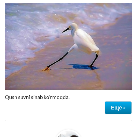
Qush suvni sinab ko’rmoqda.
Еще »