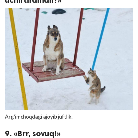
uchirtiraman?»
Arg’imchoqdagi ajoyib juftlik.
9. «Brr, sovuq!»