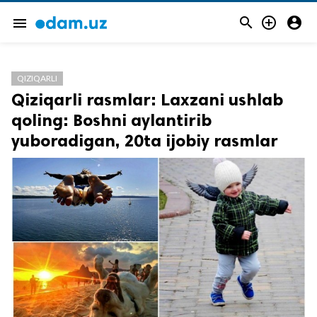



menu
QIZIQARLI
Qiziqarli rasmlar: Laxzani ushlab
qoling: Boshni aylantirib
yuboradigan, 20ta ijobiy rasmlar