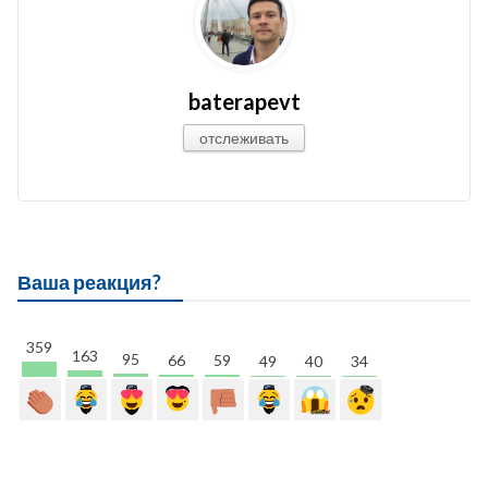
baterapevt
отслеживать
Ваша реакция?
359
163
95
66
59
49
40
34