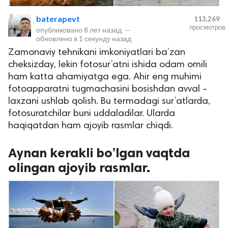
baterapevt
113,269
просмотров
опубликовано
8 лет назад
—
обновлено в
1 секунду назад
Zamonaviy tehnikani imkoniyatlari ba’zan
cheksizday, lekin fotosur’atni ishida odam omili
ham katta ahamiyatga ega. Ahir eng muhimi
fotoapparatni tugmachasini bosishdan avval –
laxzani ushlab qolish. Bu termadagi sur’atlarda,
lar
fotosuratchilar buni uddaladilar. Ularda
haqiqatdan ham ajoyib rasmlar chiqdi.
 права защищены.
Aynan kerakli bo’lgan vaqtda
olingan ajoyib rasmlar.