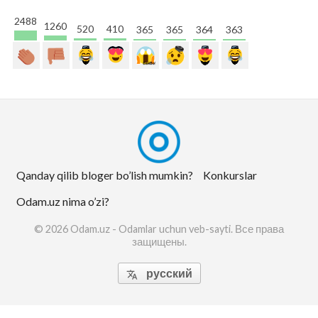
2488
1260
520
410
365
365
364
363
Qanday qilib bloger bo’lish mumkin?
Konkurslar
Odam.uz nima o’zi?
© 2026 Odam.uz - Odamlar uchun veb-sayti. Все права
защищены.
русский
