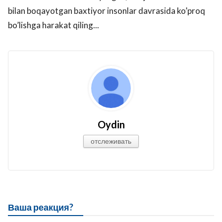
bilan boqayotgan baxtiyor insonlar davrasida ko’proq
bo’lishga harakat qiling...
Oydin
отслеживать
Ваша реакция?