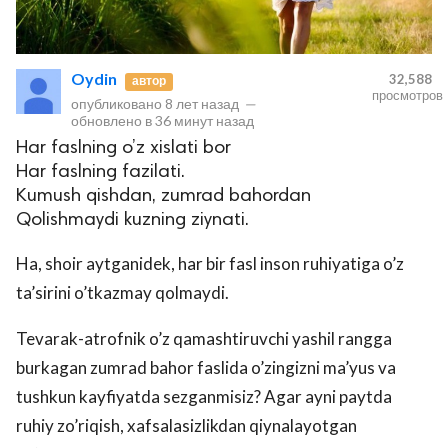
Oydin
32,588
автор
просмотров
опубликовано
8 лет назад
—
обновлено в
36 минут назад
Har faslning o’z xislati bor
Har faslning fazilati.
Kumush qishdan, zumrad bahordan
Qolishmaydi kuzning ziynati.
Ha, shoir aytganidek, har bir fasl inson ruhiyatiga o’z
ta’sirini o’tkazmay qolmaydi.
Tevarak-atrofnik o’z qamashtiruvchi yashil rangga
burkagan zumrad bahor faslida o’zingizni ma’yus va
tushkun kayfiyatda sezganmisiz? Agar ayni paytda
ruhiy zo’riqish, xafsalasizlikdan qiynalayotgan