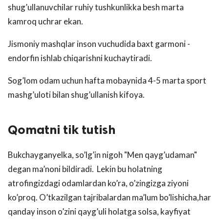
shug’ullanuvchilar ruhiy tushkunlikka besh marta
kamroq uchrar ekan.
Jismoniy mashqlar inson vuchudida baxt garmoni -
endorfin ishlab chiqarishni kuchaytiradi.
Sog’lom odam uchun hafta mobaynida 4-5 marta sport
mashg’uloti bilan shug’ullanish kifoya.
Qomatni tik tutish
Bukchayganyelka, so’lg’in nigoh "Men qayg’udaman"
degan ma’noni bildiradi. Lekin bu holatning
atrofingizdagi odamlardan ko’ra, o’zingizga ziyoni
ko’proq. O’tkazilgan tajribalardan ma’lum bo’lishicha,har
qanday inson o’zini qayg’uli holatga solsa, kayfiyat