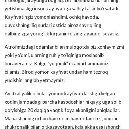
fiziologik jarayonga bog’liq. Ultrabinafsha nurlarining
yetishmasligi inson kayfiyatiga salbiy ta’sir ko’rsatadi.
Kayfiyatingiz yomonlashdimi, ochiq havoda,
quyoshning iliq nurlari ostida biroz sayr qiling,
qalbingizga yorug’lik kirganini o’zingiz yaqqol sezasiz.
Atrofimizdagi odamlar bilan muloqotda biz xohlaymizmi
yoki yo’qmi, ularning ruhiy to’lqiniga moslashib
boraveramiz. Kulgu "yuqumli" ekanini hammamiz
bilamiz. Biroq yomon kayfiyat undan ham tezroq
yuqishini anglab yetmaymiz.
Avstraliyalik olimlar yomon kayfiyatda ishga kelgan
xodim jamoadagi barcha kasbdoshlarini qayg’uga solib
qo’yishiga 20 daqiqa vaqt kifoya ekanligini aniqladilar.
Mana shuning uchun ham doim hayotidan rozi, umrini
shukronalik bilan o’tkazayotgan, kelajakka esa ishonch