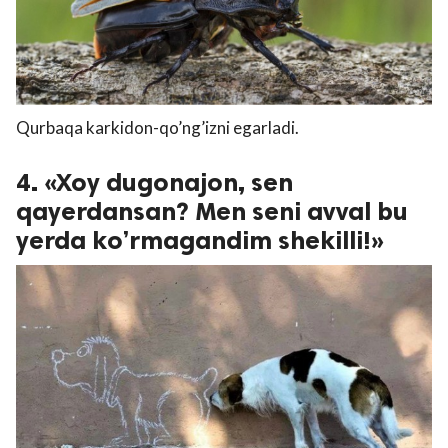
Qurbaqa karkidon-qo’ng’izni egarladi.
4. «Xoy dugonajon, sen
qayerdansan? Men seni avval bu
yerda ko’rmagandim shekilli!»