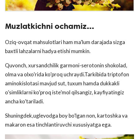
Muzlatkichni ochamiz…
Oziq-ovqat mahsulotlari ham ma’lum darajada sizga
baxtli lahzalarni hadya etishi mumkin.
Quvonch, xursandchilik garmoni-serotonin shokolad,
olma va olxo’rida ko’proq uchraydi.Tarkibida triptofon
aminokislotasi mavjud sut, tuxum hamda dukkakli
o’simliklarni ko’proq iste’mol qilsangiz, kayfiyatingiz
ancha ko’tariladi.
Shuningdek,uglevodga boy bo’lgan non, kartoshka va
makaron esa tinchlantiruvchi xususiyatga ega.