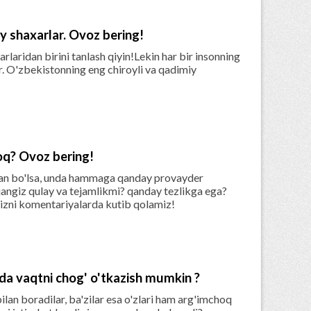
iy shaxarlar. Ovoz bering!
rlaridan birini tanlash qiyin!Lekin har bir insonning
r. O'zbekistonning eng chiroyli va qadimiy

oq? Ovoz bering!
tgan bo'lsa, unda hammaga qanday provayder
ejangiz qulay va tejamlikmi? qanday tezlikga ega?
gizni komentariyalarda kutib qolamiz!
ida vaqtni chog' o'tkazish mumkin ?
ilan boradilar, ba'zilar esa o'zlari ham arg'imchoq