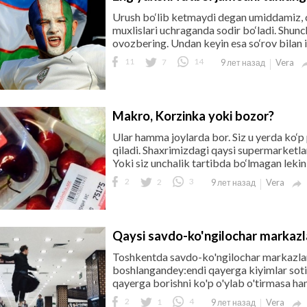
Urush bo‘lib ketmaydi degan umiddamiz, c
muxlislari uchraganda sodir bo‘ladi. Shun
ovozbering. Undan keyin esa so‘rov bilan ij
11
7
14
Vera
9 лет назад
Makro, Korzinka yoki bozor?
Ular hamma joylarda bor. Siz u yerda ko‘p p
qiladi. Shaxrimizdagi qaysi supermarketlar
Yoki siz unchalik tartibda bo‘lmagan lekin 
2
2
3
Vera
9 лет назад

Qaysi savdo-ko'ngilochar markazla
Toshkentda savdo-ko'ngilochar markazlari
boshlangandey:endi qayerga kiyimlar soti
qayerga borishni ko'p o'ylab o'tirmasa ham 
2
1
4
Vera
9 лет назад
