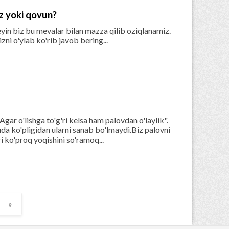
z yoki qovun?
yin biz bu mevalar bilan mazza qilib oziqlanamiz.
zni o'ylab ko'rib javob bering...
ar o'lishga to'g'ri kelsa ham palovdan o'laylik".
uda ko'pligidan ularni sanab bo'lmaydi.Biz palovni
i ko'proq yoqishini so'ramoq...
»