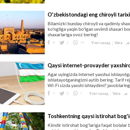
O'zbekistondagi eng chiroyli tarix
Bilamizki bunday chiroyli va qadimiy shaxa
ko'ngliga yaqin bo'lgan sevimli shaxari bo
shaxarlariga ovoz bering!
8
2
10
Vera
9 лет назад
Qaysi internet-provayder yaxshir
Agar uyingizda Internet yaxshui ishlayo
ishlatayotganingizni aytib bering. Tarif r
Wi-Fi sizda yaxshi ishlaydimi? javoblarin
1
0
1
Vera
9 лет назад

Toshkentning qaysi istirohat bog'
Kimdir istirohat bog'lariga faqat bolalar b