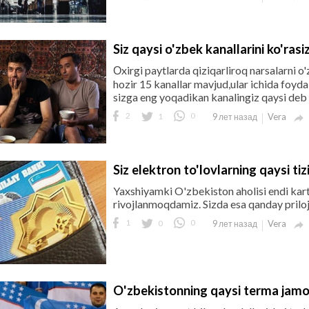
Siz qaysi o'zbek kanallarini ko'rasi
Оxirgi paytlarda qiziqarliroq narsalarni o
hozir 15 kanallar mavjud,ular ichida foydali
sizga eng yoqadikan kanalingiz qaysi deb 
2
1
0
Vera
9 лет назад

Siz elektron to'lovlarning qaysi tiz
Yaxshiyamki O'zbekiston aholisi endi kart
rivojlanmoqdamiz. Sizda esa qanday priloj
1
0
0
Vera
9 лет назад

O'zbekistonning qaysi terma jamoas