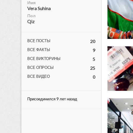
Имя
Vera Suhina
Пол
Qiz
ВСЕ ПОСТЫ
20
ВСЕ ФАКТЫ
9
ВСЕ ВИКТОРИНЫ
5
lar
ВСЕ ОПРОСЫ
25
 права защищены.
ВСЕ ВИДЕО
0
Присоединился 9 лет назад