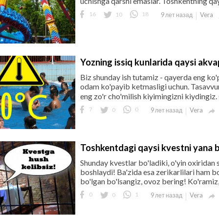
uchishga qarshi emaslar. Toshkentning qay
16
10
18
Vera
9 лет назад
Yozning issiq kunlarida qaysi akva
Biz shunday ish tutamiz - qayerda eng ko'
odam ko'payib ketmasligi uchun. Tasavvur
eng zo'r cho'milish kiyimingizni kiydingiz
7
0
0
Vera
9 лет назад

Toshkentdagi qaysi kvestni yana bi
Shunday kvestlar bo'ladiki, o'yin oxiridan
boshlaydi! Ba'zida esa zerikarlilari ham b
bo'lgan bo'lsangiz, ovoz bering! Ko'ramiz, 
0
0
1
Vera
9 лет назад
