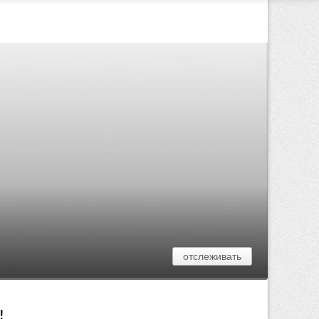
отслеживать
!