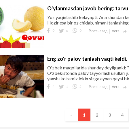
O'ylanmasdan javob bering: tarvu
Yoz yaqinlashib kelayapti. Ana shundan ke
Hozir esa bir oz chidab, nimani tanlashingi
0
0
0
Vera
9 лет назад

Eng zo'r palov tanlash vaqti keldi.
O'zbek maqollarida shunday deyilganki: "Ag
O'zbekistonda palov tayyorlash usullari j
yaxshi ko'ramiz lekin sizga aynan qaysi bir
4
1
5
Vera
9 лет назад

«
1
2
3
4