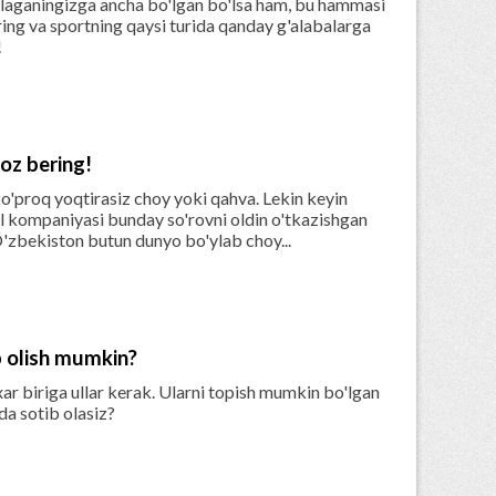
shlaganingizga ancha bo'lgan bo'lsa ham, bu hammasi
ng va sportning qaysi turida qanday g'alabalarga
!

oz bering!
o'proq yoqtirasiz choy yoki qahva. Lekin keyin
l kompaniyasi bunday so'rovni oldin o'tkazishgan
'zbekiston butun dunyo bo'ylab choy...
b olish mumkin?
ar biriga ullar kerak. Ularni topish mumkin bo'lgan
da sotib olasiz?
