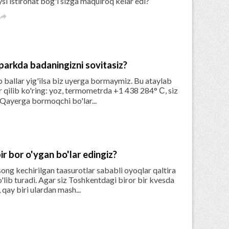
si istirohat bog'i sizga maqulroq kelar edi?

parkda badaningizni sovitasiz?
p ballar yig'ilsa biz uyerga bormaymiz. Bu ataylab
 qilib ko'ring: yoz, termometrda +1 438 284° С, siz
. Qayerga bormoqchi bo'lar...
r bor o'ygan bo'lar edingiz?
 song kechirilgan taasurotlar sababli oyoqlar qaltira
o'lib turadi. Agar siz Toshkentdagi biror bir kvesda
qay biri ulardan mash...