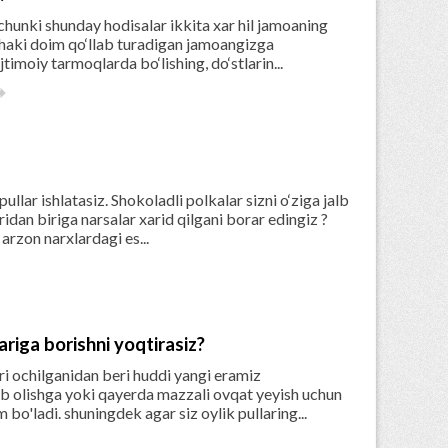
hunki shunday hodisalar ikkita xar hil jamoaning
chaki doim qo‘llab turadigan jamoangizga
timoiy tarmoqlarda bo‘lishing, do‘stlarin...

ullar ishlatasiz. Shokoladli polkalar sizni o‘ziga jalb
idan biriga narsalar xarid qilgani borar edingiz ?
arzon narxlardagi es...
riga borishni yoqtirasiz?
 ochilganidan beri huddi yangi eramiz
b olishga yoki qayerda mazzali ovqat yeyish uchun
bo'ladi. shuningdek agar siz oylik pullaring...