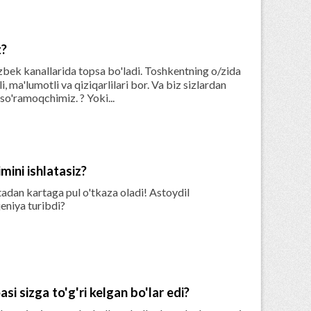
z?
'zbek kanallarida topsa bo'ladi. Toshkentning o/zida
, ma'lumotli va qiziqarlilari bor. Va biz sizlardan
so'ramoqchimiz. ? Yoki...
imini ishlatasiz?
adan kartaga pul o'tkaza oladi! Astoydil
eniya turibdi?
i sizga to'g'ri kelgan bo'lar edi?