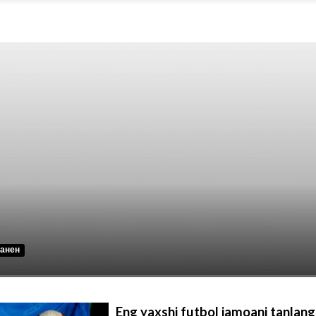
банен
Eng yaxshi futbol jamoani tanlang