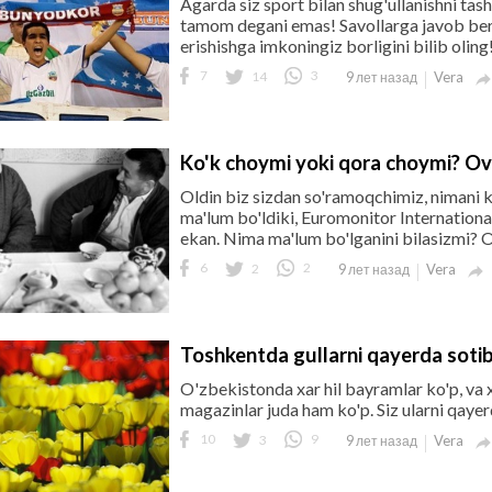
Agarda siz sport bilan shug'ullanishni ta
tamom degani emas! Savollarga javob beri
erishishga imkoningiz borligini bilib oling
7
14
3
Vera
9 лет назад
Ko'k choymi yoki qora choymi? Ov
Oldin biz sizdan so'ramoqchimiz, nimani k
ma'lum bo'ldiki, Euromonitor Internationa
ekan. Nima ma'lum bo'lganini bilasizmi? O
6
2
2
Vera
9 лет назад

Toshkentda gullarni qayerda soti
O'zbekistonda xar hil bayramlar ko'p, va x
magazinlar juda ham ko'p. Siz ularni qayer
10
3
9
Vera
9 лет назад