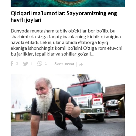
Qiziqarli ma’lumotlar: Sayyoramizning eng
havfli joylari
Dunyoda muxtasham tabiiy ob’ektlar bor bo’lib, bu
sharhimizda sizga faqatgina ularning kichik qismigina
havola etiladi. Lekin, ular alohida e’tiborga loyiq
ekaniga ishonchingiz komil bo’lsin! O’ziga rom etuvchi
bu jarliklar, tepaliklar va sohillar go’zall...
3
1
1
8 лет назад
