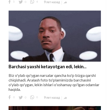
5
0
4
9 лет назад

Barchasi yaxshi ketayotgan edi, lekin...
Biz o'ylab qo'ygan narsalar qancha ko'p bizga qarshi
chiqishadi. Aralash foto to'plamimizda barchasini
o'ylab qo'ygan, lekin ishlari o'xshamay qo'lgan odamlar
haqida.
0
0
0
9 лет назад
