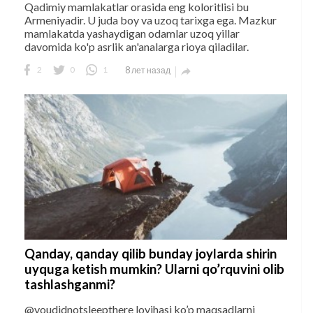
Qadimiy mamlakatlar orasida eng koloritlisi bu
Armeniyadir. U juda boy va uzoq tarixga ega. Mazkur
mamlakatda yashaydigan odamlar uzoq yillar
davomida ko'p asrlik an'analarga rioya qiladilar.
2
0
1
8 лет назад

Qanday, qanday qilib bunday joylarda shirin
uyquga ketish mumkin? Ularni qo’rquvini olib
tashlashganmi?
@youdidnotsleepthere loyihasi ko’p maqsadlarni