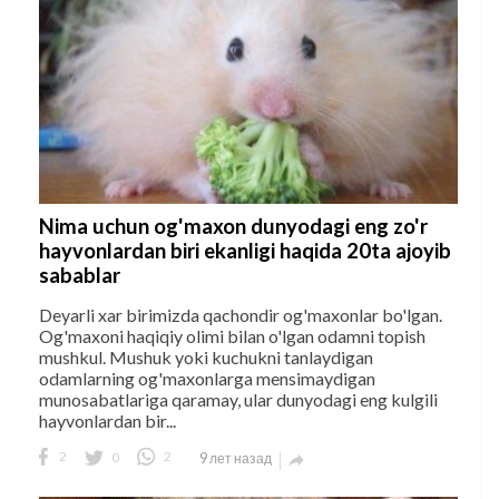
Nima uchun og'maxon dunyodagi eng zo'r
hayvonlardan biri ekanligi haqida 20ta ajoyib
sabablar
Deyarli xar birimizda qachondir og'maxonlar bo'lgan.
Og'maxoni haqiqiy olimi bilan o'lgan odamni topish
mushkul. Mushuk yoki kuchukni tanlaydigan
odamlarning og'maxonlarga mensimaydigan
munosabatlariga qaramay, ular dunyodagi eng kulgili
hayvonlardan bir...
2
0
2
9 лет назад
