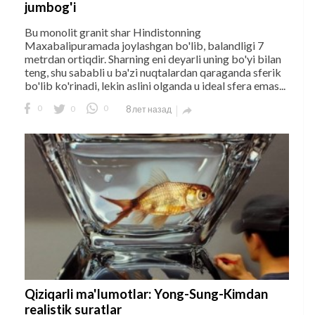
jumbog'i
Bu monolit granit shar Hindistonning
Maxabalipuramada joylashgan bo'lib, balandligi 7
metrdan ortiqdir. Sharning eni deyarli uning bo'yi bilan
teng, shu sababli u ba'zi nuqtalardan qaraganda sferik
bo'lib ko'rinadi, lekin aslini olganda u ideal sfera emas...
0
0
0
8 лет назад

Qiziqarli ma'lumotlar: Yong-Sung-Kimdan
realistik suratlar