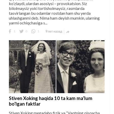
ko’zlaydi, ulardan asosiysi – provokatsion. Siz
bilolmaysiz yoki tortisholmaysiz, rasmlarda
tasvirlangan bu odamlar rostdan ham shu yerda
uhlashganmi deb. Nima ham deyish mumkin, ularning
yarmi ochiqchasiga s...
1
0
1
9 лет назад

Stiven Xoking haqida 10 ta kam ma’lum
bo’lgan faktlar
Stiven Xoking megadaho fizik va “Vaqtning qisqacha