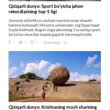
Qiziqarli dunyo: Sport bo’yicha jahon
rekordlarining top-5 ligi
Jismoniy aktivliksiz yashash mumkin emas ekanini
hamma tushunadi. Me’yoriy yuklamalar sog’liqqa faqat
foyda keltiradi. Bugun sizga jahonning 5 ta antiqa sport
bo’yicha rekordlar haqida gapirib bermoqchi edik.
0
0
0
8 лет назад

Qiziqarli dunyo: Krishnaning moyli sharining