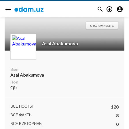



menu
отслеживать
Asal Abakumova
Имя
Asal Abakumova
Пол
Qiz
ВСЕ ПОСТЫ
128
ВСЕ ФАКТЫ
8
ВСЕ ВИКТОРИНЫ
0