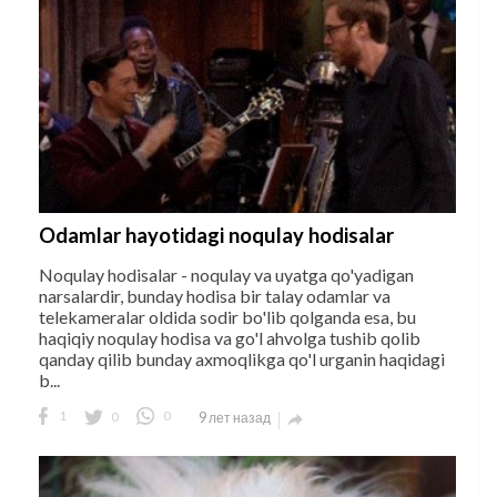
Odamlar hayotidagi noqulay hodisalar
Noqulay hodisalar - noqulay va uyatga qo'yadigan
narsalardir, bunday hodisa bir talay odamlar va
telekameralar oldida sodir bo'lib qolganda esa, bu
haqiqiy noqulay hodisa va go'l ahvolga tushib qolib
qanday qilib bunday axmoqlikga qo'l urganin haqidagi
b...
1
0
0
9 лет назад
