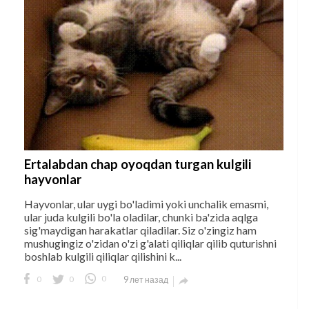
Ertalabdan chap oyoqdan turgan kulgili
hayvonlar
Hayvonlar, ular uygi bo'ladimi yoki unchalik emasmi,
ular juda kulgili bo'la oladilar, chunki ba'zida aqlga
sig'maydigan harakatlar qiladilar. Siz o'zingiz ham
mushugingiz o'zidan o'zi g'alati qiliqlar qilib quturishni
boshlab kulgili qiliqlar qilishini k...
0
0
0
9 лет назад
