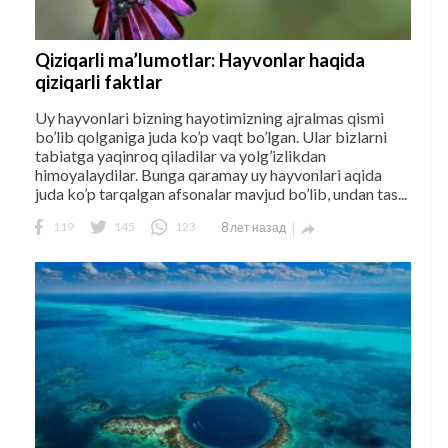
Qiziqarli ma’lumotlar: Hayvonlar haqida
qiziqarli faktlar
Uy hayvonlari bizning hayotimizning ajralmas qismi
bo’lib qolganiga juda ko’p vaqt bo’lgan. Ular bizlarni
tabiatga yaqinroq qiladilar va yolg’izlikdan
himoyalaydilar. Bunga qaramay uy hayvonlari aqida
juda ko’p tarqalgan afsonalar mavjud bo’lib, undan tas...
119
145
123
8 лет назад
