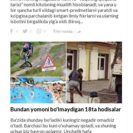
tarixi” nomli kitobning muallifi hisoblanadi, va yana u
bir qancha turli xildagi smart-predmetlarni yaratdi va
ko’pgina parchalanib ketgan ilmiy fikrlarni va ularning
isbotini birgalikda yig’a oldi. Biroq...
6
2
0
9 лет назад

Bundan yomoni bo'lmaydigan 18ta hodisalar
Ba'zida shunday bo'ladiki kuningiz negadir omadsiz
o'tadi. Barchasi bu kuni o'xshamay qoladi, va shuning
uchun biz hayron qolamiz. Unchalik hafa