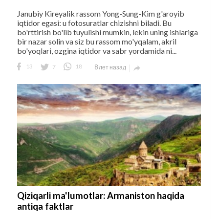
Janubiy Kireyalik rassom Yong-Sung-Kim g'aroyib
iqtidor egasi: u fotosuratlar chizishni biladi. Bu
bo'rttirish bo'lib tuyulishi mumkin, lekin uning ishlariga
bir nazar solin va siz bu rassom mo'yqalam, akril
bo'yoqlari, ozgina iqtidor va sabr yordamida ni...
13
7
18
8 лет назад

Qiziqarli ma'lumotlar: Armaniston haqida
antiqa faktlar