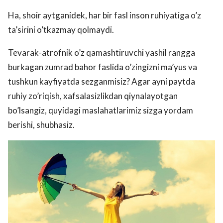
Ha, shoir aytganidek, har bir fasl inson ruhiyatiga o’z
ta’sirini o’tkazmay qolmaydi.
Tevarak-atrofnik o’z qamashtiruvchi yashil rangga
burkagan zumrad bahor faslida o’zingizni ma’yus va
tushkun kayfiyatda sezganmisiz? Agar ayni paytda
ruhiy zo’riqish, xafsalasizlikdan qiynalayotgan
bo’lsangiz, quyidagi maslahatlarimiz sizga yordam
berishi, shubhasiz.