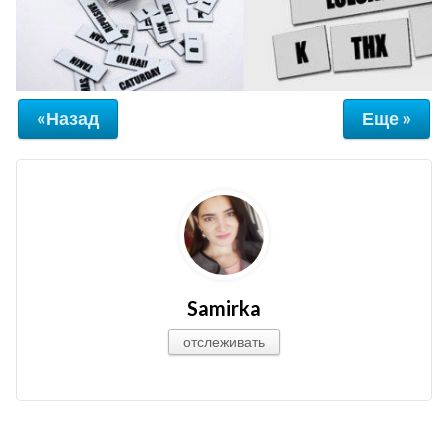
«Назад
Еще »
Samirka
отслеживать