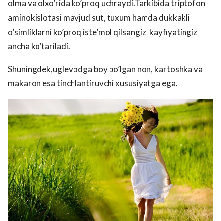
olma va olxo’rida ko’proq uchraydi.Tarkibida triptofon
aminokislotasi mavjud sut, tuxum hamda dukkakli
o’simliklarni ko’proq iste’mol qilsangiz, kayfiyatingiz
ancha ko’tariladi.
Shuningdek,uglevodga boy bo’lgan non, kartoshka va
makaron esa tinchlantiruvchi xususiyatga ega.