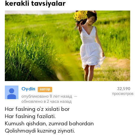
kerakli tavsiyalar
Oydin
32,590
автор
просмотров
опубликовано
8 лет назад
—
обновлено в
2 часа назад
Har faslning o’z xislati bor
Har faslning fazilati.
Kumush qishdan, zumrad bahordan
Qolishmaydi kuzning ziynati.