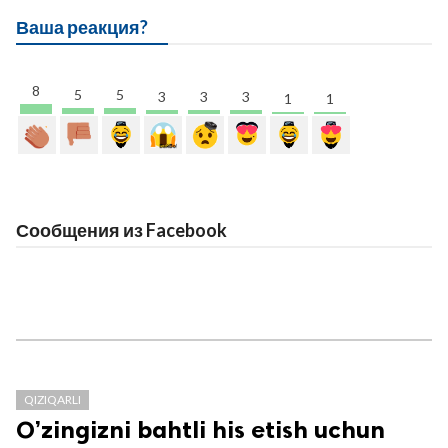
Ваша реакция?
8
5
5
3
3
3
1
1
Сообщения из Facebook
QIZIQARLI
O’zingizni bahtli his etish uchun