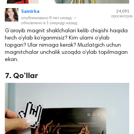
Samirka
24,091
просмотров
опубликовано
8 лет назад
—
обновлено в
1 секунду назад
G’aroyib magnit shaklchalari kelib chiqishi haqida
hech o’ylab ko’rganmisiz? Kim ularni o’ylab
topgan? Ular nimaga kerak? Muzlatgich uchun
magnitchalar unchalik uzoqda o’ylab topilmagan
ekan.
lar
7. Qo’llar
 права защищены.