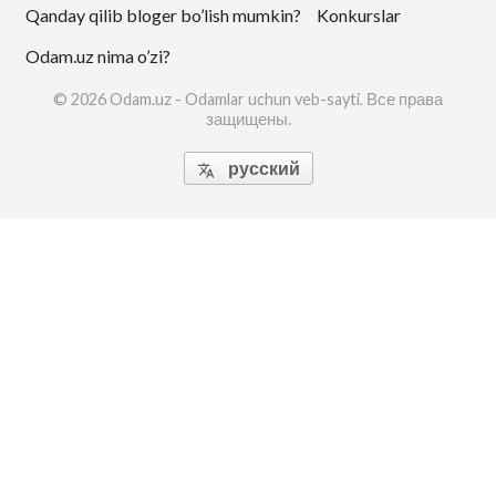
Qanday qilib bloger bo’lish mumkin?
Konkurslar
Odam.uz nima o’zi?
© 2026 Odam.uz - Odamlar uchun veb-sayti. Все права
защищены.
русский
