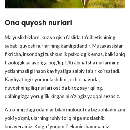
Ona quyosh nurlari
Ma’yuslikbizlarni kuz va qish faslida ta’qib etishining
sababi quyosh nurlarining kamligidandir. Mutaxassislar
fikricha, insondagi tushkunlik psixologik emas, balki aniq
fiziologik jarayonga bog’liq. Ultrabinafsha nurlarining
yetishmasligi inson kayfiyatiga salbiy ta’sir ko’rsatadi.
Kayfiyatingiz yomonlashdimi, ochiq havoda,
quyoshning iliq nurlari ostida biroz sayr qiling,
qalbingizga yorug’lik kirganini o’zingiz yaqqol sezasiz.
Atrofimizdagi odamlar bilan muloqotda biz xohlaymizmi
yoki yo’qmi, ularning ruhiy to’lqiniga moslashib
boraveramiz. Kulgu "yuqumli" ekanini hammamiz