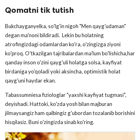
Qomatni tik tutish
Bukchayganyelka, so’lg’in nigoh "Men qayg’udaman"
degan ma’noni bildiradi. Lekin bu holatning
atrofingizdagi odamlardan ko’ra, o’zingizga ziyoni
ko’proq. O’tkazilgan tajribalardan ma’lum bo’lishicha,har
qanday inson o’zini qayg’uli holatga solsa, kayfiyat
birdaniga yo’qoladi yoki aksincha, optimistik holat
qayg’uni haydar ekan.
Tabassumniesa fiziologlar "yaxshi kayfiyat tugmasi",
deyishadi. Hattoki, ko’zda yosh bilan majburan
jilmaysangiz ham qalbingiz g’ubordan tozalanib borishini
hisqilasiz. Buni o’zingizda sinab ko’ring.