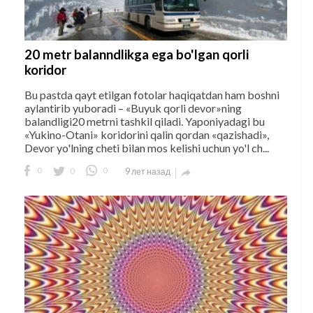
20 metr balanndlikga ega bo'lgan qorli
koridor
Bu pastda qayt etilgan fotolar haqiqatdan ham boshni
aylantirib yuboradi – «Buyuk qorli devor»ning
balandligi20 metrni tashkil qiladi. Yaponiyadagi bu
«Yukino-Otani» koridorini qalin qordan «qazishadi»,
Devor yo'lning cheti bilan mos kelishi uchun yo'l ch...
0
0
0
9 лет назад
