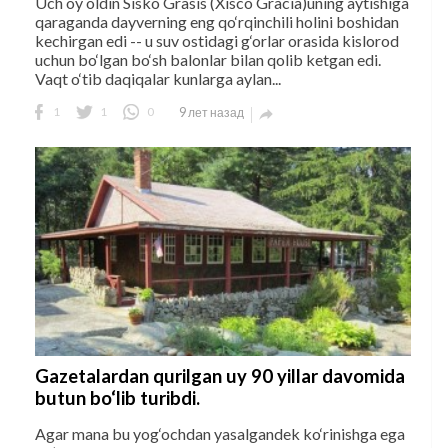
Uch oy oldin Sisko Grasis (Xisco Gràcia)uning aytishiga
qaraganda dayverning eng qo‘rqinchili holini boshidan
kechirgan edi -- u suv ostidagi g‘orlar orasida kislorod
uchun bo‘lgan bo‘sh balonlar bilan qolib ketgan edi.
Vaqt o‘tib daqiqalar kunlarga aylan...
1
1
0
9 лет назад

Gazetalardan qurilgan uy 90 yillar davomida
butun bo‘lib turibdi.
Agar mana bu yog‘ochdan yasalgandek ko‘rinishga ega