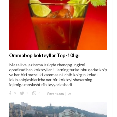
Ommabop kokteyllar Top-10ligi
Mazali va jazirama issiqda chanqog'ingizni
qondiradihan kokteyllar. Ularning turlari shu qadar ko'p
va har biri mazaliki xammasini ichib ko'rgin keladi,
lekin aniqlashlaricha xar bir kokteyl shaxarning
iqlimiga moslashtirib tayyorlashadi.
0
1
0
9 лет назад
