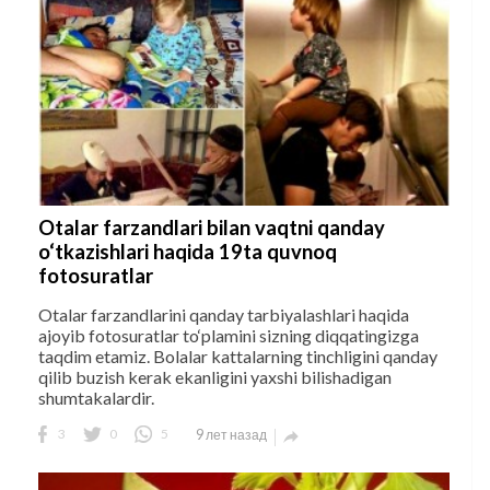
Otalar farzandlari bilan vaqtni qanday
o‘tkazishlari haqida 19ta quvnoq
fotosuratlar
Otalar farzandlarini qanday tarbiyalashlari haqida
ajoyib fotosuratlar to‘plamini sizning diqqatingizga
taqdim etamiz. Bolalar kattalarning tinchligini qanday
qilib buzish kerak ekanligini yaxshi bilishadigan
shumtakalardir.
3
0
5
9 лет назад
