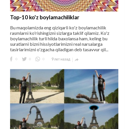
Top-10 ko'z boylamachiliklar
Bu maqolamizda eng qiziqarli ko'z boylamachilik
rasmlarni ko'rishingizni sizlarga taklif qilamiz. Ko'z
boylamachilik turli hilda baxolansa ham, keling bu
suratlarni bizni hissiyotlarimizni real narsalarga
tasirlarimizni o'zgacha qiladigan deb tasavvur qil...
0
0
0
9 лет назад
