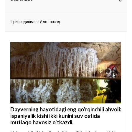
Присоединился 9 лет назад
lar
 права защищены.
Dayverning hayotidagi eng qo‘rqinchili ahvoli:
ispaniyalik kishi ikki kunini suv ostida
mutlaqo havosiz o‘tkazdi.