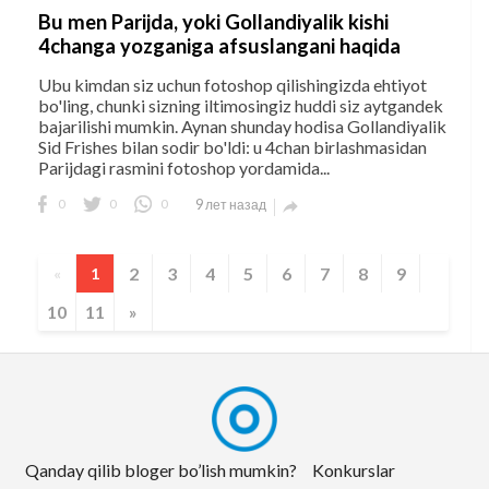
Bu men Parijda, yoki Gollandiyalik kishi
4changa yozganiga afsuslangani haqida
Ubu kimdan siz uchun fotoshop qilishingizda ehtiyot
bo'ling, chunki sizning iltimosingiz huddi siz aytgandek
bajarilishi mumkin. Aynan shunday hodisa Gollandiyalik
Sid Frishes bilan sodir bo'ldi: u 4chan birlashmasidan
Parijdagi rasmini fotoshop yordamida...
0
0
0
9 лет назад

2
3
4
5
6
7
8
9
«
1
10
11
»
Qanday qilib bloger bo’lish mumkin?
Konkurslar