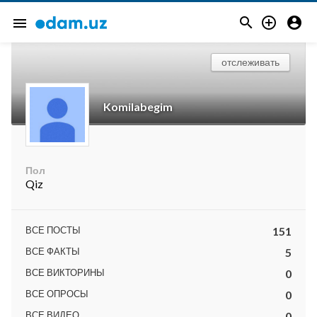



menu
отслеживать
Komilabegim
Пол
Qiz
ВСЕ ПОСТЫ
151
ВСЕ ФАКТЫ
5
ВСЕ ВИКТОРИНЫ
0
ВСЕ ОПРОСЫ
0
ВСЕ ВИДЕО
0