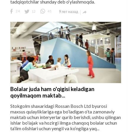
tadqiqotchilar shunday deb o‘ylashmoqda.
24
12
41
9 лет назад

Bolalar juda ham o'qigisi keladigan
qoyilmaqom maktab...
Stokgolm shaxaridagi Rossan Bosch Ltd byurosi
maxsus qulayliklariga ega bo‘ladigan o‘ta zamonaviy
maktab uchun interyerlar qurib berishdi, ushbu qilingan
ishlar bo‘lajak va hozirgi ilmga chanqoq bolalar uchun
ta‘lim olishlari uchun yengil va ko‘ngilga yaq...