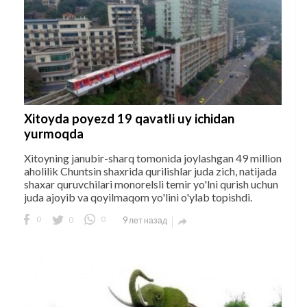
Xitoyda poyezd 19 qavatli uy ichidan
yurmoqda
Xitoyning janubir-sharq tomonida joylashgan 49 million
aholilik Chuntsin shaxrida qurilishlar juda zich, natijada
shaxar quruvchilari monorelsli temir yo'lni qurish uchun
juda ajoyib va qoyilmaqom yo'lini o'ylab topishdi.
0
0
0
9 лет назад
