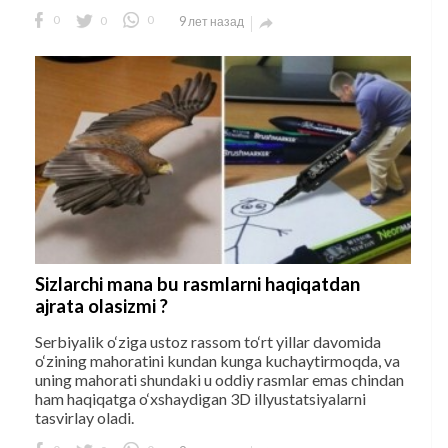
0
0
0
9 лет назад

Sizlarchi mana bu rasmlarni haqiqatdan
ajrata olasizmi ?
Serbiyalik o‘ziga ustoz rassom to‘rt yillar davomida
o‘zining mahoratini kundan kunga kuchaytirmoqda, va
uning mahorati shundaki u oddiy rasmlar emas chindan
ham haqiqatga o‘xshaydigan 3D illyustatsiyalarni
tasvirlay oladi.