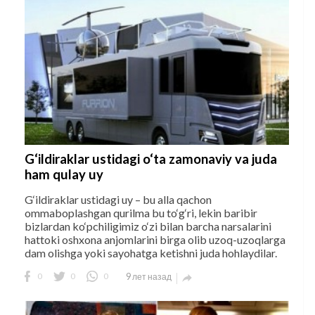
G‘ildiraklar ustidagi o‘ta zamonaviy va juda
ham qulay uy
G‘ildiraklar ustidagi uy – bu alla qachon
ommaboplashgan qurilma bu to‘g‘ri, lekin baribir
bizlardan ko‘pchiligimiz o‘zi bilan barcha narsalarini
hattoki oshxona anjomlarini birga olib uzoq-uzoqlarga
dam olishga yoki sayohatga ketishni juda hohlaydilar.
0
0
0
9 лет назад
