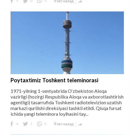
0
0
0
9 лет назад

Poytaxtimiz Toshkent teleminorasi
1971-yilning 1-sentyabrida O‘zbekiston Aloqa
vazirligi (hozirgi Respublika Aloqa va axborotlashtirish
agentligi) tasarrufida Toshkent radiotelevizion uzatish
markazi qurilishi direksiyasi tashkil etildi. Qisqa fursat
ichida yangi teleminora loyihasini tay...
4
1
0
9 лет назад
