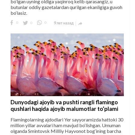
bo‘lgan uyning oldiga yaqinroq kelib qarasangiz, u
butunlar oddiy gazetalardan qurilgan ekanligiga guvoh
bo‘lasiz.
0
0
0
9 лет назад

Dunyodagi ajoyib va pushti rangli flamingo
qushlari haqida ajoyib malumotlar to‘plami
Flamingolarning ajdodlari Yer sayyoramizda hattoki 30
million yillar avvalari ham mavjud bo‘lishgan. Umuman
olganda Smintovsk Millliy Hayvonot bog‘ining barcha