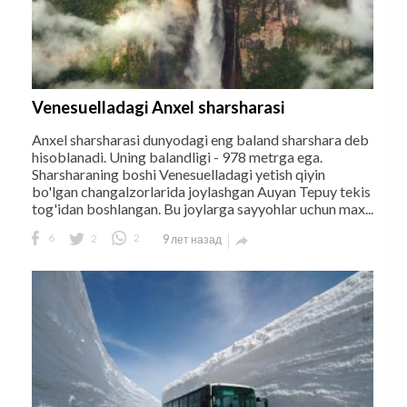
Venesuelladagi Anxel sharsharasi
Anxel sharsharasi dunyodagi eng baland sharshara deb
hisoblanadi. Uning balandligi - 978 metrga ega.
Sharsharaning boshi Venesuelladagi yetish qiyin
bo'lgan changalzorlarida joylashgan Auyan Tepuy tekis
tog'idan boshlangan. Bu joylarga sayyohlar uchun max...
6
2
2
9 лет назад
