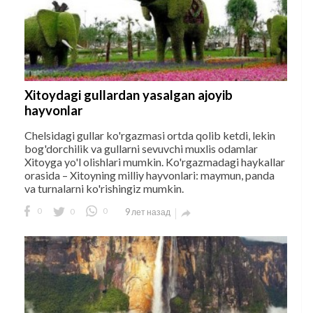
Xitoydagi gullardan yasalgan ajoyib
hayvonlar
Chelsidagi gullar ko'rgazmasi ortda qolib ketdi, lekin
bog'dorchilik va gullarni sevuvchi muxlis odamlar
Xitoyga yo'l olishlari mumkin. Ko'rgazmadagi haykallar
orasida – Xitoyning milliy hayvonlari: maymun, panda
va turnalarni ko'rishingiz mumkin.
0
0
0
9 лет назад
