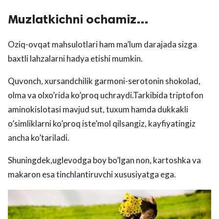
Muzlatkichni ochamiz…
Oziq-ovqat mahsulotlari ham ma’lum darajada sizga
baxtli lahzalarni hadya etishi mumkin.
Quvonch, xursandchilik garmoni-serotonin shokolad,
olma va olxo’rida ko’proq uchraydi.Tarkibida triptofon
aminokislotasi mavjud sut, tuxum hamda dukkakli
o’simliklarni ko’proq iste’mol qilsangiz, kayfiyatingiz
ancha ko’tariladi.
Shuningdek,uglevodga boy bo’lgan non, kartoshka va
makaron esa tinchlantiruvchi xususiyatga ega.