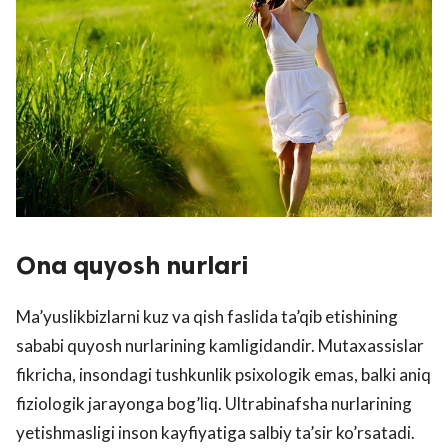
Ona quyosh nurlari
Ma’yuslikbizlarni kuz va qish faslida ta’qib etishining
sababi quyosh nurlarining kamligidandir. Mutaxassislar
fikricha, insondagi tushkunlik psixologik emas, balki aniq
fiziologik jarayonga bog’liq. Ultrabinafsha nurlarining
yetishmasligi inson kayfiyatiga salbiy ta’sir ko’rsatadi.