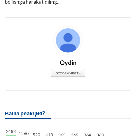
bo’lishga harakat qiling...
Oydin
отслеживать
Ваша реакция?
2488
1260
520
410
365
365
364
363