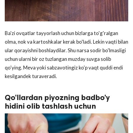
Ba'zi ovqatlar tayyorlash uchun bizlarga to'g'ralgan
olma, nok va kartoshkalar kerak bo'ladi. Lekin vaqti bilan
ular qorayishni boshlaydilar. Shu narsa sodir bo'lmasligi
uchun ularni bir oz tuzlangan muzday suvga solib
qo'ying. Meva yoki sabzavotingiz ko'p vaqt quddi endi
kesilgandek turaveradi.
Qo'llardan piyozning badbo'y
hidini olib tashlash uchun