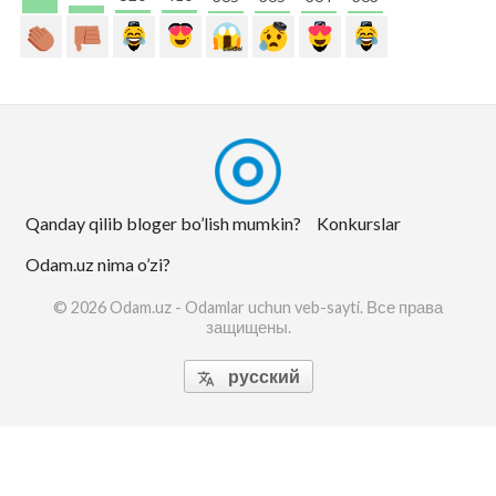
Qanday qilib bloger bo’lish mumkin?
Konkurslar
Odam.uz nima o’zi?
© 2026 Odam.uz - Odamlar uchun veb-sayti. Все права
защищены.
русский
