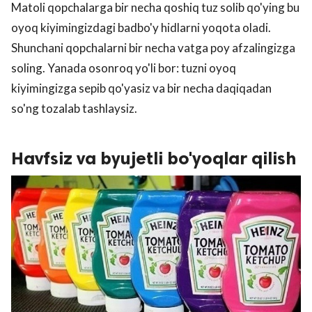
Matoli qopchalarga bir necha qoshiq tuz solib qo'ying bu
oyoq kiyimingizdagi badbo'y hidlarni yoqota oladi.
Shunchani qopchalarni bir necha vatga poy afzalingizga
soling. Yanada osonroq yo'li bor: tuzni oyoq
kiyimingizga sepib qo'yasiz va bir necha daqiqadan
so'ng tozalab tashlaysiz.
Havfsiz va byujetli bo'yoqlar qilish