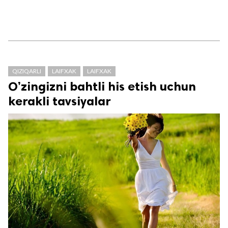
QIZIQARLI
LAIFXAK
LAIFXAK
O’zingizni bahtli his etish uchun
kerakli tavsiyalar