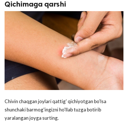
Qichimaga qarshi
Chivin chaqgan joylari qattig' qichiyotgan bo'lsa
shunchaki barmog'ingizni ho'llab tuzga botirib
yaralangan joyga surting.