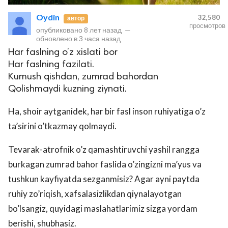
Oydin
32,580
автор
просмотров
опубликовано
8 лет назад
—
обновлено в
3 часа назад
Har faslning o’z xislati bor
Har faslning fazilati.
Kumush qishdan, zumrad bahordan
Qolishmaydi kuzning ziynati.
Ha, shoir aytganidek, har bir fasl inson ruhiyatiga o’z
ta’sirini o’tkazmay qolmaydi.
Tevarak-atrofnik o’z qamashtiruvchi yashil rangga
burkagan zumrad bahor faslida o’zingizni ma’yus va
tushkun kayfiyatda sezganmisiz? Agar ayni paytda
ruhiy zo’riqish, xafsalasizlikdan qiynalayotgan
bo’lsangiz, quyidagi maslahatlarimiz sizga yordam
berishi, shubhasiz.