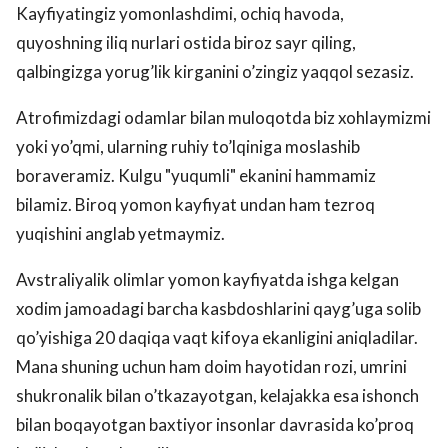
Kayfiyatingiz yomonlashdimi, ochiq havoda,
quyoshning iliq nurlari ostida biroz sayr qiling,
qalbingizga yorug’lik kirganini o’zingiz yaqqol sezasiz.
Atrofimizdagi odamlar bilan muloqotda biz xohlaymizmi
yoki yo’qmi, ularning ruhiy to’lqiniga moslashib
boraveramiz. Kulgu "yuqumli" ekanini hammamiz
bilamiz. Biroq yomon kayfiyat undan ham tezroq
yuqishini anglab yetmaymiz.
Avstraliyalik olimlar yomon kayfiyatda ishga kelgan
xodim jamoadagi barcha kasbdoshlarini qayg’uga solib
qo’yishiga 20 daqiqa vaqt kifoya ekanligini aniqladilar.
Mana shuning uchun ham doim hayotidan rozi, umrini
shukronalik bilan o’tkazayotgan, kelajakka esa ishonch
bilan boqayotgan baxtiyor insonlar davrasida ko’proq