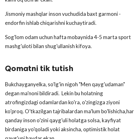
Jismoniy mashqlar inson vuchudida baxt garmoni -
endorfin ishlab chiqarishni kuchaytiradi.
Sog’lom odam uchun hafta mobaynida 4-5 marta sport
mashg’uloti bilan shug’ullanish kifoya.
Qomatni tik tutish
Bukchayganyelka, so’lg’in nigoh "Men qayg’udaman"
degan ma’noni bildiradi. Lekin bu holatning
atrofingizdagi odamlardan ko’ra, o’zingizga ziyoni
ko’proq. O’tkazilgan tajribalardan ma’lum bo’lishicha,har
qanday inson o’zini qayg’uli holatga solsa, kayfiyat
birdaniga yo’qoladi yoki aksincha, optimistik holat
qayg’uni haydar ekan.