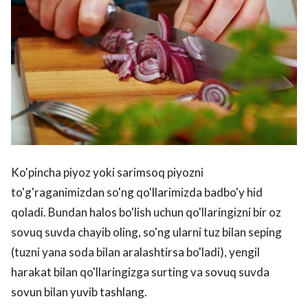
Ko'pincha piyoz yoki sarimsoq piyozni
to'g'raganimizdan so'ng qo'llarimizda badbo'y hid
qoladi. Bundan halos bo'lish uchun qo'llaringizni bir oz
sovuq suvda chayib oling, so'ng ularni tuz bilan seping
(tuzni yana soda bilan aralashtirsa bo'ladi), yengil
harakat bilan qo'llaringizga surting va sovuq suvda
sovun bilan yuvib tashlang.