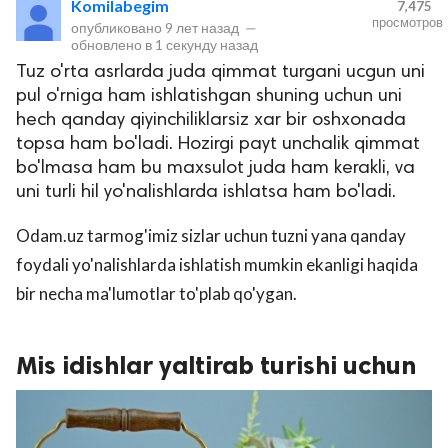
Komilabegim
7,475
просмотров
опубликовано
9 лет назад
—
обновлено в
1 секунду назад
Tuz o'rta asrlarda juda qimmat turgani ucgun uni
pul o'rniga ham ishlatishgan shuning uchun uni
hech qanday qiyinchiliklarsiz xar bir oshxonada
topsa ham bo'ladi. Hozirgi payt unchalik qimmat
bo'lmasa ham bu maxsulot juda ham kerakli, va
uni turli hil yo'nalishlarda ishlatsa ham bo'ladi.
lar
Odam.uz tarmog'imiz sizlar uchun tuzni yana qanday
 права защищены.
foydali yo'nalishlarda ishlatish mumkin ekanligi haqida
bir necha ma'lumotlar to'plab qo'ygan.
Mis idishlar yaltirab turishi uchun