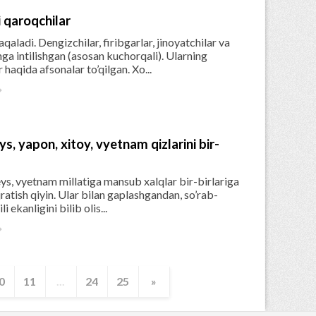
 qaroqchilar
aladi. Dengizchilar, firibgarlar, jinoyatchilar va
ga intilishgan (asosan kuchorqali). Ularning
 haqida afsonalar to’qilgan. Xo...

ys, yapon, xitoy, vyetnam qizlarini bir-
reys, vyetnam millatiga mansub xalqlar bir-birlariga
jratish qiyin. Ular bilan gaplashgandan, so’rab-
 ekanligini bilib olis...

0
11
...
24
25
»