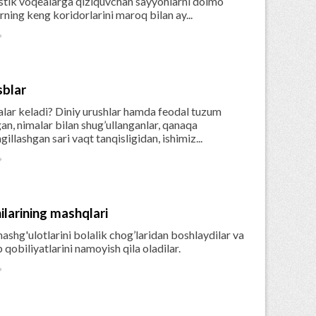
istik voqealarga qiziquvchan sayyohlarni doimo
ning keng koridorlarini maroq bilan ay...

sblar
alar keladi? Diniy urushlar hamda feodal tuzum
n, nimalar bilan shug’ullanganlar, qanaqa
llashgan sari vaqt tanqisligidan, ishimiz...

ilarining mashqlari
mashg'ulotlarini bolalik chog’laridan boshlaydilar va
b qobiliyatlarini namoyish qila oladilar.
