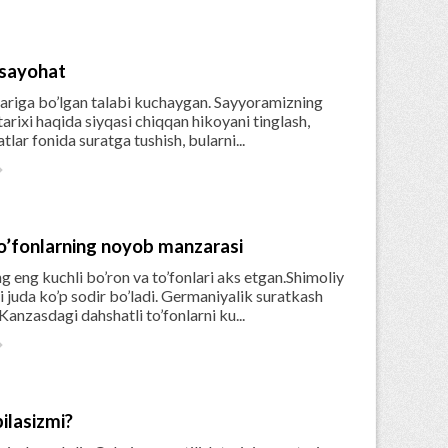
 sayohat
ariga bo’lgan talabi kuchaygan. Sayyoramizning
 tarixi haqida siyqasi chiqqan hikoyani tinglash,
ar fonida suratga tushish, bularni...

to’fonlarning noyob manzarasi
eng kuchli bo’ron va to’fonlari aks etgan.Shimoliy
 juda ko’p sodir bo’ladi. Germaniyalik suratkash
nzasdagi dahshatli to’fonlarni ku...

ilasizmi?