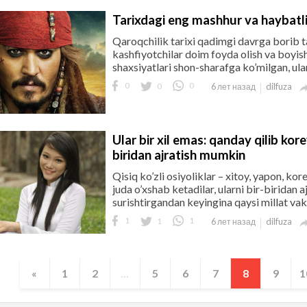
Tarixdagi eng mashhur va haybatli
Qaroqchilik tarixi qadimgi davrga borib taq
kashfiyotchilar doim foyda olish va boyish
shaxsiyatlari shon-sharafga ko’milgan, ular
0
0
0
dilfuza
6 лет назад
Ular bir xil emas: qanday qilib kore
biridan ajratish mumkin
Qisiq ko’zli osiyoliklar – xitoy, yapon, ko
juda o’xshab ketadilar, ularni bir-biridan a
surishtirgandan keyingina qaysi millat vakili
1
1
1
dilfuza
6 лет назад
«
1
2
...
5
6
7
8
9
1