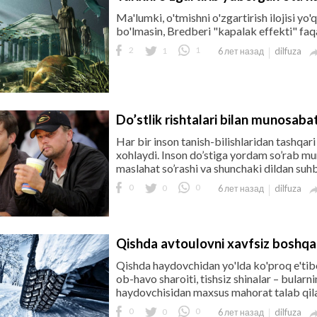
Ma'lumki, o'tmishni o'zgartirish ilojisi yo'
bo'lmasin, Bredberi "kapalak effekti" faqa
2
1
1
dilfuza
6 лет назад
Do’stlik rishtalari bilan munosaba
Har bir inson tanish-bilishlaridan tashqari 
xohlaydi. Inson do’stiga yordam so’rab muro
maslahat so’rashi va shunchaki dildan suhbat
0
0
0
dilfuza
6 лет назад
Qishda avtoulovni xavfsiz boshqar
Qishda haydovchidan yo'lda ko'proq e'tibo
ob-havo sharoiti, tishsiz shinalar – bul
haydovchisidan maxsus mahorat talab qilad
0
0
0
dilfuza
6 лет назад