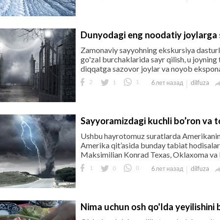
Dunyodagi eng noodatiy joylarga
Zamonaviy sayyohning ekskursiya dasturl
go'zal burchaklarida sayr qilish, u joyning
diqqatga sazovor joylar va noyob eksponatl
2
1
1
dilfuza
6 лет назад
Sayyoramizdagi kuchli bo’ron va 
Ushbu hayrotomuz suratlarda Amerikaning 
Amerika qit’asida bunday tabiat hodisalari
Maksimilian Konrad Texas, Oklaxoma va Ka
1
0
0
dilfuza
6 лет назад
Nima uchun osh qo'lda yeyilishini b