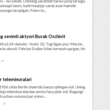
i – bu oshdir. Oshning yaratilish tarixi uzoq tarixga,
nafaqat taom, balki haqiqiy san’at asari hamdir.
nyoga tarqalgan. Palov to...

ng sevimli aktyori Burak Ozchivit
84 yil 24-dekabr; Yoshi: 35; Tug'ilgan joyi: Mersin,
aviy ahvoli: Fahriye Evdjen bilan turmush qurgan, bir

 teleminoralari
1926 yilda Berlin shahrida barpo qilingan edi. Uning
irgi teleminoralardan ancha farq qilar edi. Bugungi
sh uchun osmono’par minor...
