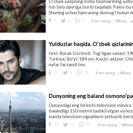
O’zbek xalqining milliy taomlarining sulton
Inb Sino davriga borib taqaladi. Palov bu 
Shuning uchun ham uning dovrug’i butun du
5
1
1
dilfuza
6 лет назад
Yulduzlar haqida. O’zbek qizlarini
Ismi: Burak Ozchivit; Tug'ilgan sanasi: 19
Turkiya; Bo'yi: 184 sm; Kasbi: aktyor; Oil
nafar farzandi bor.
19
8
20
dilfuza
6 лет назад
Dunyoning eng baland osmono’par
Dunyodagi eng birinchi television minora 
balandligi 150 metrni tashkil etgan va hoz
kunda television signallarni yetkazib beri
36
29
36
dilfuza
6 лет назад