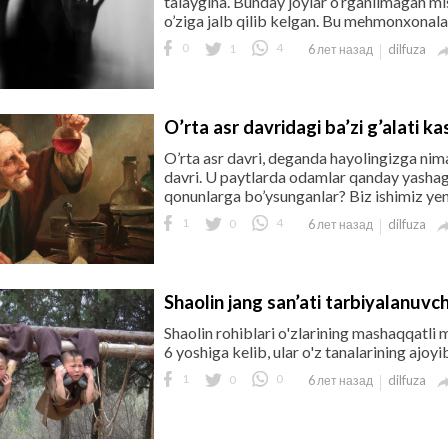
talaygina. Bunday joylar o’rganilmagan m
o’ziga jalb qilib kelgan. Bu mehmonxonalar
0
1
4
dilfuza
6 лет назад
O’rta asr davridagi ba’zi g’alati ka
O’rta asr davri, deganda hayolingizga nim
davri. U paytlarda odamlar qanday yashaga
qonunlarga bo’ysunganlar? Biz ishimiz yengi
1
0
4
dilfuza
6 лет назад
Shaolin jang san’ati tarbiyalanuvch
Shaolin rohiblari o'zlarining mashaqqatli 
6 yoshiga kelib, ular o'z tanalarining ajoyi
1
0
0
dilfuza
6 лет назад