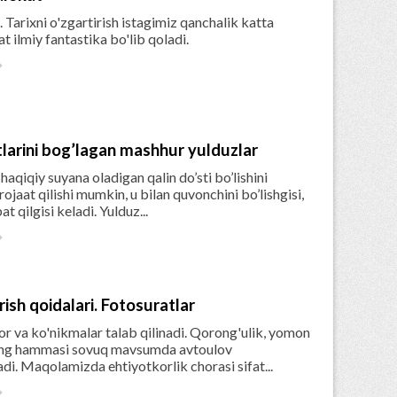
q. Tarixni o'zgartirish istagimiz qanchalik katta
t ilmiy fantastika bo'lib qoladi.

tlarini bog’lagan mashhur yulduzlar
haqiqiy suyana oladigan qalin do’sti bo’lishini
jaat qilishi mumkin, u bilan quvonchini bo’lishgisi,
 qilgisi keladi. Yulduz...

ish qoidalari. Fotosuratlar
r va ko'nikmalar talab qilinadi. Qorong'ulik, yomon
arning hammasi sovuq mavsumda avtoulov
i. Maqolamizda ehtiyotkorlik chorasi sifat...
