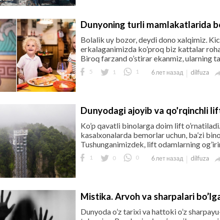
Dunyoning turli mamlakatlarida bol
Bolalik uy bozor, deydi dono xalqimiz. Ki
erkalaganimizda ko’proq biz kattalar roha
Biroq farzand o’stirar ekanmiz, ularning ta
5
1
1
dilfuza
6 лет назад
Dunyodagi ajoyib va qo'rqinchli lif
Ko’p qavatli binolarga doim lift o’rnatiladi
kasalxonalarda bemorlar uchun, ba’zi binol
Tushunganimizdek, lift odamlarning og’irini 
1
0
0
dilfuza
6 лет назад
Mistika. Arvoh va sharpalari bo’
Dunyoda o’z tarixi va hattoki o’z sharpay