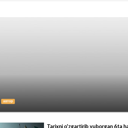
автор
Tarixni o'zgartirib yuborgan 6ta h