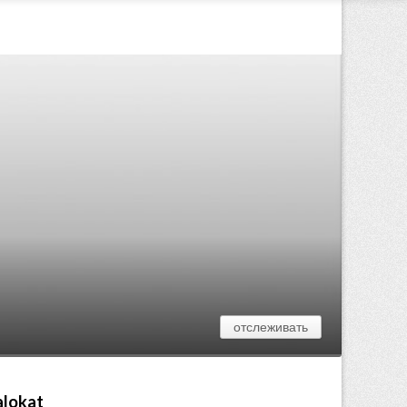
отслеживать
alokat