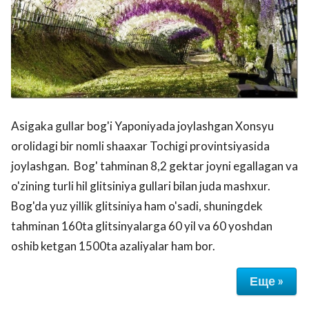
Asigaka gullar bog'i Yaponiyada joylashgan Xonsyu
orolidagi bir nomli shaaxar Tochigi provintsiyasida
joylashgan. Bog' tahminan 8,2 gektar joyni egallagan va
o'zining turli hil glitsiniya gullari bilan juda mashxur.
Bog'da yuz yillik glitsiniya ham o'sadi, shuningdek
tahminan 160ta glitsinyalarga 60 yil va 60 yoshdan
oshib ketgan 1500ta azaliyalar ham bor.
Еще »