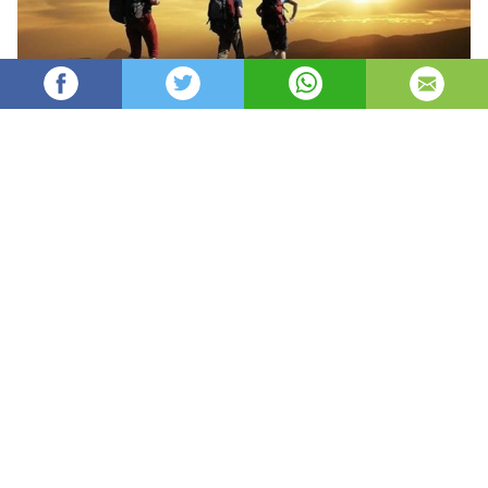
Oydin
15,880
автор
просмотров
опубликовано
8 лет назад
—
обновлено в
4 часа назад
Bahor – sershovqin shahardan tabiyatning
qo’yniga chiqish uchun achoyib fasl. Ammo,
bunday sayrga otlanganlar shuni hisobga olishlari
kerakki, piyoda turizm birinchi bor nazar
tashlaganda tuyulishi mumkin bo’lgan juda ham
oddiy mashg’ulotlardan emas.
Sayr hafsalani pir qilmay, haqiqatdan ham
kungildagidek o’tishi uchun u to’g’risida bilish zarur