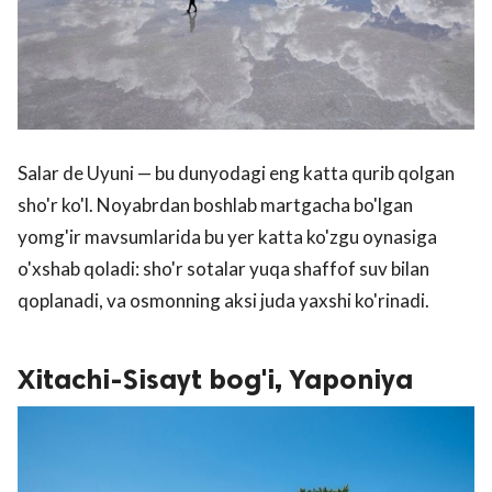
Salar de Uyuni — bu dunyodagi eng katta qurib qolgan
sho'r ko'l. Noyabrdan boshlab martgacha bo'lgan
yomg'ir mavsumlarida bu yer katta ko'zgu oynasiga
o'xshab qoladi: sho'r sotalar yuqa shaffof suv bilan
qoplanadi, va osmonning aksi juda yaxshi ko'rinadi.
Xitachi-Sisayt bog'i, Yaponiya