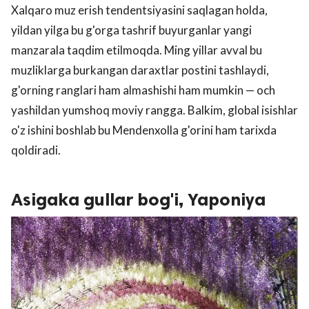
Xalqaro muz erish tendentsiyasini saqlagan holda,
yildan yilga bu g'orga tashrif buyurganlar yangi
manzarala taqdim etilmoqda. Ming yillar avval bu
muzliklarga burkangan daraxtlar postini tashlaydi,
g'orning ranglari ham almashishi ham mumkin — och
yashildan yumshoq moviy rangga. Balkim, global isishlar
o'z ishini boshlab bu Mendenxolla g'orini ham tarixda
qoldiradi.
Asigaka gullar bog'i, Yaponiya