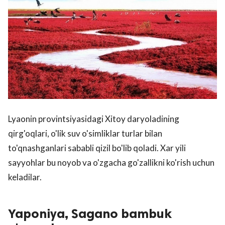
Lyaonin provintsiyasidagi Xitoy daryoladining
qirg'oqlari, o'lik suv o'simliklar turlar bilan
to'qnashganlari sababli qizil bo'lib qoladi. Xar yili
sayyohlar bu noyob va o'zgacha go'zallikni ko'rish uchun
keladilar.
Yaponiya, Sagano bambuk