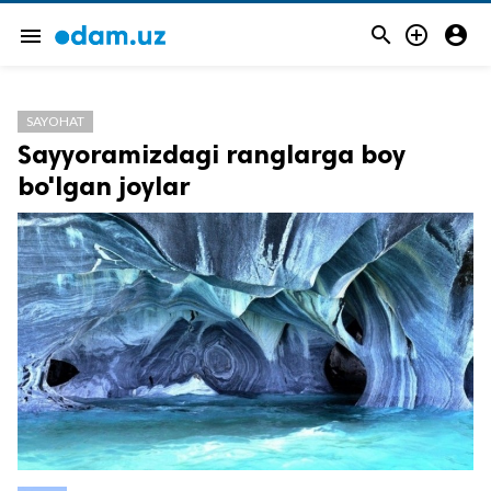



menu
SAYOHAT
Sayyoramizdagi ranglarga boy
bo'lgan joylar