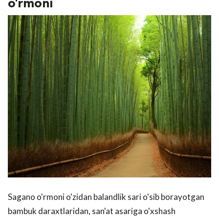
o'rmoni
Sagano o'rmoni o'zidan balandlik sari o'sib borayotgan
bambuk daraxtlaridan, san'at asariga o'xshash