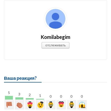
Komilabegim
отслеживать
Ваша реакция?
5
3
2
1
0
0
0
0