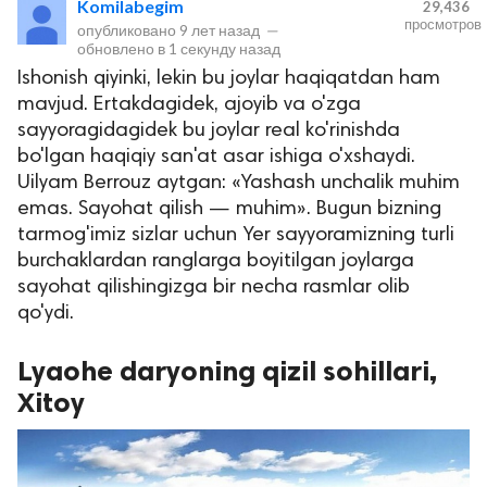
Komilabegim
29,436
просмотров
опубликовано
9 лет назад
—
обновлено в
1 секунду назад
Ishonish qiyinki, lekin bu joylar haqiqatdan ham
mavjud. Ertakdagidek, ajoyib va o'zga
sayyoragidagidek bu joylar real ko'rinishda
bo'lgan haqiqiy san'at asar ishiga o'xshaydi.
Uilyam Berrouz aytgan: «Yashash unchalik muhim
emas. Sayohat qilish — muhim». Bugun bizning
lar
tarmog'imiz sizlar uchun Yer sayyoramizning turli
burchaklardan ranglarga boyitilgan joylarga
 права защищены.
sayohat qilishingizga bir necha rasmlar olib
qo'ydi.
Lyaohe daryoning qizil sohillari,
Xitoy