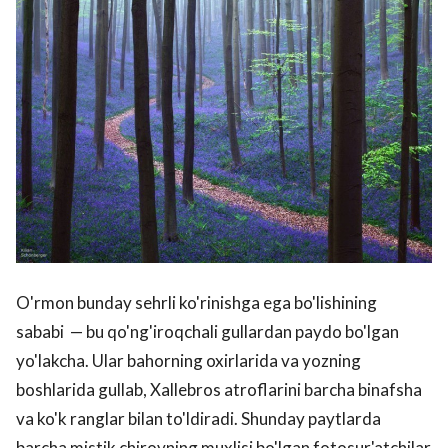
O'rmon bunday sehrli ko'rinishga ega bo'lishining
sababi — bu qo'ng'iroqchali gullardan paydo bo'lgan
yo'lakcha. Ular bahorning oxirlarida va yozning
boshlarida gullab, Xallebros atroflarini barcha binafsha
va ko'k ranglar bilan to'ldiradi. Shunday paytlarda
barcha mistik chiroyning muxlisi bo'lgan fotosur'atchilar