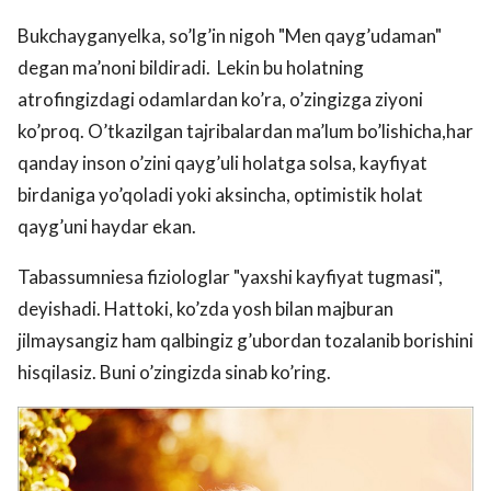
Bukchayganyelka, so’lg’in nigoh "Men qayg’udaman"
degan ma’noni bildiradi. Lekin bu holatning
atrofingizdagi odamlardan ko’ra, o’zingizga ziyoni
ko’proq. O’tkazilgan tajribalardan ma’lum bo’lishicha,har
qanday inson o’zini qayg’uli holatga solsa, kayfiyat
birdaniga yo’qoladi yoki aksincha, optimistik holat
qayg’uni haydar ekan.
Tabassumniesa fiziologlar "yaxshi kayfiyat tugmasi",
deyishadi. Hattoki, ko’zda yosh bilan majburan
jilmaysangiz ham qalbingiz g’ubordan tozalanib borishini
hisqilasiz. Buni o’zingizda sinab ko’ring.