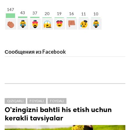
147
43
37
20
19
16
11
10
Сообщения из Facebook
QIZIQARLI
FOYDALI
FOYDALI
O’zingizni bahtli his etish uchun
kerakli tavsiyalar