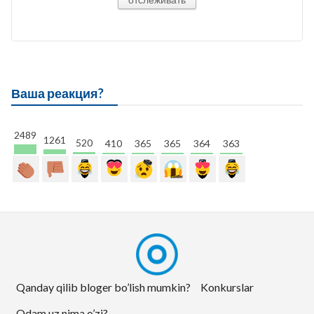
Ваша реакция?
2489
1261
520
410
365
365
364
363
Qanday qilib bloger bo’lish mumkin?
Konkurslar
Odam.uz nima o’zi?