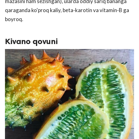
mazasini ham sezishgan), ularda oddiy sariq bananga
qaraganda ko'proq kaliy, beta-karotin va vitamin-B ga
boyroq.
Kivano qovuni