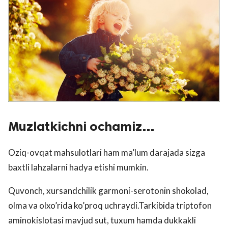
Muzlatkichni ochamiz…
Oziq-ovqat mahsulotlari ham ma’lum darajada sizga
baxtli lahzalarni hadya etishi mumkin.
Quvonch, xursandchilik garmoni-serotonin shokolad,
olma va olxo’rida ko’proq uchraydi.Tarkibida triptofon
aminokislotasi mavjud sut, tuxum hamda dukkakli