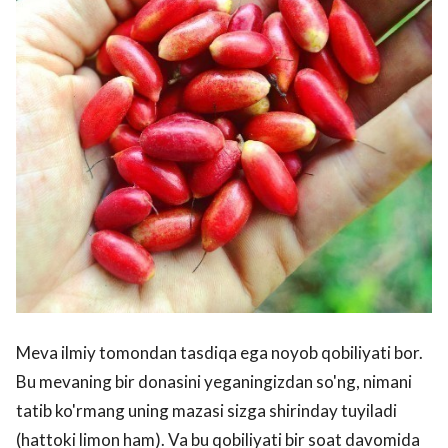
Meva ilmiy tomondan tasdiqa ega noyob qobiliyati bor.
Bu mevaning bir donasini yeganingizdan so'ng, nimani
tatib ko'rmang uning mazasi sizga shirinday tuyiladi
(hattoki limon ham). Va bu qobiliyati bir soat davomida