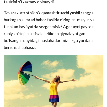
ta’sirini o’tkazmay qolmaydi.
Tevarak-atrofnik o’z qamashtiruvchi yashil rangga
burkagan zumrad bahor faslida o’zingizni ma’yus va
tushkun kayfiyatda sezganmisiz? Agar ayni paytda
ruhiy zo’riqish, xafsalasizlikdan qiynalayotgan
bo’lsangiz, quyidagi maslahatlarimiz sizga yordam
berishi, shubhasiz.