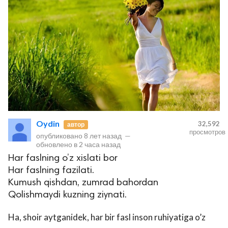
Oydin
32,592
автор
просмотров
опубликовано
8 лет назад
—
обновлено в
2 часа назад
Har faslning o’z xislati bor
Har faslning fazilati.
Kumush qishdan, zumrad bahordan
Qolishmaydi kuzning ziynati.
Ha, shoir aytganidek, har bir fasl inson ruhiyatiga o’z