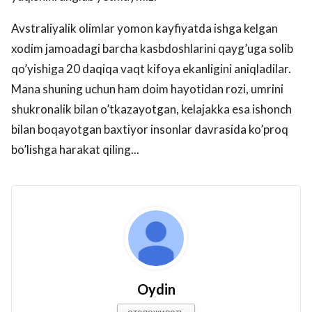
Avstraliyalik olimlar yomon kayfiyatda ishga kelgan
xodim jamoadagi barcha kasbdoshlarini qayg’uga solib
qo’yishiga 20 daqiqa vaqt kifoya ekanligini aniqladilar.
Mana shuning uchun ham doim hayotidan rozi, umrini
shukronalik bilan o’tkazayotgan, kelajakka esa ishonch
bilan boqayotgan baxtiyor insonlar davrasida ko’proq
bo’lishga harakat qiling...
Oydin
отслеживать