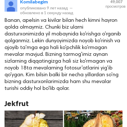
Komilabegim
49,007
просмотров
опубликовано
9 лет назад
—
обновлено в
1 секунду назад
Banan, apelsin va kivilar bilan hech kimni hayron
qolda olmaymiz. Chunki biz ularni
dasturxonimizda yil mobaynida ko'rishga o'rganib
qolganmiz. Lekin dunyoyimizda noyob ko'rinish va
ajoyib ta'mga ega hali ko'pchilik ko'rmagan
mevalar mavjud. Bizning tarmog'imiz aynan
lar
sizlarning diqqatingizga hali siz ko'rmagan va
noyob 18ta mevalarning fotosur'atlarini yig'ib
 права защищены.
qo'ygan. Kim bilsin balki bir necha yillardan so'ng
bizning dasturxonlarimizda ham shu mevalar
turishi oddiy hol bo'lib qolar.
Jekfrut