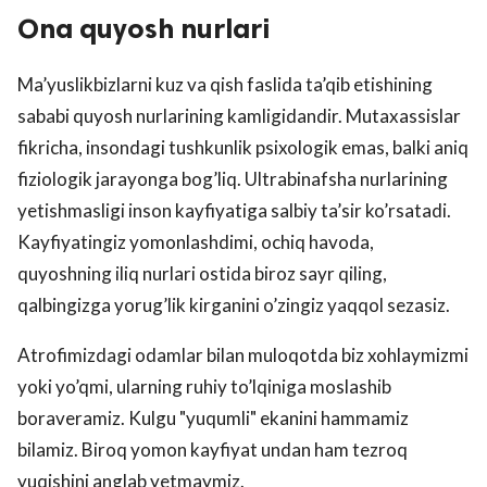
Ona quyosh nurlari
Ma’yuslikbizlarni kuz va qish faslida ta’qib etishining
sababi quyosh nurlarining kamligidandir. Mutaxassislar
fikricha, insondagi tushkunlik psixologik emas, balki aniq
fiziologik jarayonga bog’liq. Ultrabinafsha nurlarining
yetishmasligi inson kayfiyatiga salbiy ta’sir ko’rsatadi.
Kayfiyatingiz yomonlashdimi, ochiq havoda,
quyoshning iliq nurlari ostida biroz sayr qiling,
qalbingizga yorug’lik kirganini o’zingiz yaqqol sezasiz.
Atrofimizdagi odamlar bilan muloqotda biz xohlaymizmi
yoki yo’qmi, ularning ruhiy to’lqiniga moslashib
boraveramiz. Kulgu "yuqumli" ekanini hammamiz
bilamiz. Biroq yomon kayfiyat undan ham tezroq
yuqishini anglab yetmaymiz.