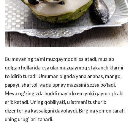
Bu mevaning ta'mi muzqaymoqni eslatadi, muzlab
qolgan hollarida esa ular muzqaymoq stakanchiklarini
to'ldirib turadi. Umuman olgada yana ananas, mango,
papayi, shaftoli va qulupnay mazasini sezsa bo'ladi.
Meva og'zingizda huddi mayin krem yoki qaymoq kabi
erib ketadi. Uning qobiliyati, u istmani tushurib
dizenteriya kassaligini davolaydi. Birgina yomon tarafi -
uning urug'lari zaharli.