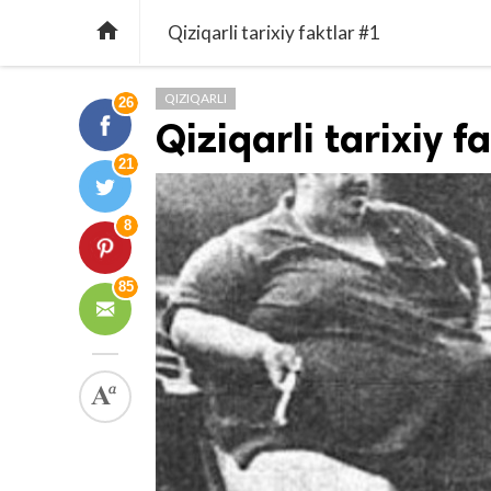

Qiziqarli tarixiy faktlar #1
QIZIQARLI
26
Qiziqarli tarixiy f
21
8
85