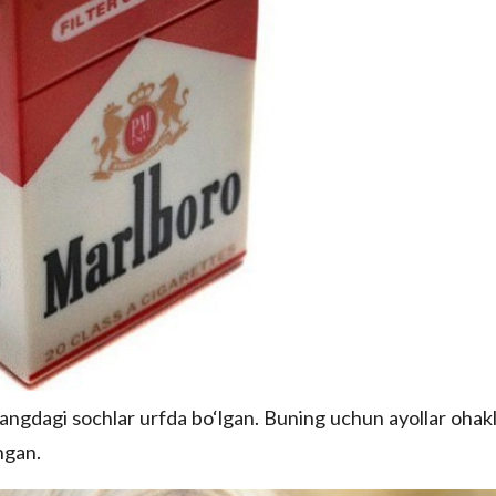
ngdagi sochlar urfda bo‘lgan. Buning uchun ayollar ohakl
ngan.