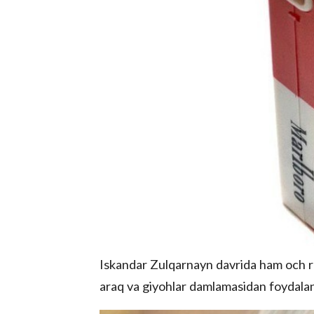
Iskandar Zulqarnayn davrida ham och ra
araq va giyohlar damlamasidan foydala