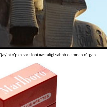
jayini o’pka saratoni xastaligi sabab olamdan o’tgan.