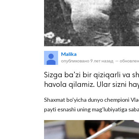
Malika
опубликовано
9 лет назад
—
обновлен
lar
Sizga ba'zi bir qiziqarli va 
 права защищены.
havola qilamiz. Ular sizni ha
Shaxmat bo’yicha dunyo chempioni Vlad
payti esnashi uning mag’lubiyatiga saba