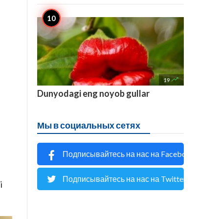

19
Dunyodagi eng noyob gullar
Мы в социальных сетях
Подписывайтесь на нас на Facebook
Подписывайтесь на нас на Twitter
i