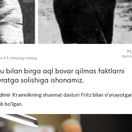
91
прос
о в
1 секунду назад
shu bilan birga aql bovar qilmas faktlarni
yratga solishiga ishonamiz.
imir Kramnikning shaxmat dasturi Fritz bilan o’ynayotga
b bo’lgan.