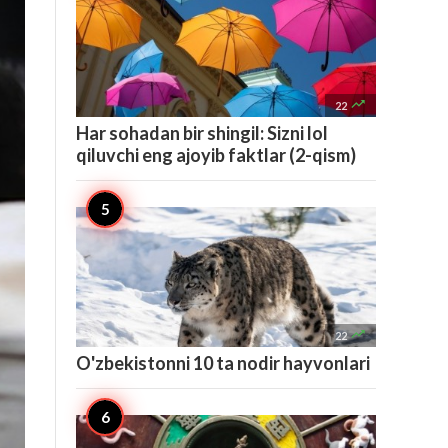

22
Har sohadan bir shingil: Sizni lol
qiluvchi eng ajoyib faktlar (2-qism)

22
O'zbekistonni 10 ta nodir hayvonlari