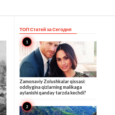
ТОП Статей за
Сегодня

46
Zamonaviy Zolushkalar qissasi:
oddiygina qizlarning malikaga
aylanishi qanday tarzda kechdi?