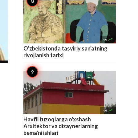

19
O'zbekistonda tasviriy san'atning
rivojlanish tarixi

19
Havfli tuzoqlarga o'xshash
Arxitektor va dizaynerlarning
bema'ni ishlari