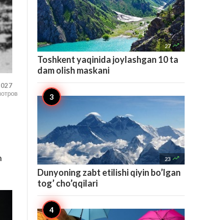

27
Toshkent yaqinida joylashgan 10 ta
dam olish maskani
,027
мотров
n

23
Dunyoning zabt etilishi qiyin bo’lgan
tog’ cho’qqilari