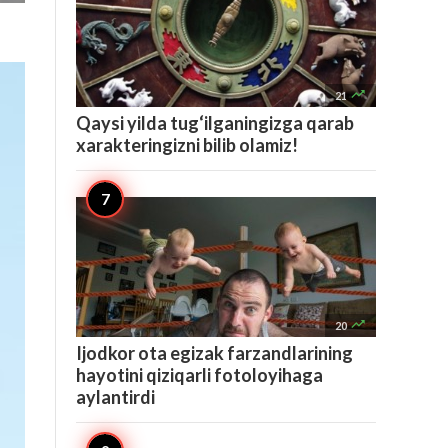

21
Qaysi yilda tug‘ilganingizga qarab
xarakteringizni bilib olamiz!

20
Ijodkor ota egizak farzandlarining
hayotini qiziqarli fotoloyihaga
aylantirdi